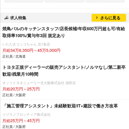
求人特集
さらに見る
焼鳥バルのキッチンスタッフ/店長候補/年収600万円超も可/有給
取得率100%/賞与年3回 規定あり
いただきコッコちゃん 北1条店
月給34万6,350円～45万5,000円
正社員 / 北海道
トヨタ正規ディーラーの販売アシスタント/ノルマなし/第二新卒
歓迎/残業月10時間
ネッツトヨタニューリー北大阪株式会社 池田店
月給20万円～25万円
正社員 / 大阪府
「施工管理アシスタント」未経験歓迎/IT×建設で働き方改革
ツヅラノフロンティア株式会社
月給25万円～45万円
正社員 / 大阪府