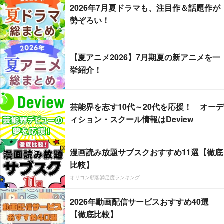
2026年7月夏ドラマも、注目作＆話題作が
勢ぞろい！
【夏アニメ2026】7月期夏の新アニメを一
挙紹介！
芸能界を志す10代～20代を応援！ オーデ
ィション・スクール情報はDeview
漫画読み放題サブスクおすすめ11選【徹底
比較】
オリコン顧客満足度ランキング
2026年動画配信サービスおすすめ40選
【徹底比較】