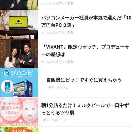
オリコンタイアップ特集
パソコンメーカー社員が本気で選んだ「10
万円台PC３選」
オリコンタイアップ特集
『VIVANT』限定ウオッチ、プロデューサ
ーの感想は
オリコンタイアップ特集
自販機にピッ！ですぐに買えちゃう
（PR）ジハンピ
朝1分貼るだけ！ミルクピールで一日中ず
っとうるツヤ肌
（PR）サボリーノ