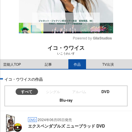
Powered by 
GliaStudios
イコ・ウワイス
M
いこうわいす
u
t
芸能人TOP
記事
作品
TV出演
e
イコ・ウワイスの作品
すべて
DVD
シングル
アルバム
Blu-ray
2024年06月05日発売
DVD
エクスペンダブルズ ニューブラッド DVD