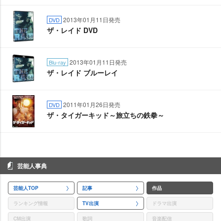
2013年01月11日発売
DVD
ザ・レイド DVD
2013年01月11日発売
Blu-ray
ザ・レイド ブルーレイ
2011年01月26日発売
DVD
ザ・タイガーキッド～旅立ちの鉄拳～
芸能人事典
芸能人TOP
記事
作品
ランキング情報
TV出演
ドラマ出演
CM出演
歌詞
音楽配信