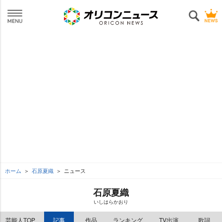
ホーム
石原夏織
ニュース
石原夏織
いしはらかおり
芸能人TOP
記事
作品
ランキング
TV出演
歌詞