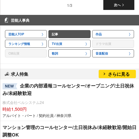
1/3
次へ
芸能人事典
芸能人TOP
記事
作品
ランキング情報
TV出演
ドラマ出演
CM出演
歌詞
音楽配信
求人特集
さらに見る
企業の内部通報コールセンター/オープニング/土日祝休
NEW
み/未経験歓迎
株式会社ベルシステム24
時給1,500円
アルバイト・パート / 契約社員 / 神奈川県
マンション管理のコールセンター/土日祝休み/未経験歓迎/開始日
調整OK