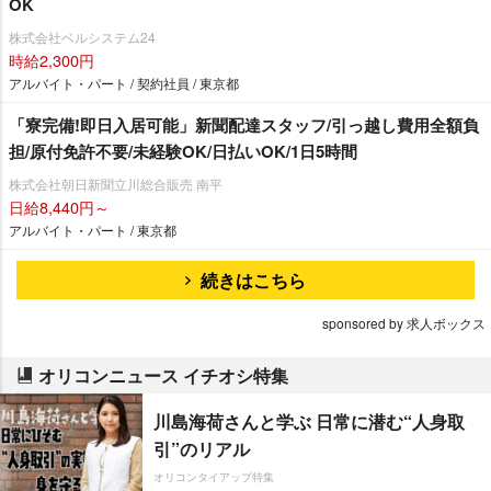
OK
株式会社ベルシステム24
時給2,300円
アルバイト・パート / 契約社員 / 東京都
「寮完備!即日入居可能」新聞配達スタッフ/引っ越し費用全額負
担/原付免許不要/未経験OK/日払いOK/1日5時間
株式会社朝日新聞立川総合販売 南平
日給8,440円～
アルバイト・パート / 東京都
続きはこちら
sponsored by 求人ボックス
オリコンニュース イチオシ特集
川島海荷さんと学ぶ 日常に潜む“人身取
引”のリアル
オリコンタイアップ特集