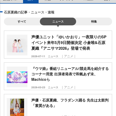
石原夏織の記事・ニュース・速報
すべて
ニュース
特集
声優ユニット「ゆいかおり」一夜限りのSP
イベント来年5月9日開催決定 小倉唯&石原
夏織『アニサマ2026』登場で発表
｜アニメ｜
2026-07-11
ニュース
『ウマ娘』番組リニューアル!競走馬を紹介する
コーナー用意 出演者発表で和氣あず未、
Machicoら
｜アニメ｜
2026-03-23
ニュース
声優・石原夏織、フラダンス踊る 先生は太鼓判
「素質がある」