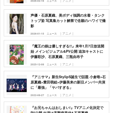
｜アニメ｜
2026-02-16
ニュース
声優・石原夏織、美ボディ強調の水着・タンク
トップ姿 写真集カット解禁で念願のハワイで撮
影
｜アニメ｜
2026-01-15
ニュース
『魔王の娘は優しすぎる!!』来年1月7日放送開
始 メインビジュアル&PV公開 追加キャストに
伊藤彩沙、石原夏織、三瓶由布子
｜アニメ｜
2025-12-08
ニュース
『アニサマ』新生StylipS誕生で話題 小倉唯×石
原夏織×豊田萌絵×伊藤美来の新旧メンバー共演
に「最強」「ヤバすぎる」
｜アニメ｜
2022-08-27
ニュース
『お兄ちゃんはおしまい!』TVアニメ化決定で
PV公開 出演は高野麻里佳&石原夏織