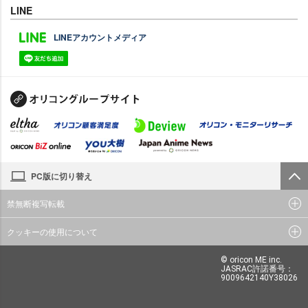
LINE
LINEアカウントメディア
PC版に切り替え
禁無断複写転載
クッキーの使用について
© oricon ME inc.
JASRAC許諾番号：
9009642140Y38026