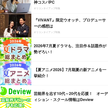
神コスパPC
オリコンタイアップ特集
『VIVANT』限定ウオッチ、プロデューサ
ーの感想は
オリコンタイアップ特集
2026年7月夏ドラマも、注目作＆話題作が
勢ぞろい！
【夏アニメ2026】7月期夏の新アニメを一
挙紹介！
芸能界を志す10代～20代を応援！ オーデ
ィション・スクール情報はDeview