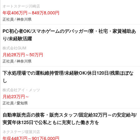
オートステージ川崎店
年収406万円～849万8,000円
正社員 / 神奈川県
PC初心者OK/スマホゲームのデバッガー/寮・社宅・家賃補助あ
り/未経験活躍
株式会社GUM
月給28万円～50万円
正社員 / 神奈川県
下水処理場での運転維持管理/未経験OK/休日120日/残業ほぼな
し
株式会社アイ・メッツ
月給23万円～
正社員 / 愛知県
自動車販売店の接客・販売スタッフ/固定給32万円～の安定給与/
実質年休125日で公私ともに充実した働き方を
ネクステージ寝屋川店
年収448万円～901万6,000円