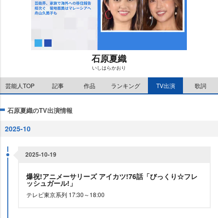
石原夏織
いしはらかおり
M
芸能人TOP
記事
作品
ランキング
TV出演
歌詞
u
t
e
石原夏織のTV出演情報
2025-10
2025-10-19
爆祝!アニメーサリーズ アイカツ!76話「びっくり☆フレ
ッシュガール!」
テレビ東京系列 17:30～18:00