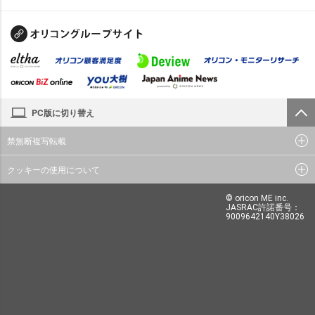
PC版に切り替え
禁無断複写転載
クッキーの使用について
© oricon ME inc.
JASRAC許諾番号：
9009642140Y38026