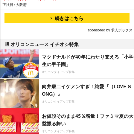
正社員 / 大阪府
続きはこちら
sponsored by 求人ボックス
オリコンニュース イチオシ特集
マクドナルドが40年にわたり支える「小学
生の甲子園」
オリコンタイアップ特集
向井康二イケメンすぎ！純愛『（LOVE S
ONG）』
オリコンタイアップ特集
お値段そのまま45％増量！ファミマ夏の大
盤振る舞い
オリコンタイアップ特集