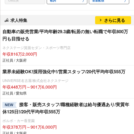
CM出演
歌詞
音楽配信
求人特集
さらに見る
自動車の販売営業/平均年齢29.3歳/転居の無い転職で年収800万
円も目指せる
ネクステージ箕面セダン・スポーツ専門店
年収816万2,000円
正社員 / 大阪府
業界未経験OK!採用強化中!/営業スタッフ/20代平均年収555万
UNIVERSE名古屋/株式会社ネクステージ
年収448万円～901万6,000円
正社員 / 愛知県
接客・販売スタッフ/職種経験者は給与優遇あり/実質年
NEW
休125日!/20代平均年収555万
ボルボ・カー香里園
年収378万円～901万6,000円
正社員 / 大阪府