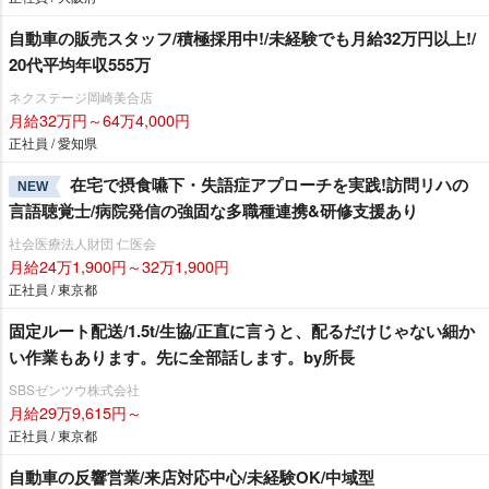
自動車の販売スタッフ/積極採用中!/未経験でも月給32万円以上!/
20代平均年収555万
ネクステージ岡崎美合店
月給32万円～64万4,000円
正社員 / 愛知県
在宅で摂食嚥下・失語症アプローチを実践!訪問リハの
NEW
言語聴覚士/病院発信の強固な多職種連携&研修支援あり
社会医療法人財団 仁医会
月給24万1,900円～32万1,900円
正社員 / 東京都
固定ルート配送/1.5t/生協/正直に言うと、配るだけじゃない細か
い作業もあります。先に全部話します。by所長
SBSゼンツウ株式会社
月給29万9,615円～
正社員 / 東京都
自動車の反響営業/来店対応中心/未経験OK/中域型