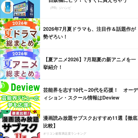
（PR）ジハンピ
2026年7月夏ドラマも、注目作＆話題作が
勢ぞろい！
【夏アニメ2026】7月期夏の新アニメを一
挙紹介！
芸能界を志す10代～20代を応援！ オーデ
ィション・スクール情報はDeview
漫画読み放題サブスクおすすめ11選【徹底
比較】
オリコン顧客満足度ランキング