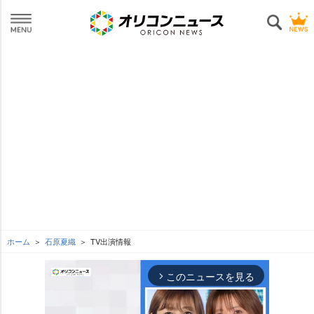
ホーム
石原夏織
TV出演情報
このニュースを見る
arrow_forward_ios