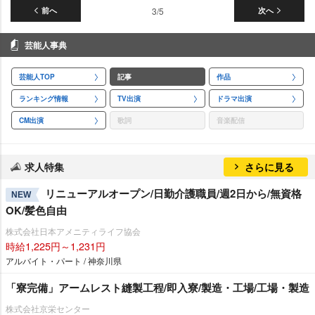
前へ
3/5
次へ
芸能人事典
芸能人TOP
記事
作品
ランキング情報
TV出演
ドラマ出演
CM出演
歌詞
音楽配信
求人特集
さらに見る
リニューアルオープン/日勤介護職員/週2日から/無資格
NEW
OK/髪色自由
株式会社日本アメニティライフ協会
時給1,225円～1,231円
アルバイト・パート / 神奈川県
「寮完備」アームレスト縫製工程/即入寮/製造・工場/工場・製造
株式会社京栄センター