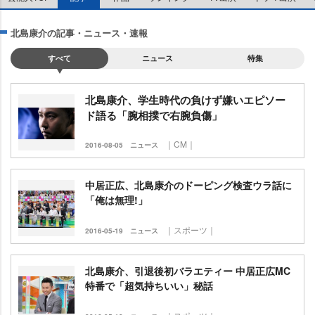
北島康介の記事・ニュース・速報
すべて
ニュース
特集
北島康介、学生時代の負けず嫌いエピソー
ド語る「腕相撲で右腕負傷」
｜CM｜
2016-08-05
ニュース
中居正広、北島康介のドーピング検査ウラ話に
「俺は無理!」
｜スポーツ｜
2016-05-19
ニュース
北島康介、引退後初バラエティー 中居正広MC
特番で「超気持ちいい」秘話