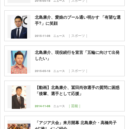
｜スポーツ｜
2016-05-18
ニュース
北島康介、愛娘のプール通い明かす 「有望な選
手?」に笑顔
｜スポーツ｜
2015-11-06
ニュース
北島康介、現役続行を宣言「五輪に向けて出発
したい」
｜スポーツ｜
2015-05-18
ニュース
【動画】北島康介、冨田尚弥選手の質問に困惑
「後輩、選手として応援」
｜芸能｜
2014-11-06
ニュース
「アジア大会」来月開幕 北島康介・高橋尚子
が“推しメン”紹介