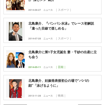
｜スポーツ｜
2014-08-27
ニュース
北島康介、『パンパシ水泳』でレース初解説
「違った目線で楽しめる」
｜スポーツ｜
2014-07-28
ニュース
北島康介に第1子女児誕生 妻・千紗の出産に立
ち会う
｜芸能｜
2014-05-11
ニュース
北島康介、妊娠発表後初公の場で“パパの
顔”「泳げるように」
｜映画｜
2013-11-28
ニュース