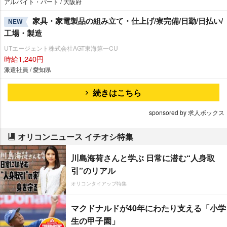
アルバイト・パート / 大阪府
家具・家電製品の組み立て・仕上げ/寮完備/日勤/日払い/
NEW
工場・製造
UTエージェント株式会社AGT東海第一CU
時給1,240円
派遣社員 / 愛知県
続きはこちら
sponsored by 求人ボックス
オリコンニュース イチオシ特集
川島海荷さんと学ぶ 日常に潜む“人身取
引”のリアル
オリコンタイアップ特集
マクドナルドが40年にわたり支える「小学
生の甲子園」