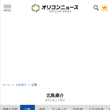
ホーム
北島康介
記事
北島康介
きたじまこうすけ
芸能人TOP
記事
作品
ランキング
TV出演
ドラマ出演