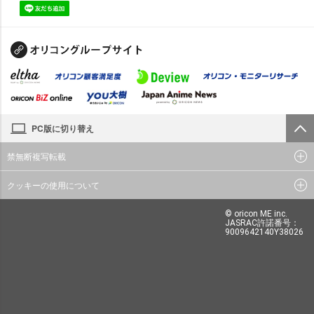
PC版に切り替え
禁無断複写転載
クッキーの使用について
© oricon ME inc.
JASRAC許諾番号：
9009642140Y38026