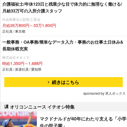
介護福祉士/年休123日と残業少な目で体力的に無理なく働ける/
月給33万可の入所介護スタッフ
社会医療法人財団 仁医会
月給26万800円～33万1,800円
正社員 / 東京都
一般事務・OA事務/簡単なデータ入力・事務のお仕事土日休み&
長期休暇充実
株式会社オオミヤ
時給1,350円～1,688円
正社員 / 派遣社員 / 愛知県
続きはこちら
sponsored by 求人ボックス
オリコンニュース イチオシ特集
マクドナルドが40年にわたり支える「小学
生の甲子園」