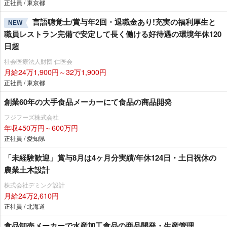
正社員 / 東京都
言語聴覚士/賞与年2回・退職金あり!充実の福利厚生と
NEW
職員レストラン完備で安定して長く働ける好待遇の環境年休120
日超
社会医療法人財団 仁医会
月給24万1,900円～32万1,900円
正社員 / 東京都
創業60年の大手食品メーカーにて食品の商品開発
フジフーズ株式会社
年収450万円～600万円
正社員 / 愛知県
「未経験歓迎」賞与8月は4ヶ月分実績/年休124日・土日祝休の
農業土木設計
株式会社デミング設計
月給24万2,610円
正社員 / 北海道
食品卸売メーカーで水産加工食品の商品開発・生産管理