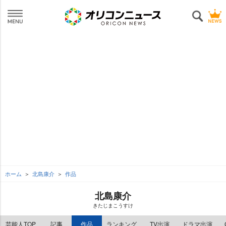
ホーム
北島康介
作品
北島康介
きたじまこうすけ
芸能人TOP
記事
作品
ランキング
TV出演
ドラマ出演