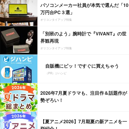
パソコンメーカー社員が本気で選んだ「10
万円台PC３選」
オリコンタイアップ特集
「別班のよう」腕時計で『VIVANT』の世
界観再現
オリコンタイアップ特集
自販機にピッ！ですぐに買えちゃう
（PR）ジハンピ
2026年7月夏ドラマも、注目作＆話題作が
勢ぞろい！
【夏アニメ2026】7月期夏の新アニメを一
挙紹介！