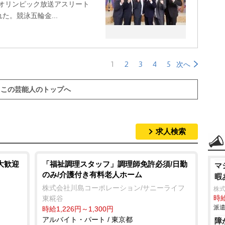
0オリンピック放送アスリート
。競泳五輪金...
1
2
3
4
5
次へ
この芸能人のトップへ
求人検索
大歓迎
「福祉調理スタッフ」調理師免許必須/日勤
マ
のみ/介護付き有料老人ホーム
暇
株式会社川島コーポレーション/サニーライフ
株
東糀谷
時給
派遣
時給1,226円～1,300円
アルバイト・パート / 東京都
障