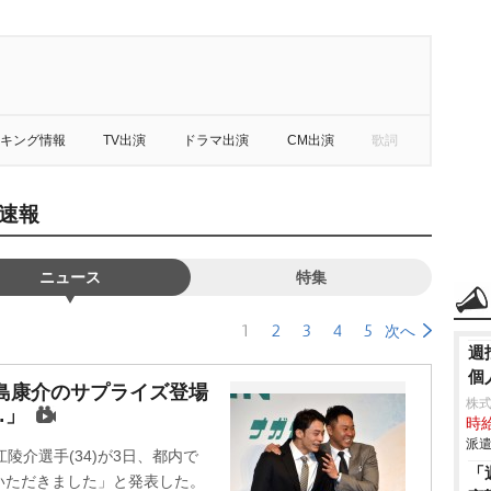
キング情報
TV出演
ドラマ出演
CM出演
歌詞
速報
ニュース
特集
1
2
3
4
5
次へ
週
個
島康介のサプライズ登場
株
…」
時給
派遣
陵介選手(34)が3日、都内で
「
いただきました」と発表した。