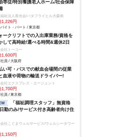
勤専従/特別養護老人ホーム/社会保障
備
会福祉法人善光会/バタフライヒル大森南
1,226円
バイト・パート / 東京都
ォークリフトでの入出庫業務/資格を
かして高時給!選べる時間&週休2日
式会社トーコー
1,600円
社員 / 大阪府
払い可・バスでの献血会場間の従業
と血液や荷物の輸送ドライバー!
式会社エクスプレス・エージェント
1,700円
社員 / 東京都
「福祉調理スタッフ」無資格
EW
/日勤のみ/サービス付き高齢者向け住
限会社こぐまウェルサービス/ウェルシータワー
達
1,150円