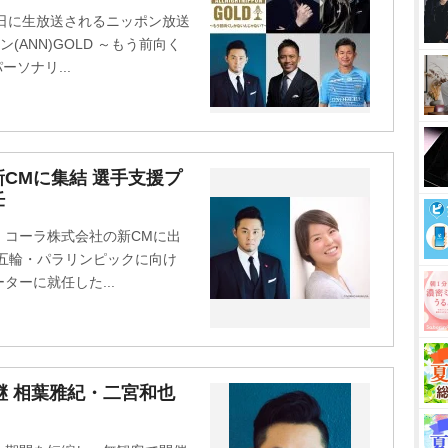
t
3日に生放送されるニッポン放送
e
(ANN)GOLD ～もう前向く
ーソナリ...
CMに集結 選手支援プ
任
・コーラ株式会社の新CMに出
0五輪・パラリンピックに向け
ーに就任した...
継 相葉雅紀・二宮和也