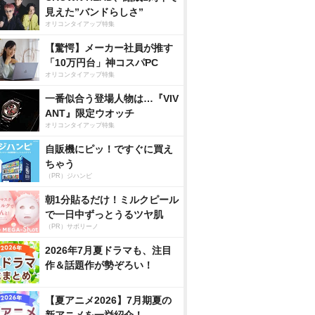
見えた”バンドらしさ”
オリコンタイアップ特集
【驚愕】メーカー社員が推す
「10万円台」神コスパPC
オリコンタイアップ特集
一番似合う登場人物は…『VIV
ANT』限定ウオッチ
オリコンタイアップ特集
自販機にピッ！ですぐに買え
ちゃう
（PR）ジハンピ
朝1分貼るだけ！ミルクピール
で一日中ずっとうるツヤ肌
（PR）サボリーノ
2026年7月夏ドラマも、注目
作＆話題作が勢ぞろい！
【夏アニメ2026】7月期夏の