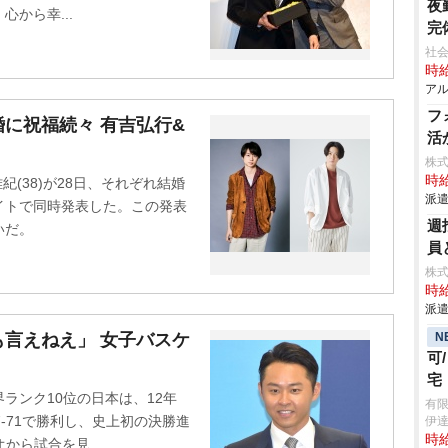
夜
から幸...
完
社
時給
アル
フ
に祝福続々 有吉弘行&
活
株
時給
紀(38)が28日、それぞれ結婚
派遣
イトで同時発表した。この発表
週
いだ。
員
株
時給
派遣
N
言えねえ」 女子バスケ
可
宅
ランク10位の日本は、12年
有
-71で勝利し、史上初の決勝進
伊
時給
から試合を見...