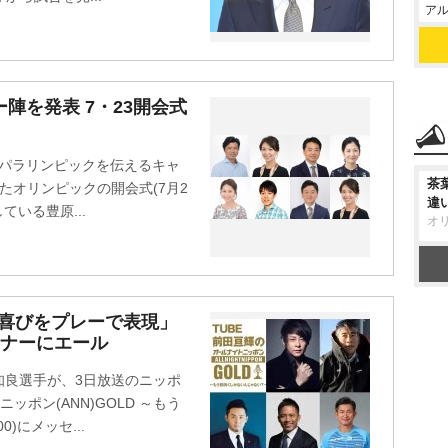
アル
陣を発表 7・23開会式
ク・パラリンピックを伝えるキャ
茶
たオリンピックの開会式(7月2
違
いる豊原...
オ
「喜びをプレーで表現」
スナーにエール
知良選手が、3日放送のニッポ
ッポン(ANN)GOLD ～もう
)にメッセ...