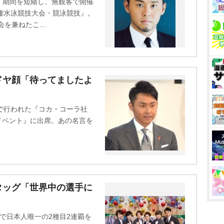
、期間を短縮し、無観客で開催
権水泳競技大会・競泳競技』。
を兼ねたこ...
ドヤ顔「待ってましたよ
で行われた『コカ・コーラ社
Rイベント』に出席。あの名言を
タッグ「世界中の選手に
で日本人唯一の2種目2連覇を