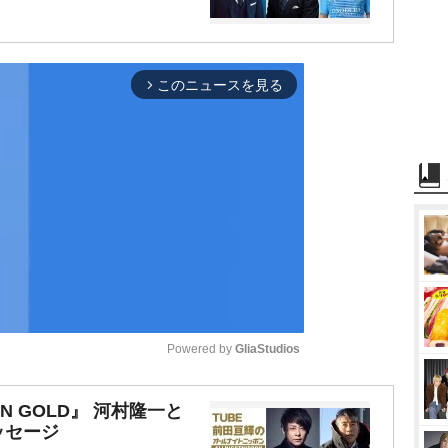
このニュースを見る
arrow_forward_ios
Powered by 
GliaStudios
M
N GOLD』 河村隆一と
ッセージ
u