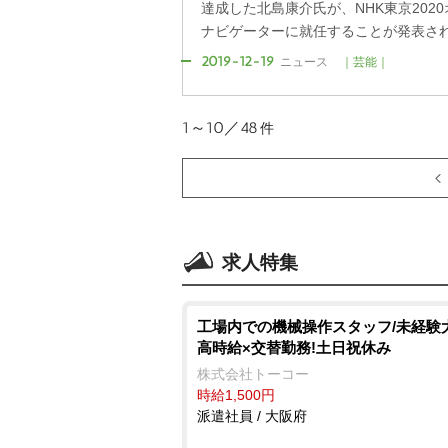
達成した北島康介氏が、NHK東京202
ナビゲーターに就任することが発表された
2019-12-19
ニュース
｜芸能｜
1～10／48
件
求人特集
工場内での機械操作スタッフ/未経験
高時給×交替勤務!土日祝休み
株式会社トーコー
時給1,500円
派遣社員 / 大阪府