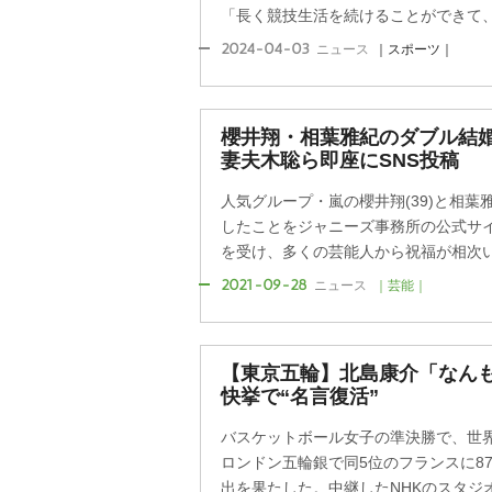
「長く競技生活を続けることができて、心
2024-04-03
ニュース
｜スポーツ｜
櫻井翔・相葉雅紀のダブル結婚
妻夫木聡ら即座にSNS投稿
人気グループ・嵐の櫻井翔(39)と相葉雅
したことをジャニーズ事務所の公式サ
を受け、多くの芸能人から祝福が相次
2021-09-28
ニュース
｜芸能｜
【東京五輪】北島康介「なんも
快挙で“名言復活”
バスケットボール女子の準決勝で、世界
ロンドン五輪銀で同5位のフランスに87
出を果たした。中継したNHKのスタジオ