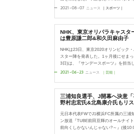
2021-08-07
ニュース
｜スポーツ｜
NHK、東京オリパラキャスター
は豊原謙二郎&和久田麻由子
NHKは23日、東京2020オリンピッ
スター陣を発表した。1ヶ月後にせまっ
3日)は、『サンデースポーツ』を担当して
2021-06-23
ニュース
｜芸能｜
三浦知良選手、J開幕へ決意
野村忠宏氏&北島康介氏もリ
元日本代表FWでJ1横浜FC所属の三浦
ン放送『TUBE前田亘輝のオールナイトニ
前向くしかないんじゃない?～』(後10:00