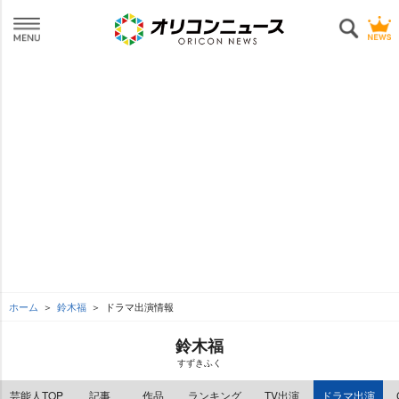
ホーム
鈴木福
ドラマ出演情報
鈴木福
すずきふく
芸能人TOP
記事
作品
ランキング
TV出演
ドラマ出演