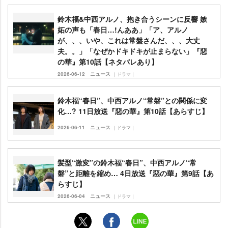
鈴木福&中西アルノ、抱き合うシーンに反響 嫉
妬の声も「春日…!んああ」「ア、アルノ
が、、、いや、これは常盤さんだ、、、大丈
夫。。」「なぜかドキドキが止まらない」『惡
の華』第10話【ネタバレあり】
2026-06-12
ニュース
｜ドラマ｜
鈴木福“春日”、中西アルノ“常磐”との関係に変
化…? 11日放送『惡の華』第10話【あらすじ】
2026-06-11
ニュース
｜ドラマ｜
髪型“激変”の鈴木福“春日”、中西アルノ“常
磐”と距離を縮め… 4日放送『惡の華』第9話【あ
らすじ】
2026-06-04
ニュース
｜ドラマ｜