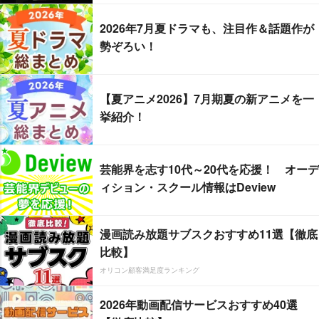
2026年7月夏ドラマも、注目作＆話題作が
勢ぞろい！
【夏アニメ2026】7月期夏の新アニメを一
挙紹介！
芸能界を志す10代～20代を応援！ オーデ
ィション・スクール情報はDeview
漫画読み放題サブスクおすすめ11選【徹底
比較】
オリコン顧客満足度ランキング
2026年動画配信サービスおすすめ40選