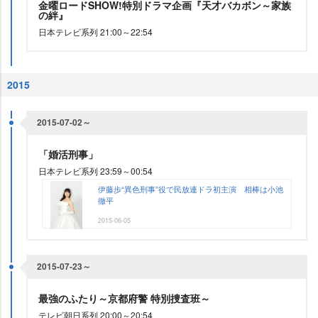
金曜ロードSHOW!特別ドラマ企画『天才バカボン～家族
の絆』
日本テレビ系列 21:00～22:54
2015
2015-07-02～
「婚活刑事」
日本テレビ系列 23:59～00:54
伊藤歩“異色刑事”役で民放連ドラ初主演 相棒は小池
徹平
2015-06-05
2015-07-23～
最強のふたり～京都府警 特別捜査班～
テレビ朝日系列 20:00～20:54