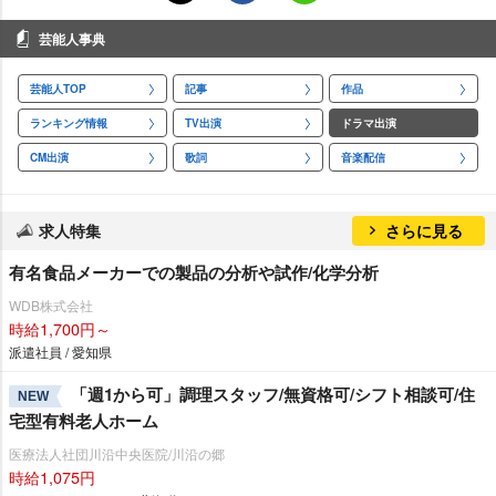
芸能人事典
芸能人TOP
記事
作品
ランキング情報
TV出演
ドラマ出演
CM出演
歌詞
音楽配信
求人特集
さらに見る
有名食品メーカーでの製品の分析や試作/化学分析
WDB株式会社
時給1,700円～
派遣社員 / 愛知県
「週1から可」調理スタッフ/無資格可/シフト相談可/住
NEW
宅型有料老人ホーム
医療法人社団川沿中央医院/川沿の郷
時給1,075円