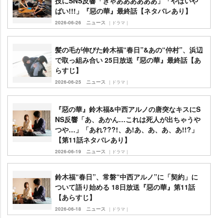
技にSNS反響「きゃああああああ」「やばい
ばい!!!」『惡の華』最終話【ネタバレあり】
2026-06-26
ニュース
｜ドラマ｜
髪の毛が伸びた鈴木福“春日”&あの“仲村”、浜辺
で取っ組み合い 25日放送『惡の華』最終話【あ
らすじ】
2026-06-25
ニュース
｜ドラマ｜
『惡の華』鈴木福&中西アルノの唐突なキスにS
NS反響「あ、あかん…これは死人が出ちゃう
つや…」「あれ???!、あ!あ、あ、あ、あ!!?」
【第11話ネタバレあり】
2026-06-19
ニュース
｜ドラマ｜
鈴木福“春日”、常磐“中西アルノ”に「契約」に
ついて語り始める 18日放送『惡の華』第11話
【あらすじ】
2026-06-18
ニュース
｜ドラマ｜