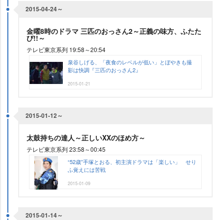
2015-04-24～
金曜8時のドラマ 三匹のおっさん2～正義の味方、ふたた
び!!～
テレビ東京系列 19:58～20:54
泉谷しげる、「夜食のレベルが低い」とぼやきも撮
影は快調『三匹のおっさん2』
2015-01-21
2015-01-12～
太鼓持ちの達人～正しいXXのほめ方～
テレビ東京系列 23:58～00:45
“52歳”手塚とおる、初主演ドラマは「楽しい」 せり
ふ覚えには苦戦
2015-01-09
2015-01-14～