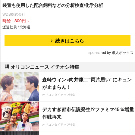
装置も使用した配合飼料などの分析検査/化学分析
WDB株式会社
時給1,300円～
派遣社員 / 北海道
続きはこちら
sponsored by 求人ボックス
オリコンニュース イチオシ特集
森崎ウィン×向井康二“両片思い”にキュン
が止まらん！
オリコンタイアップ特集
デカすぎ都市伝説発生!?ファミマ45％増量
作戦再来
オリコンタイアップ特集