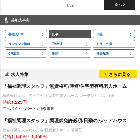
1/32
次へ
芸能人事典
芸能人TOP
記事
作品
ランキング情報
TV出演
ドラマ出演
CM出演
歌詞
音楽配信
求人特集
さらに見る
「福祉調理スタッフ」無資格可/時短/住宅型有料老人ホーム
株式会社エム・アップ/住宅型有料老人ホーム ガーデンヒルズ 白楽
時給1,225円
アルバイト・パート / 神奈川県
「福祉調理スタッフ」調理師免許必須/日勤のみ/ケアハウス
社会福祉法人さわらび会/軽費老人ホーム若菜荘
時給1,140円～1,150円