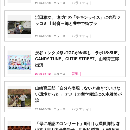
｜バラエティ｜
2026-06-19
ニュース
浜田雅功、“相方”の「チキンライス」に強烈ツ
ッコミ 山崎育三郎と豊中で街ブラ
｜バラエティ｜
2026-06-18
ニュース
渋谷エンタメ祭×TGCが今年もコラボ IS:SUE、
CANDY TUNE、CUTIE STREET、山崎育三郎
出演
｜音楽｜
2026-06-12
ニュース
山崎育三郎「自分を表現しないと生きていけな
い環境だった」 アメリカ留学秘話に久本雅美が
涙
｜バラエティ｜
2026-05-29
ニュース
「母に感謝のコンサート」5回目も満員御礼 森
山直太朗&内田也哉子、生田絵梨花、山崎育三