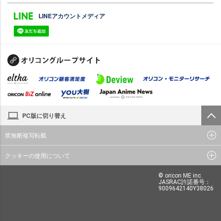
LINEアカウントメディア
PC版に切り替え
禁無断複写転載
クッキーの使用について
© oricon ME inc.
JASRAC許諾番号：
9009642140Y38026