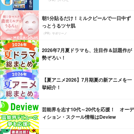
（PR）ジハンピ
朝1分貼るだけ！ミルクピールで一日中ず
っとうるツヤ肌
（PR）サボリーノ
2026年7月夏ドラマも、注目作＆話題作が
勢ぞろい！
【夏アニメ2026】7月期夏の新アニメを一
挙紹介！
芸能界を志す10代～20代を応援！ オーデ
ィション・スクール情報はDeview