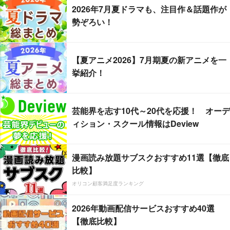
2026年7月夏ドラマも、注目作＆話題作が
勢ぞろい！
【夏アニメ2026】7月期夏の新アニメを一
挙紹介！
芸能界を志す10代～20代を応援！ オーデ
ィション・スクール情報はDeview
漫画読み放題サブスクおすすめ11選【徹底
比較】
オリコン顧客満足度ランキング
2026年動画配信サービスおすすめ40選
【徹底比較】