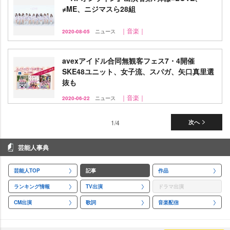
≠ME、ニジマスら28組
｜音楽｜
2020-08-05
ニュース
avexアイドル合同無観客フェス7・4開催
SKE48ユニット、女子流、スパガ、矢口真里選
抜も
｜音楽｜
2020-06-22
ニュース
1/4
次へ
芸能人事典
芸能人TOP
記事
作品
ランキング情報
TV出演
ドラマ出演
CM出演
歌詞
音楽配信