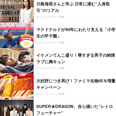
川島海荷さんと学ぶ 日常に潜む“人身取
引”のリアル
オリコンタイアップ特集
マクドナルドが40年にわたり支える「小学
生の甲子園」
オリコンタイアップ特集
イケメンてんこ盛り！尊すぎる男子の純情
ラブに胸キュン
オリコンタイアップ特集
大好評につき再び！ファミマ名物45％増量
キャンペーン
オリコンタイアップ特集
SUPER★DRAGON、自ら描いた”レトロ
フューチャー”