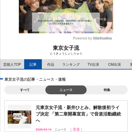
Powered by 
GliaStudios
東京女子流
M
とうきょうじょしりゅう
u
t
芸能人TOP
記事
作品
ランキング
TV出演
CM出演
e
東京女子流の記事・ニュース・速報
すべて
ニュース
特集
元東京女子流・新井ひとみ、解散後初ライ
ブ決定 「第二章開幕宣言」で音楽活動継続
へ
｜音楽｜
2026-04-14
ニュース