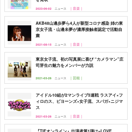
｜音楽｜
2023-06-02
ニュース
AKB48山邊歩夢ら4人が新型コロナ感染 姉の東
京女子流・山邊未夢が濃厚接触者認定で活動自
粛
｜音楽｜
2021-08-15
ニュース
東京女子流、初の写真展に喜び “カメラマン”庄
司芽生の魅力をメンバーが力説
｜芸能｜
2021-03-26
ニュース
アイドル10組が2マンライブ5連戦 ラスアイ×フ
ィロのス、ビヨーンズ×女子流、スパガ×ニジマ
ス
｜音楽｜
2021-03-26
ニュース
『TIFオンライン』出演者第1弾は=LOVE、