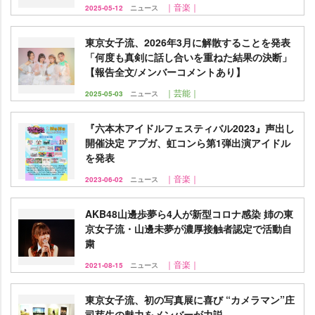
｜音楽｜
2025-05-12
ニュース
東京女子流、2026年3月に解散することを発表
「何度も真剣に話し合いを重ねた結果の決断」
【報告全文/メンバーコメントあり】
｜芸能｜
2025-05-03
ニュース
『六本木アイドルフェスティバル2023』声出し
開催決定 アプガ、虹コンら第1弾出演アイドル
を発表
｜音楽｜
2023-06-02
ニュース
AKB48山邊歩夢ら4人が新型コロナ感染 姉の東
京女子流・山邊未夢が濃厚接触者認定で活動自
粛
｜音楽｜
2021-08-15
ニュース
東京女子流、初の写真展に喜び “カメラマン”庄
司芽生の魅力をメンバーが力説