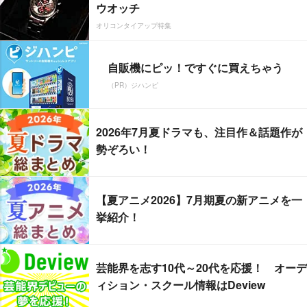
ウオッチ
オリコンタイアップ特集
自販機にピッ！ですぐに買えちゃう
（PR）ジハンピ
2026年7月夏ドラマも、注目作＆話題作が
勢ぞろい！
【夏アニメ2026】7月期夏の新アニメを一
挙紹介！
芸能界を志す10代～20代を応援！ オーデ
ィション・スクール情報はDeview