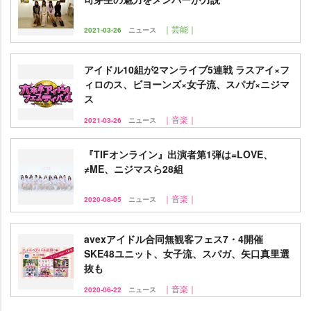
｜芸能｜
2021-03-26
ニュース
アイドル10組が2マンライブ5連戦 ラスアイ×フ
ィロのス、ビヨーンズ×女子流、スパガ×ニジマ
ス
｜音楽｜
2021-03-26
ニュース
『TIFオンライン』出演者第1弾は=LOVE、
≠ME、ニジマスら28組
｜音楽｜
2020-08-05
ニュース
avexアイドル合同無観客フェス7・4開催
SKE48ユニット、女子流、スパガ、矢口真里選
抜も
｜音楽｜
2020-06-22
ニュース