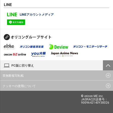
LINE
LINEアカウントメディア
PC版に切り替え
禁無断複写転載
クッキーの使用について
© oricon ME inc.
JASRAC許諾番号：
9009642140Y38026