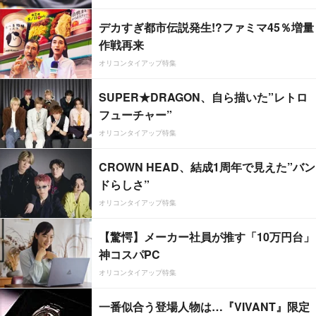
デカすぎ都市伝説発生!?ファミマ45％増量
作戦再来
オリコンタイアップ特集
SUPER★DRAGON、自ら描いた”レトロ
フューチャー”
オリコンタイアップ特集
CROWN HEAD、結成1周年で見えた”バン
ドらしさ”
オリコンタイアップ特集
【驚愕】メーカー社員が推す「10万円台」
神コスパPC
オリコンタイアップ特集
一番似合う登場人物は…『VIVANT』限定