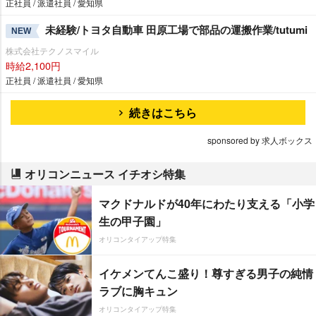
正社員 / 派遣社員 / 愛知県
未経験/トヨタ自動車 田原工場で部品の運搬作業/tutumi
NEW
株式会社テクノスマイル
時給2,100円
正社員 / 派遣社員 / 愛知県
続きはこちら
sponsored by 求人ボックス
オリコンニュース イチオシ特集
マクドナルドが40年にわたり支える「小学
生の甲子園」
オリコンタイアップ特集
イケメンてんこ盛り！尊すぎる男子の純情
ラブに胸キュン
オリコンタイアップ特集