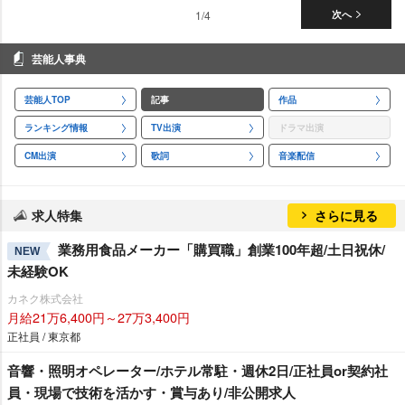
1/4
次へ
芸能人事典
芸能人TOP
記事
作品
ランキング情報
TV出演
ドラマ出演
CM出演
歌詞
音楽配信
求人特集
さらに見る
業務用食品メーカー「購買職」創業100年超/土日祝休/
NEW
未経験OK
カネク株式会社
月給21万6,400円～27万3,400円
正社員 / 東京都
音響・照明オペレーター/ホテル常駐・週休2日/正社員or契約社
員・現場で技術を活かす・賞与あり/非公開求人