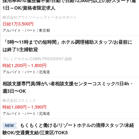
採用率90%/履歴書不要/日勤で日給12,000円以上の好スタート/週
1日～OK/資格者限定求人
株式会社アウトソーシングトータルサポート
日給1万3,500円
アルバイト・パート / 東京都
「5時〜11時までの短時間」ホテル調理補助スタッフ/お昼前に
は終了!/主婦歓迎
プレミアホテル-CABIN PRESIDENT-函館
時給1,200円～1,800円
アルバイト・パート / 北海道
相談支援専門員/障がい者相談支援センターコスミック/1日4h・
週3日〜OK
株式会社コスミック
時給1,080円～1,390円
アルバイト・パート / 北海道
もくもくと働ける/リゾートホテルの清掃スタッフ/未経
NEW
験OK/交通費支給/江東区/TOK5