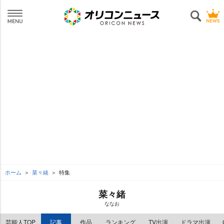
ホーム
菜々緒
特集
菜々緒
ななお
芸能人TOP
記事
作品
ランキング
TV出演
ドラマ出演