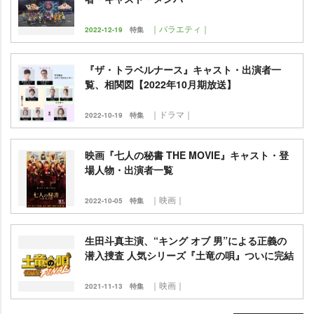
｜バラエティ｜
2022-12-19
特集
『ザ・トラベルナース』キャスト・出演者一
覧、相関図【2022年10月期放送】
｜ドラマ｜
2022-10-19
特集
映画『七人の秘書 THE MOVIE』キャスト・登
場人物・出演者一覧
｜映画｜
2022-10-05
特集
生田斗真主演、“キング オブ 男”による正義の
潜入捜査 人気シリーズ『土竜の唄』ついに完結
｜映画｜
2021-11-13
特集