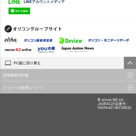
LINEアカウントメディア
PC版に切り替え
禁無断複写転載
クッキーの使用について
© oricon ME inc.
JASRAC許諾番号：
9009642140Y38026