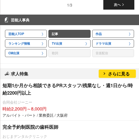
1/3
次へ
芸能人事典
芸能人TOP
記事
作品
ランキング情報
TV出演
ドラマ出演
CM出演
歌詞
音楽配信
求人特集
さらに見る
短期1か月から相談できるPRスタッフ/残業なし・週1日から/時
給2200円以上
合同会社ジーニー
時給2,200円～8,000円
アルバイト・パート / 業務委託 / 大阪府
完全予約制医院の歯科医師
おじまデンタルクリニック