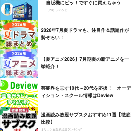
自販機にピッ！ですぐに買えちゃう
（PR）ジハンピ
2026年7月夏ドラマも、注目作＆話題作が
勢ぞろい！
【夏アニメ2026】7月期夏の新アニメを一
挙紹介！
芸能界を志す10代～20代を応援！ オーデ
ィション・スクール情報はDeview
漫画読み放題サブスクおすすめ11選【徹底
比較】
オリコン顧客満足度ランキング