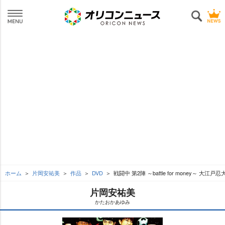
ホーム
片岡安祐美
作品
DVD
戦闘中 第2陣 ～battle for money～ 大江戸忍
片岡安祐美
かたおかあゆみ