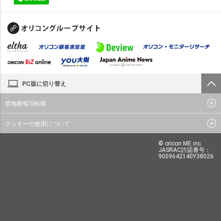
PC版に切り替え
禁無断複写転載
クッキーの使用について
© oricon ME inc.
JASRAC許諾番号：
9009642140Y38026