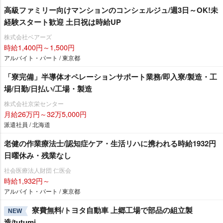
高級ファミリー向けマンションのコンシェルジュ/週3日～OK!未
経験スタート歓迎 土日祝は時給UP
株式会社ベアーズ
時給1,400円～1,500円
アルバイト・パート / 東京都
「寮完備」半導体オペレーションサポート業務/即入寮/製造・工
場/日勤/日払い/工場・製造
株式会社京栄センター
月給26万円～32万5,000円
派遣社員 / 北海道
老健の作業療法士/認知症ケア・生活リハに携われる時給1932円
日曜休み・残業なし
社会医療法人財団 仁医会
時給1,932円～
アルバイト・パート / 東京都
寮費無料/トヨタ自動車 上郷工場で部品の組立製
NEW
造/tutumi