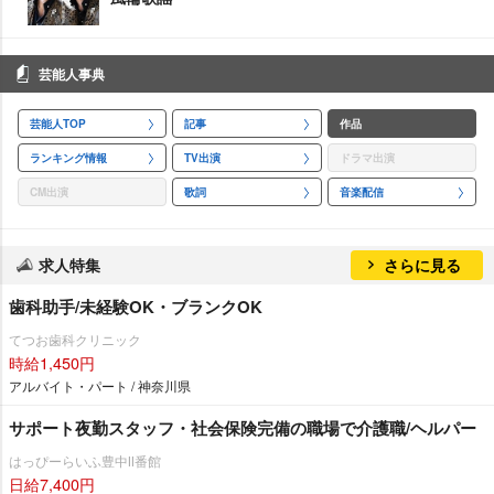
芸能人事典
芸能人TOP
記事
作品
ランキング情報
TV出演
ドラマ出演
CM出演
歌詞
音楽配信
求人特集
さらに見る
歯科助手/未経験OK・ブランクOK
てつお歯科クリニック
時給1,450円
アルバイト・パート / 神奈川県
サポート夜勤スタッフ・社会保険完備の職場で介護職/ヘルパー
はっぴーらいふ豊中Ⅱ番館
日給7,400円