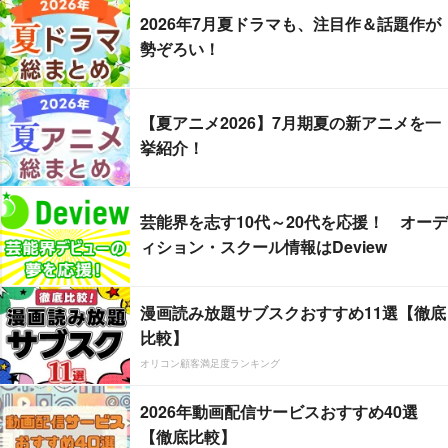
2026年7月夏ドラマも、注目作＆話題作が
勢ぞろい！
【夏アニメ2026】7月期夏の新アニメを一
挙紹介！
芸能界を志す10代～20代を応援！ オーデ
ィション・スクール情報はDeview
漫画読み放題サブスクおすすめ11選【徹底
比較】
オリコン顧客満足度ランキング
2026年動画配信サービスおすすめ40選
【徹底比較】