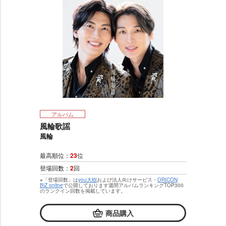
アルバム
風輪歌謡
風輪
最高順位：
23
位
登場回数：
2
回
※「登場回数」は
you大樹
および法人向けサービス・
ORICON
BiZ online
で公開しております週間アルバムランキングTOP300
のランクイン回数を掲載しています。
商品購入