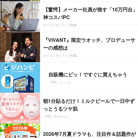
【驚愕】メーカー社員が推す「10万円台」
神コスパPC
オリコンタイアップ特集
『VIVANT』限定ウオッチ、プロデューサ
ーの感想は
オリコンタイアップ特集
自販機にピッ！ですぐに買えちゃう
（PR）ジハンピ
朝1分貼るだけ！ミルクピールで一日中ず
っとうるツヤ肌
（PR）サボリーノ
2026年7月夏ドラマも、注目作＆話題作が