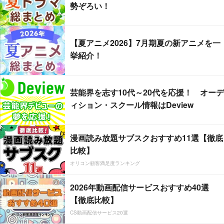
勢ぞろい！
【夏アニメ2026】7月期夏の新アニメを一
挙紹介！
芸能界を志す10代～20代を応援！ オーデ
ィション・スクール情報はDeview
漫画読み放題サブスクおすすめ11選【徹底
比較】
オリコン顧客満足度ランキング
2026年動画配信サービスおすすめ40選
【徹底比較】
CS動画配信サービス20選