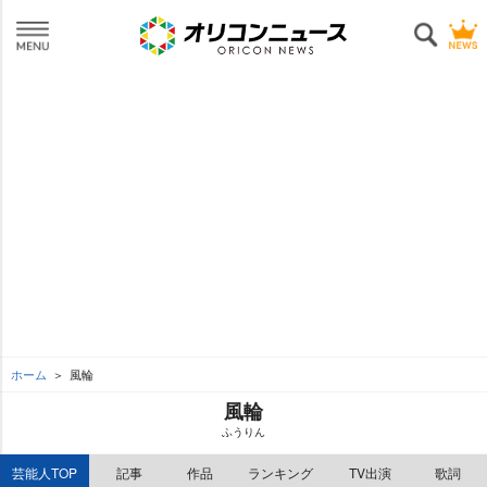
ホーム
風輪
風輪
ふうりん
芸能人TOP
記事
作品
ランキング
TV出演
歌詞