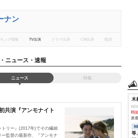
ーナン
キング情報
TV出演
ドラマ出演
CM出演
歌詞
・ニュース・速報
ニュース
特集
木
WD
が初共演『アンモナイト
時給
派遣
N
リー』(2017年)でその繊細
等
リー監督の最新作、『アンモナ