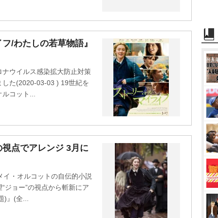
フ/わたしの若草物語』
ロナウイルス感染拡大防止対策
020-03-03 ) 19世紀を
コット...
の視点でアレンジ 3月に
メイ・オルコットの自伝的小説
“ジョー”の視点から斬新にア
)』(全...