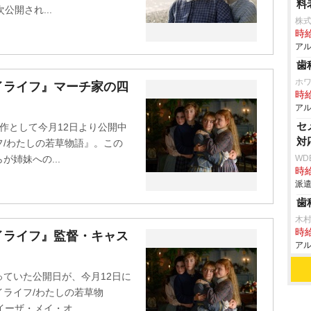
料
公開され...
株式
時給
アル
歯
ホ
イライフ』マーチ家の四
時給
アル
セ
作として今月12日より公開中
対
/わたしの若草物語』。この
姉妹への...
WD
時給
派遣
歯
木
時給
イライフ』監督・キャス
アル
ていた公開日が、今月12日に
ライフ/わたしの若草物
ーザ・メイ・オ...