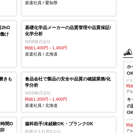
派遣社員 / 愛知県
2hO
基礎化学品メーカーの品質管理や品質保証/
化学分析
で働け
WDB株式会社
時給1,400円～1,450円
派遣社員 / 北海道
ホ
O
磨きも
食品会社で製品の安全や品質の確認業務/化
す
学分析
時給
アル
WDB株式会社
時給1,300円～1,400円
キ
派遣社員 / 北海道
の
O
ハ
2時間O
歯科助手/未経験OK・ブランクOK
時給
か卯
アル
医療法人社団S.D.C