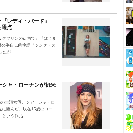
ー『レディ・バード』
共通点
E ダブリンの街角で』『はじま
督の半自伝的物語『シング・ス
たが、...
ーシャ・ローナンが初来
開)の主演女優、シアーシャ・ロ
見に臨んだ。現在15歳のロー
という作品...