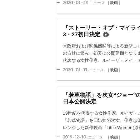
2020-01-23
ニュース
｜映画｜
『ストーリー・オブ・マイライ
3・27初日決定
※政府および関係機関等による新型コ
の方針に鑑み、初夏に公開延期となりました(2
代表する女性作家、ルイーザ・メイ・オル
2020-01-13
ニュース
｜映画｜
「若草物語」を次女“ジョー”
日本公開決定
19世紀を代表する女性作家、ルイザ・
『若草物語』を四姉妹の次女、作家志望
レンジした新作映画『Little Women(原題
2019-12-10
ニュース
｜映画｜