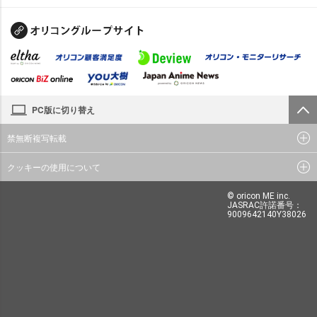
PC版に切り替え
禁無断複写転載
クッキーの使用について
© oricon ME inc.
JASRAC許諾番号：
9009642140Y38026