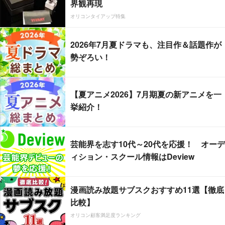
界観再現
オリコンタイアップ特集
2026年7月夏ドラマも、注目作＆話題作が
勢ぞろい！
【夏アニメ2026】7月期夏の新アニメを一
挙紹介！
芸能界を志す10代～20代を応援！ オーデ
ィション・スクール情報はDeview
漫画読み放題サブスクおすすめ11選【徹底
比較】
オリコン顧客満足度ランキング