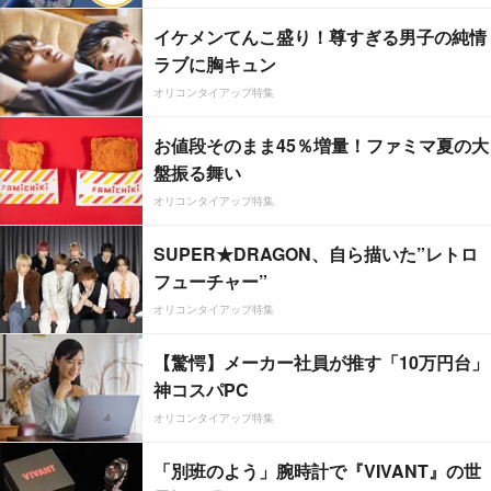
イケメンてんこ盛り！尊すぎる男子の純情
ラブに胸キュン
オリコンタイアップ特集
お値段そのまま45％増量！ファミマ夏の大
盤振る舞い
オリコンタイアップ特集
SUPER★DRAGON、自ら描いた”レトロ
フューチャー”
オリコンタイアップ特集
【驚愕】メーカー社員が推す「10万円台」
神コスパPC
オリコンタイアップ特集
「別班のよう」腕時計で『VIVANT』の世