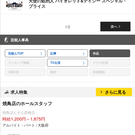
天使の処刑人 バイオレット&デイジー スペシャル・
プライス
1/2
次へ
芸能人事典
芸能人TOP
記事
作品
ランキング情報
TV出演
ドラマ出演
CM出演
歌詞
音楽配信
求人特集
さらに見る
焼鳥店のホールスタッフ
焼鳥ぼんぞ心斎橋店
時給1,200円～1,875円
アルバイト・パート / 大阪府