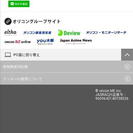
PC版に切り替え
禁無断複写転載
クッキーの使用について
© oricon ME inc.
JASRAC許諾番号：
9009642140Y38026