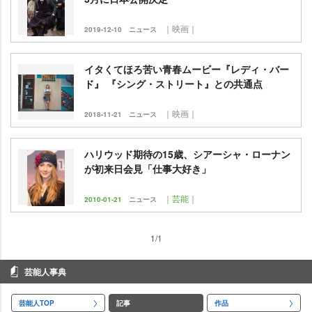
｜映画｜
2019-12-10
ニュース
イタくてほろ苦い青春ムービー『レディ・バー
ド』 『シング・ストリート』との共通点
｜映画｜
2018-11-21
ニュース
ハリウッド期待の15歳、シアーシャ・ローナン
が初来日会見「仕事大好き」
｜芸能｜
2010-01-21
ニュース
1/1
芸能人事典
芸能人TOP
記事
作品