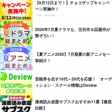
【8月12日まで！】チョコザップキャンペ
ーン実施中！
（PR）chocoZAP
2026年7月夏ドラマも、注目作＆話題作が
勢ぞろい！
【夏アニメ2026】7月期夏の新アニメを一
挙紹介！
芸能界を志す10代～20代を応援！ オーデ
ィション・スクール情報はDeview
漫画読み放題サブスクおすすめ11選【徹底
比較】