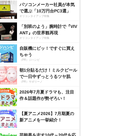
パソコンメーカー社員が本気
で選ぶ「10万円台PC3選」
オリコンタイアップ特集
「別班のよう」腕時計で『VIV
ANT』の世界観再現
オリコンタイアップ特集
自販機にピッ！ですぐに買え
ちゃう
（PR）ジハンピ
朝1分貼るだけ！ミルクピール
で一日中ずっとうるツヤ肌
（PR）サボリーノ
2026年7月夏ドラマも、注目
作＆話題作が勢ぞろい！
【夏アニメ2026】7月期夏の
新アニメを一挙紹介！
芸能界を志す10代～20代を応