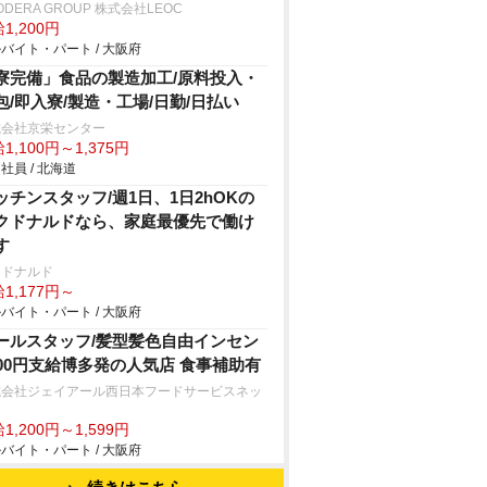
ODERA GROUP 株式会社LEOC
1,200円
バイト・パート / 大阪府
寮完備」食品の製造加工/原料投入・
包/即入寮/製造・工場/日勤/日払い
式会社京栄センター
1,100円～1,375円
社員 / 北海道
ッチンスタッフ/週1日、1日2hOKの
クドナルドなら、家庭最優先で働け
す
クドナルド
1,177円～
バイト・パート / 大阪府
ールスタッフ/髪型髪色自由インセン
000円支給博多発の人気店 食事補助有
式会社ジェイアール西日本フードサービスネッ
1,200円～1,599円
バイト・パート / 大阪府