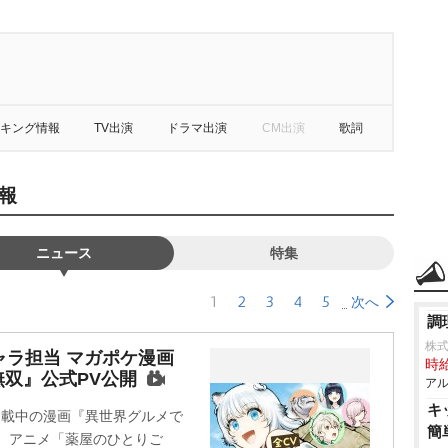
キング情報
TV出演
ドラマ出演
CM出演
歌詞
報
ニュース
特集
1
2
3
4
5
次へ
調
株
ャラ担当 マガポケ漫画
時給
双』公式PV公開
アル
キ
連載中の漫画『異世界グルメで
簡
。アニメ「薬屋のひとりご