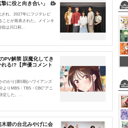
真摯に役と向き合い」
u
t
され、2027年にフジテレビ
e
されることが発表された。メインキ
は川口莉...
のPV解禁 誤魔化してき
れる!?【声優コメント
のかり)第5期(ハワイアンズ
分よりMBS・TBS・CBC“アニ
定した。...
悠木碧の台北みやげに会