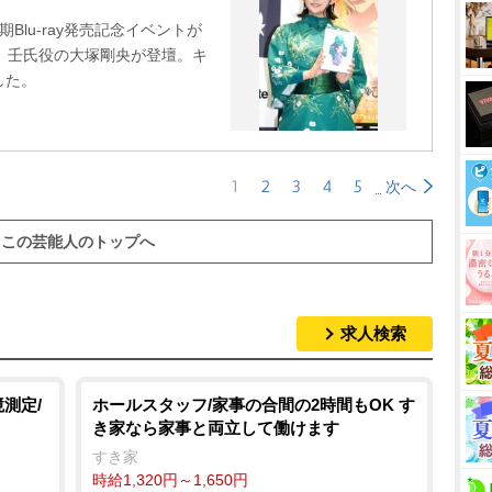
lu-ray発売記念イベントが
、壬氏役の大塚剛央が登壇。キ
した。
1
2
3
4
5
次へ
この芸能人のトップへ
求人検索
測定/
ホールスタッフ/家事の合間の2時間もOK す
き家なら家事と両立して働けます
すき家
時給1,320円～1,650円