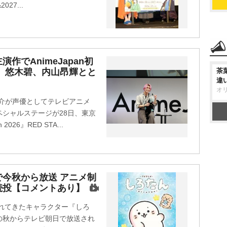
27...
でAnimeJapan初
、悠木碧、内山昂輝とと
茶
違
オ
間大介が声優としてテレビアニメ
シャルステージが28日、東京
026』RED STA...
今秋から放送 アニメ制
続投【コメントあり】
されてきたキャラクター『しろ
の秋からテレビ朝日で放送され