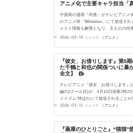
アニメ化で主要キャラ担当「
中国発の漫画『尚善』がテレビアニメ化
のアニメ枠「B8station」にて放送
ャスト情報も解禁となり、主人公の尚善役
2026-03-18
ニュース
｜アニメ｜
『彼女、お借りします』第5期
た千鶴と和也の関係ついに暴か
全文】
テレビアニメ『彼女、お借りします』(か
編の2クール目)が、4月10日深夜2時23
メイズム”枠ほかにて放送されることが決
2026-03-13
ニュース
｜アニメ｜
『薬屋のひとりごと』“猫猫”