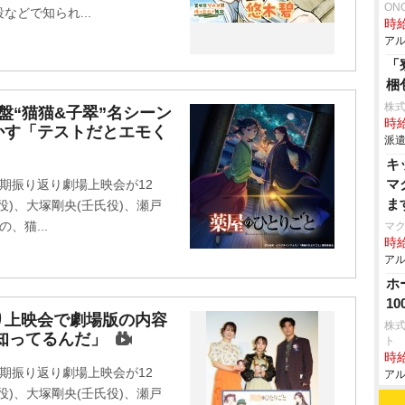
ON
どで知られ...
時給
アル
「
梱
株
盤“猫猫&子翠”名シーン
時給
かす「テストだとエモく
派遣
キ
マ
期振り返り劇場上映会が12
ま
)、大塚剛央(壬氏役)、瀬戸
、猫...
マ
時給
アル
ホ
1
り上映会で劇場版の内容
株
知ってるんだ」
ト
時給
期振り返り劇場上映会が12
アル
)、大塚剛央(壬氏役)、瀬戸