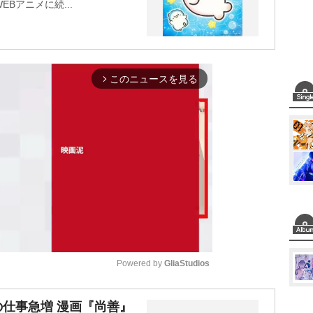
Bアニメに続...
このニュースを見る
arrow_forward_ios
Powered by 
GliaStudios
M
優の仕事急増 漫画『尚善』