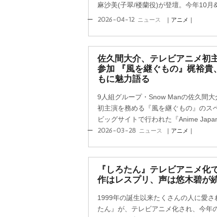
麻沙美(子翠/楼蘭役)が登壇。今年10月&20
2026-04-12
ニュース
｜アニメ｜
佐久間大介、テレビアニメ初主演作
参加 『風を継ぐもの』梶裕貴
もに魅力語る
9人組グループ・Snow Manの佐久
初主演を務める『風を継ぐもの』のスペ
ビッグサイトで行われた『Anime Japan 2
2026-03-28
ニュース
｜アニメ｜
『しろたん』テレビアニメ化で
作はレスプリ、声は悠木碧が
1999年の誕生以来たくさんの人に愛
たん』が、テレビアニメ化され、今年