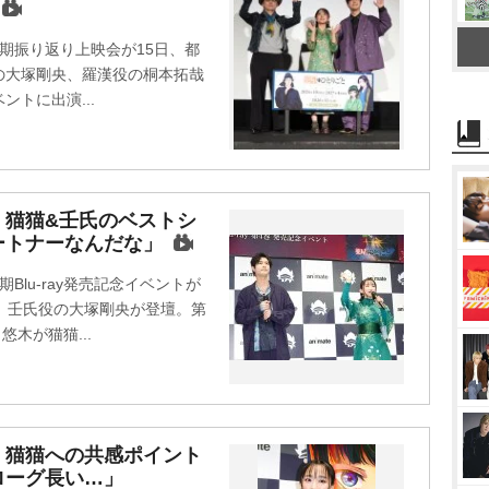
期振り返り上映会が15日、都
の大塚剛央、羅漢役の桐本拓哉
トに出演...
』猫猫&壬氏のベストシ
ートナーなんだな」
lu-ray発売記念イベントが
、壬氏役の大塚剛央が登壇。第
木が猫猫...
』猫猫への共感ポイント
ローグ長い…」