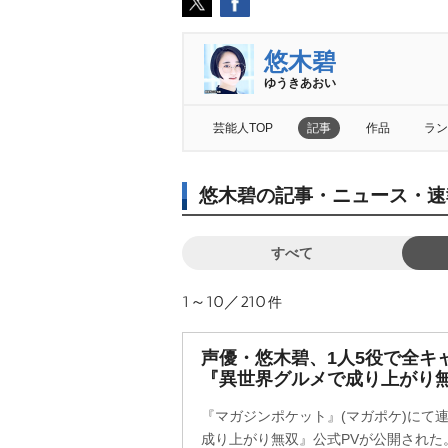
悠木碧
ゆうきあおい
芸能人TOP
記事
作品
ラン
悠木碧の記事・ニュース・速
すべて
1～10／210
件
声優・悠木碧、1人5役で全キ
『異世界グルメで成り上がり無
『マガジンポケット』(マガポケ)にて
成り上がり無双』公式PVが公開された