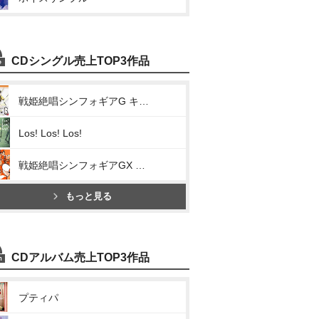
CDシングル売上TOP3作品
戦姫絶唱シンフォギアG キャラクターソング2(正義を信じて、握り締めて)
Los! Los! Los!
戦姫絶唱シンフォギアGX キャラクターソング2(限界突破 G-beat)
もっと見る
CDアルバム売上TOP3作品
プティパ