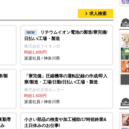
求人検索
リチウムイオン電池の製造/寮完備/
NEW
日払い/工場・製造
株式会社ライオン社
時給1,600円
派遣社員 / 神奈川県
/製
「寮完備」圧縮機等の運転記録の作成/即入
寮/製造・工場/日勤/日払い/工場・製造
株式会社京栄センター
時給1,600円
派遣社員 / 神奈川県
夜勤専
小さい部品の検査や加工補助/17時前終業&
休み
土日休みのお仕事!