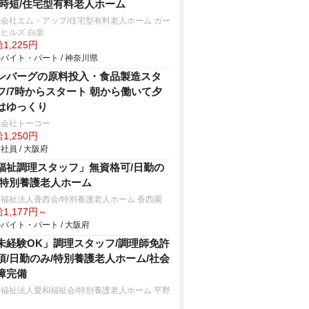
/時短/住宅型有料老人ホーム
会社エム・アップ/住宅型有料老人ホーム ガー
ヒルズ 白楽
1,225円
バイト・パート / 神奈川県
ンバーグの原料投入・食品製造スタ
フ/7時からスタート 朝から働いて夕
はゆっくり
式会社トーコー
1,250円
社員 / 大阪府
福祉調理スタッフ」無資格可/日勤の
/特別養護老人ホーム
福祉法人香西会/特別養護老人ホーム 香西園
1,177円～
バイト・パート / 大阪府
未経験OK」調理スタッフ/調理師免許
須/日勤のみ/特別養護老人ホーム/社会
障完備
福祉法人愛和福祉会/特別養護老人ホーム 平野
和