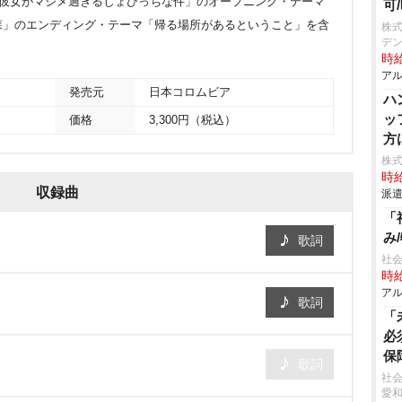
の彼女がマジメ過ぎるしょびっちな件」のオープニング・テーマ
可
森」のエンディング・テーマ「帰る場所があるということ」を含
株式
デン
時給
アル
発売元
日本コロムビア
ハ
ッ
価格
3,300円（税込）
方
株
時給
収録曲
派遣
「
み
歌詞
社会
時給
アル
歌詞
「
必
保
歌詞
社会
愛