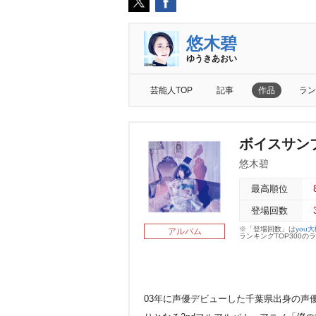
悠木碧
ゆうきあおい
芸能人TOP
記事
作品
ラン
ボイスサン
悠木碧
最高順位
登場回数
※「登場回数」は
you
アルバム
ランキングTOP300
03年に声優デビューした千葉県出身の声優