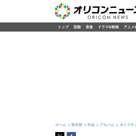
トップ
芸能
音楽
ドラマ&映画
アニメ
ホーム
悠木碧
作品
アルバム
ボイスサ