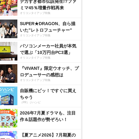
デカすぎ都市伝説発生!?ファ
ミマ45％増量作戦再来
オリコンタイアップ特集
SUPER★DRAGON、自ら描
いた”レトロフューチャー”
オリコンタイアップ特集
パソコンメーカー社員が本気
で選ぶ「10万円台PC3選」
オリコンタイアップ特集
『VIVANT』限定ウオッチ、プ
ロデューサーの感想は
オリコンタイアップ特集
自販機にピッ！ですぐに買え
ちゃう
（PR）ジハンピ
2026年7月夏ドラマも、注目
作＆話題作が勢ぞろい！
【夏アニメ2026】7月期夏の