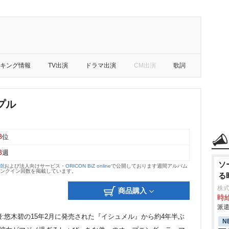
キング情報
TV出演
ドラマ出演
CM出演
歌詞
プル
8
位
3
週
ソ
大樹
および法人向けサービス・
ORICON BiZ online
で公開しております週間アルバム
のランクイン回数を掲載しています。
る
株
商品購入
時給
派遣
:悠木碧の15年2月に発売された『イシュメル』から約4年半ぶ
N