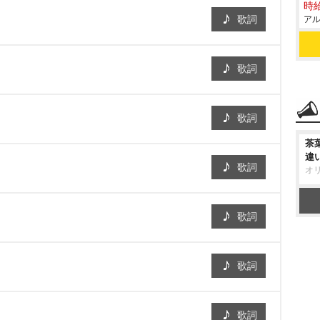
時給
歌詞
アル
歌詞
歌詞
茶
違
歌詞
オ
歌詞
歌詞
歌詞