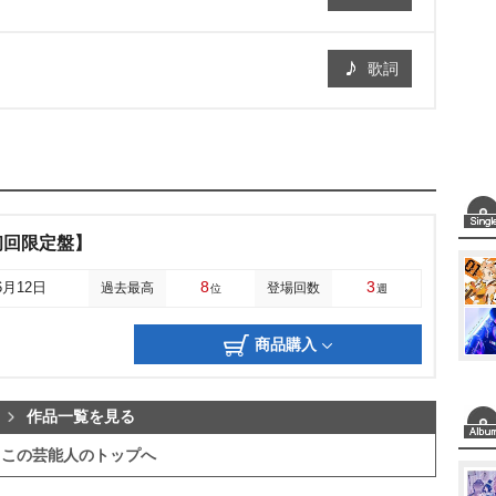
歌詞
初回限定盤】
8
3
6月12日
過去最高
登場回数
位
週
商品購入
作品一覧を見る
この芸能人のトップへ