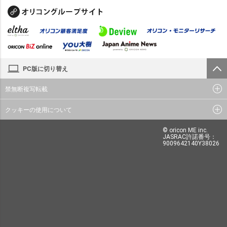
PC版に切り替え
禁無断複写転載
クッキーの使用について
© oricon ME inc.
JASRAC許諾番号：
9009642140Y38026