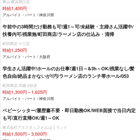
豚山 横浜西口店
時給1,400円
アルバイト・パート / 神奈川県
午前中の3時間だけ勤務も可!週1～可/未経験・主婦さん活躍中/
扶養内可/残業無/町田商店/ラーメン店の仕込み・清掃
町田商店 十三店
時給1,250円
アルバイト・パート / 大阪府
学生さん活躍中!ホールのお仕事!週1日～&3h～OK/残業なし/髪
色自由/絶品まかないが1円/ラーメン店のランチ帯ホール/053
町田商店 武蔵小杉店
時給1,300円～1,625円
アルバイト・パート / 神奈川県
ベビーシッター/履歴書不要・即日勤務OK/WEB面接で当日内定
も可/直行直帰OK/週1～OK
株式会社アズスタッフ わんぱくランド
時給1,500円～3,000円