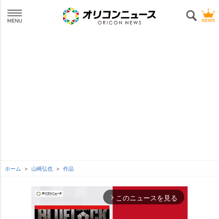
ホーム
山崎弘也
作品
このニュースを見る
arrow_forward_ios