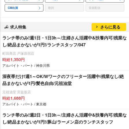
CM出演
歌詞
音楽配信
求人特集
さらに見る
ランチ帯のみ!週1日・1日3h～/主婦さん活躍中&扶養内可/残業な
し/絶品まかないが1円!/ランチスタッフ/047
町田商店 戸塚原宿店
時給1,350円
アルバイト・パート / 神奈川県
深夜帯だけ!週1～OK/Wワークのフリーター活躍中/残業なし/絶
品まかないが1円/髪色自由/元祖油堂
元祖油堂 宮益坂店
時給1,688円
アルバイト・パート / 東京都
ランチ帯のみ!週2日・1日3h～/主婦さん活躍中&扶養内可/残業な
し/絶品まかないが1円!/豚山/ラーメン店のランチスタッフ