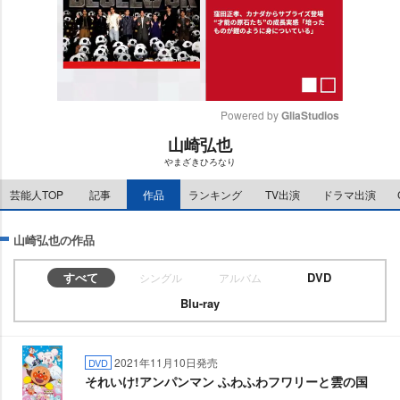
Powered by 
GliaStudios
山崎弘也
M
まざきひろなり
u
t
芸能人TOP
記事
作品
ランキング
TV出演
ドラマ出演
e
山崎弘也の作品
すべて
DVD
シングル
アルバム
Blu-ray
2021年11月10日発売
DVD
それいけ!アンパンマン ふわふわフワリーと雲の国