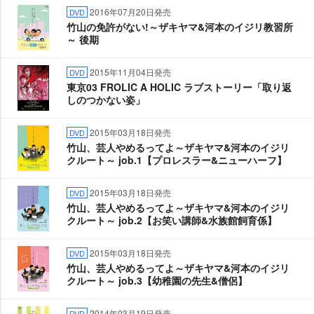
2016年07月20日発売
DVD
竹山の免許がない!～ザキヤマ&河本のイジリ教習所
～ 後期
2015年11月04日発売
DVD
東京03 FROLIC A HOLIC ラブストーリー「取り返
しのつかない姿」
2015年03月18日発売
DVD
竹山、芸人やめるってよ～ザキヤマ&河本のイジリ
クルート～ job.1【プロレスラー&ニューハーフ】
2015年03月18日発売
DVD
竹山、芸人やめるってよ～ザキヤマ&河本のイジリ
クルート～ job.2【お笑い講師&水族館飼育係】
2015年03月18日発売
DVD
竹山、芸人やめるってよ～ザキヤマ&河本のイジリ
クルート～ job.3【幼稚園の先生&僧侶】
2014年03月19日発売
DVD