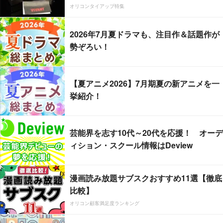
オリコンタイアップ特集
2026年7月夏ドラマも、注目作＆話題作が
勢ぞろい！
【夏アニメ2026】7月期夏の新アニメを一
挙紹介！
芸能界を志す10代～20代を応援！ オーデ
ィション・スクール情報はDeview
漫画読み放題サブスクおすすめ11選【徹底
比較】
オリコン顧客満足度ランキング