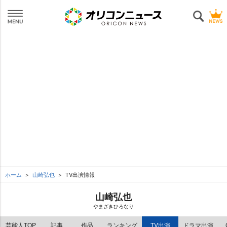
ホーム
山崎弘也
TV出演情報
山崎弘也
まざきひろなり
芸能人TOP
記事
作品
ランキング
TV出演
ドラマ出演