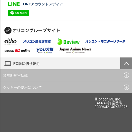
LINEアカウントメディア
PC版に切り替え
禁無断複写転載
クッキーの使用について
© oricon ME inc.
JASRAC許諾番号：
9009642140Y38026