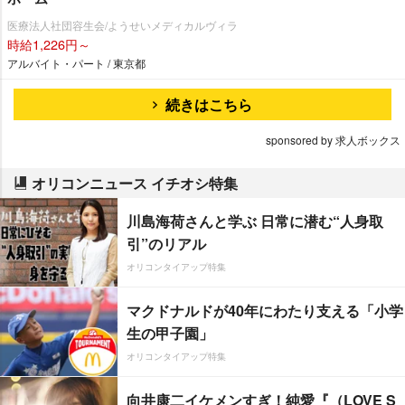
医療法人社団容生会/ようせいメディカルヴィラ
時給1,226円～
アルバイト・パート / 東京都
続きはこちら
sponsored by 求人ボックス
オリコンニュース イチオシ特集
川島海荷さんと学ぶ 日常に潜む“人身取
引”のリアル
オリコンタイアップ特集
マクドナルドが40年にわたり支える「小学
生の甲子園」
オリコンタイアップ特集
向井康二イケメンすぎ！純愛『（LOVE S