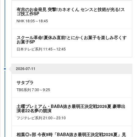
有吉のお金発見 突撃!カネオくん センスと技術が光る!ス
ゴ技工作SP
NHK 18:05～18:45
スクール革命!夏休み直前!とにかくお菓子を楽しみ尽くす
お菓子SP
日本テレビ系列 11:45～12:45
2026-07-11
サタプラ
TBS系列 7:30～9:25
土曜プレミアム・BABA抜き最弱王決定戦2026夏 豪華出
演者22名夢の競演
フジテレビ系列 21:00～23:10
相葉◎×部 今夜9時「BABA抜き最弱王決定戦2026夏」見