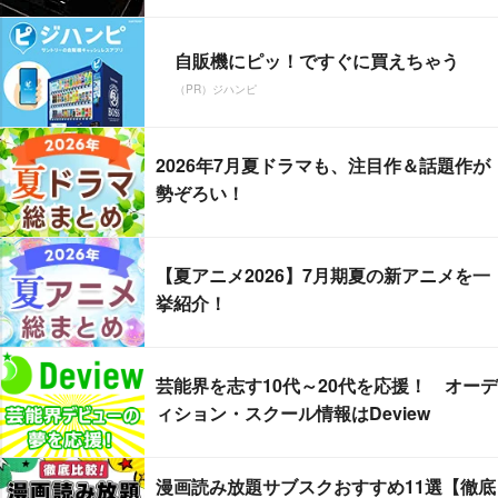
自販機にピッ！ですぐに買えちゃう
（PR）ジハンピ
2026年7月夏ドラマも、注目作＆話題作が
勢ぞろい！
【夏アニメ2026】7月期夏の新アニメを一
挙紹介！
芸能界を志す10代～20代を応援！ オーデ
ィション・スクール情報はDeview
漫画読み放題サブスクおすすめ11選【徹底