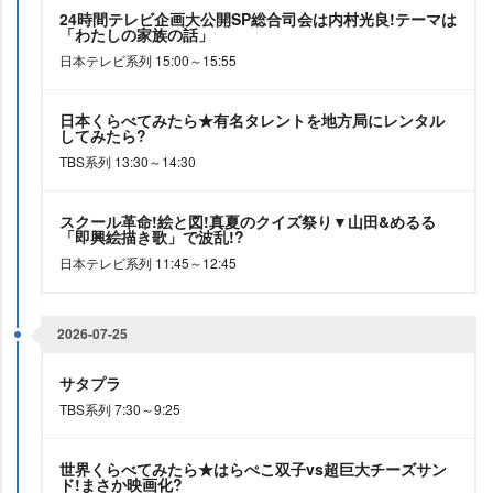
24時間テレビ企画大公開SP総合司会は内村光良!テーマは
「わたしの家族の話」
日本テレビ系列 15:00～15:55
日本くらべてみたら★有名タレントを地方局にレンタル
してみたら?
TBS系列 13:30～14:30
スクール革命!絵と図!真夏のクイズ祭り▼山田&めるる
「即興絵描き歌」で波乱!?
日本テレビ系列 11:45～12:45
2026-07-25
サタプラ
TBS系列 7:30～9:25
世界くらべてみたら★はらぺこ双子vs超巨大チーズサン
ド!まさか映画化?