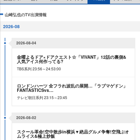
山崎弘也のTV出演情報
2026-08
2026-08-04
金曜よるドア×ドアクエスト☆「VIVANT」12話の裏側&
人気アイス何作ってる?
TBS系列 23:56～24:53:00
ロンドンハーツ 全フラれ波乱の展開…「ラブマゲドン」
FANTASTICSvs…
テレビ朝日系列 23:15～23:45
2026-08-02
スクール革命!空中散歩in横浜▼絶品グルメ争奪!空飛ぶオ
ムライス&極上炒飯