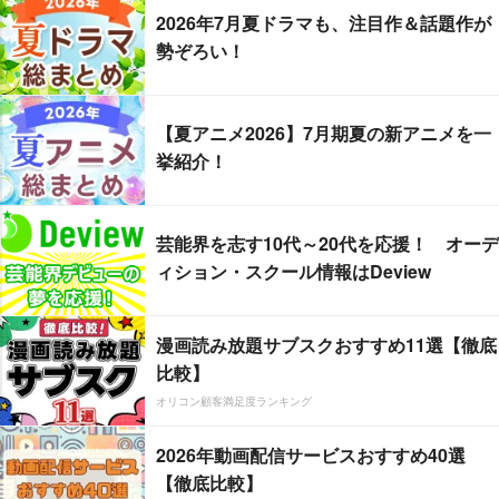
2026年7月夏ドラマも、注目作＆話題作が
勢ぞろい！
【夏アニメ2026】7月期夏の新アニメを一
挙紹介！
芸能界を志す10代～20代を応援！ オーデ
ィション・スクール情報はDeview
漫画読み放題サブスクおすすめ11選【徹底
比較】
オリコン顧客満足度ランキング
2026年動画配信サービスおすすめ40選
【徹底比較】