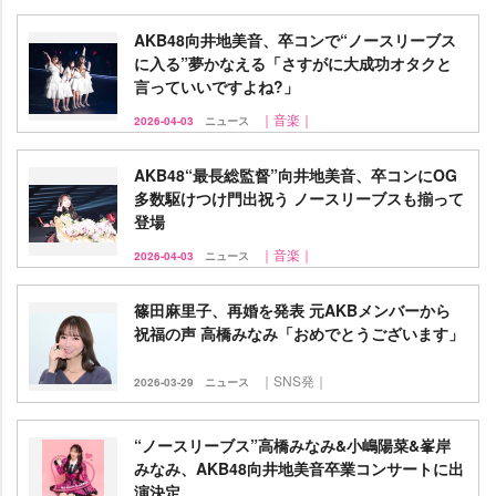
AKB48向井地美音、卒コンで“ノースリーブス
に入る”夢かなえる「さすがに大成功オタクと
言っていいですよね?」
｜音楽｜
2026-04-03
ニュース
AKB48“最長総監督”向井地美音、卒コンにOG
多数駆けつけ門出祝う ノースリーブスも揃って
登場
｜音楽｜
2026-04-03
ニュース
篠田麻里子、再婚を発表 元AKBメンバーから
祝福の声 高橋みなみ「おめでとうございます」
｜SNS発｜
2026-03-29
ニュース
“ノースリーブス”高橋みなみ&小嶋陽菜&峯岸
みなみ、AKB48向井地美音卒業コンサートに出
演決定