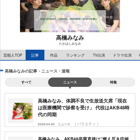
高橋みなみ
たかはしみなみ
M
芸能人TOP
記事
作品
ランキング
TV出演
ドラマ出演
u
t
e
高橋みなみの記事・ニュース・速報
すべて
ニュース
特集
高橋みなみ、体調不良で生放送欠席「現在
は医療機関で診察を受け」 代役はAKB48時
代の同期
｜バラエティ｜
2026-04-30
ニュース
高橋みなみ、AKB48卒業直後は“燃え尽き症候