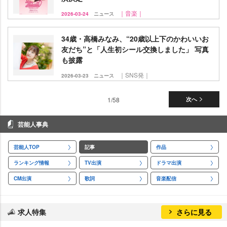
｜音楽｜
2026-03-24
ニュース
34歳・高橋みなみ、“20歳以上下のかわいいお
友だち”と「人生初シール交換しました」 写真
も披露
｜SNS発｜
2026-03-23
ニュース
1/58
次へ
芸能人事典
芸能人TOP
記事
作品
ランキング情報
TV出演
ドラマ出演
CM出演
歌詞
音楽配信
求人特集
さらに見る