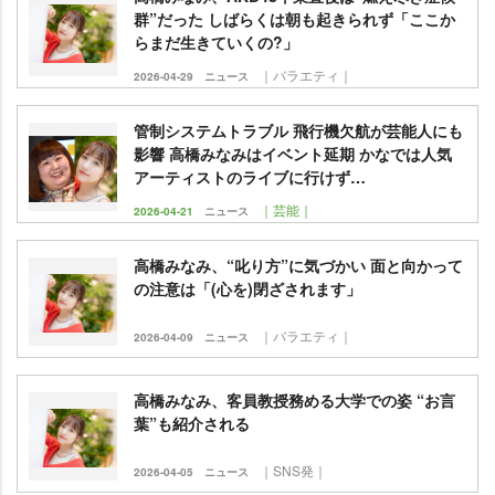
群”だった しばらくは朝も起きられず「ここか
らまだ生きていくの?」
｜バラエティ｜
2026-04-29
ニュース
管制システムトラブル 飛行機欠航が芸能人にも
影響 高橋みなみはイベント延期 かなでは人気
アーティストのライブに行けず…
｜芸能｜
2026-04-21
ニュース
高橋みなみ、“叱り方”に気づかい 面と向かって
の注意は「(心を)閉ざされます」
｜バラエティ｜
2026-04-09
ニュース
高橋みなみ、客員教授務める大学での姿 “お言
葉”も紹介される
｜SNS発｜
2026-04-05
ニュース