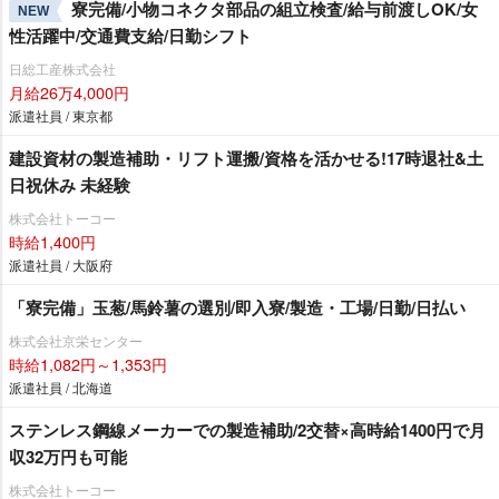
寮完備/小物コネクタ部品の組立検査/給与前渡しOK/女
NEW
性活躍中/交通費支給/日勤シフト
日総工産株式会社
月給26万4,000円
派遣社員 / 東京都
建設資材の製造補助・リフト運搬/資格を活かせる!17時退社&土
日祝休み 未経験
株式会社トーコー
時給1,400円
派遣社員 / 大阪府
「寮完備」玉葱/馬鈴薯の選別/即入寮/製造・工場/日勤/日払い
株式会社京栄センター
時給1,082円～1,353円
派遣社員 / 北海道
ステンレス鋼線メーカーでの製造補助/2交替×高時給1400円で月
収32万円も可能
株式会社トーコー