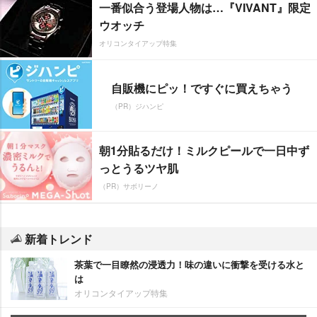
一番似合う登場人物は…『VIVANT』限定
ウオッチ
オリコンタイアップ特集
自販機にピッ！ですぐに買えちゃう
（PR）ジハンピ
朝1分貼るだけ！ミルクピールで一日中ず
っとうるツヤ肌
（PR）サボリーノ
新着トレンド
茶葉で一目瞭然の浸透力！味の違いに衝撃を受ける水と
は
オリコンタイアップ特集