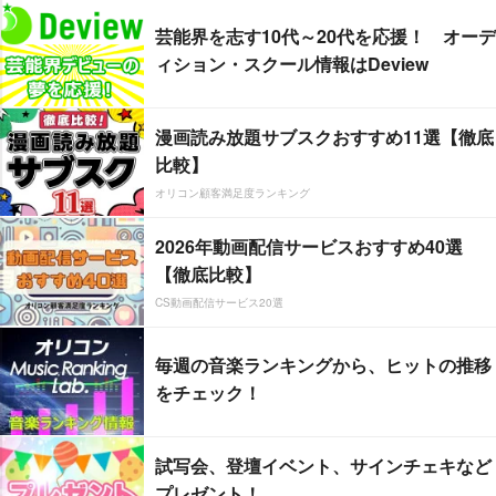
芸能界を志す10代～20代を応援！ オーデ
ィション・スクール情報はDeview
漫画読み放題サブスクおすすめ11選【徹底
比較】
オリコン顧客満足度ランキング
2026年動画配信サービスおすすめ40選
【徹底比較】
CS動画配信サービス20選
毎週の音楽ランキングから、ヒットの推移
をチェック！
試写会、登壇イベント、サインチェキなど
プレゼント！