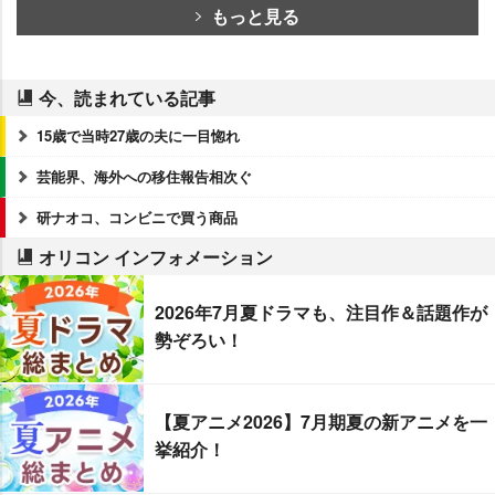
もっと見る
今、読まれている記事
15歳で当時27歳の夫に一目惚れ
芸能界、海外への移住報告相次ぐ
研ナオコ、コンビニで買う商品
オリコン インフォメーション
2026年7月夏ドラマも、注目作＆話題作が
勢ぞろい！
【夏アニメ2026】7月期夏の新アニメを一
挙紹介！