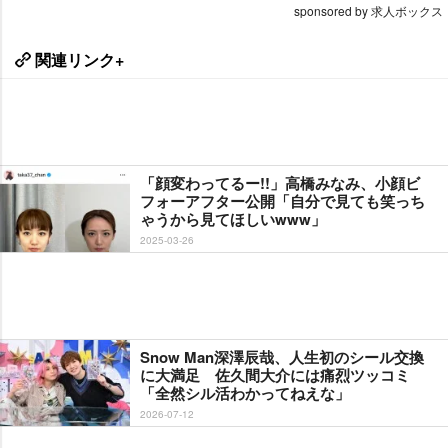
sponsored by 求人ボックス
関連リンク+
「顔変わってるー!!」高橋みなみ、小顔ビ
フォーアフター公開「自分で見ても笑っち
ゃうから見てほしいwww」
2025-03-26
Snow Man深澤辰哉、人生初のシール交換
に大満足 佐久間大介には痛烈ツッコミ
「全然シル活わかってねえな」
2026-07-12