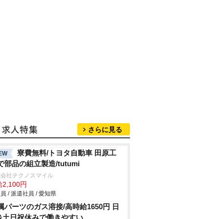
さらに見る
寮費無料/トヨタ自動車 田原工
EW
で部品の組立製造/tutumi
式会社テクノスマイル
2,100円
員 / 派遣社員 / 愛知県
属パーツのガス溶接/高時給1650円 日
&土日祝休みで働きやすい