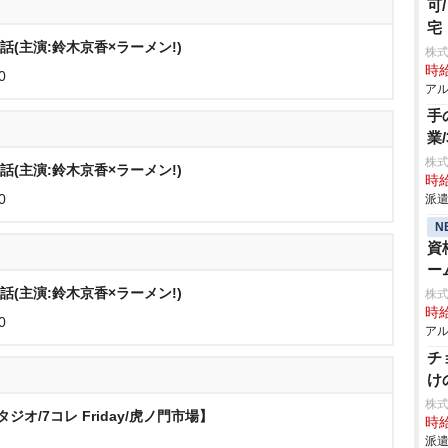
可
宅
話(主演:鈴木京香×ラーメン!)
株
時給
0
アル
手
業
株
話(主演:鈴木京香×ラーメン!)
時給
0
派遣
N
資
ー
話(主演:鈴木京香×ラーメン!)
株式
時給
0
アル
チ
け
株
オ/7コレ Friday/虎ノ門市場】
時給
派遣