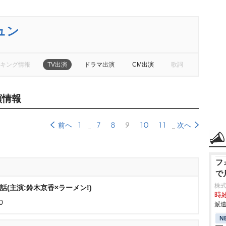
ュン
キング情報
TV出演
ドラマ出演
CM出演
歌詞
演情報
1
7
8
9
10
11
前へ
次へ
フ
で
株
話(主演:鈴木京香×ラーメン!)
時給
0
派遣
N