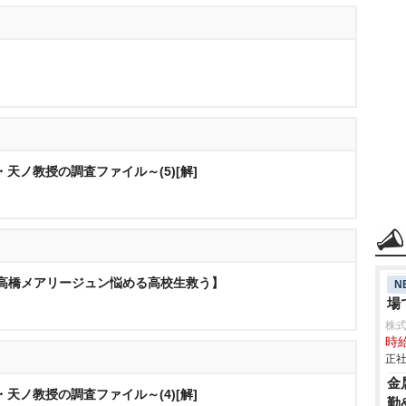
天ノ教授の調査ファイル～(5)[解]
ぽよと高橋メアリージュン悩める高校生救う】
N
場
株
時給
正社
金
天ノ教授の調査ファイル～(4)[解]
勤