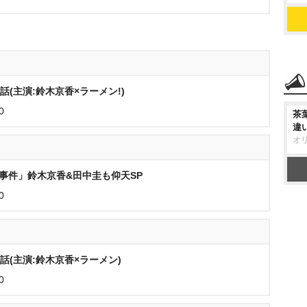
話(主演:鈴木京香×ラーメン!)
0
茶
違
オ
事件」鈴木京香&田中圭も仰天SP
0
話(主演:鈴木京香×ラーメン)
0