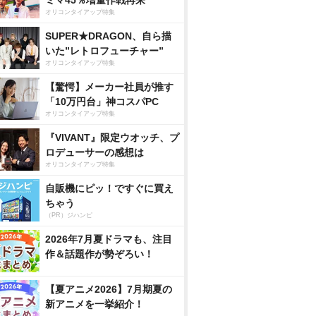
ミマ45％増量作戦再来
オリコンタイアップ特集
SUPER★DRAGON、自ら描
いた”レトロフューチャー”
オリコンタイアップ特集
【驚愕】メーカー社員が推す
「10万円台」神コスパPC
オリコンタイアップ特集
『VIVANT』限定ウオッチ、プ
ロデューサーの感想は
オリコンタイアップ特集
自販機にピッ！ですぐに買え
ちゃう
（PR）ジハンピ
2026年7月夏ドラマも、注目
作＆話題作が勢ぞろい！
【夏アニメ2026】7月期夏の
新アニメを一挙紹介！