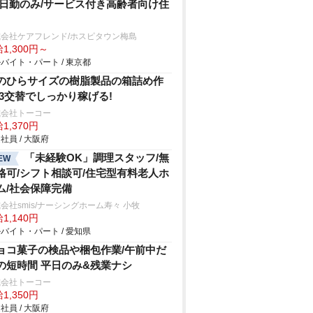
/日勤のみ/サービス付き高齢者向け住
式会社ケアフレンド/ホスピタウン梅島
1,300円～
バイト・パート / 東京都
のひらサイズの樹脂製品の箱詰め作
/3交替でしっかり稼げる!
式会社トーコー
1,370円
社員 / 大阪府
「未経験OK」調理スタッフ/無
EW
格可/シフト相談可/住宅型有料老人ホ
ム/社会保障完備
会社smis/ナーシングホーム寿々 小牧
1,140円
バイト・パート / 愛知県
ョコ菓子の検品や梱包作業/午前中だ
の短時間 平日のみ&残業ナシ
式会社トーコー
1,350円
社員 / 大阪府