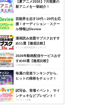
【夏アニメ2026】7月期夏の
新アニメを一挙紹介！
芸能界を志す10代～20代を応
援！オーディション・スクー
ル情報はDeview
漫画読み放題サブスクおすす
め11選【徹底比較】
オリコン顧客満足度ランキング
2026年動画配信サービスおす
すめ40選【徹底比較】
CS動画配信サービス20選
毎週の音楽ランキングから、
ヒットの推移をチェック！
試写会、登壇イベント、サイ
ンチェキなどプレゼント！
プレゼント特集