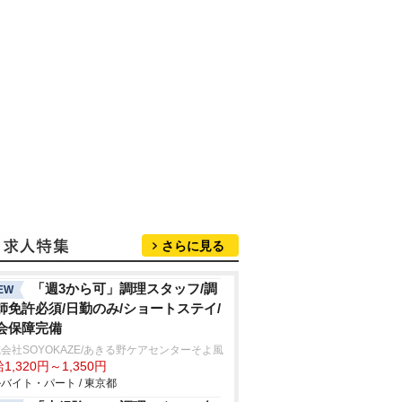
さらに見る
「週3から可」調理スタッフ/調
EW
師免許必須/日勤のみ/ショートステイ/
会保障完備
会社SOYOKAZE/あきる野ケアセンターそよ風
1,320円～1,350円
バイト・パート / 東京都