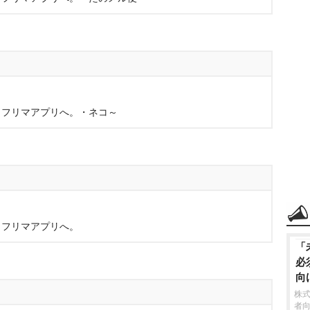
、フリマアプリへ。・ネコ～
、フリマアプリへ。
「
必
向
株
者向