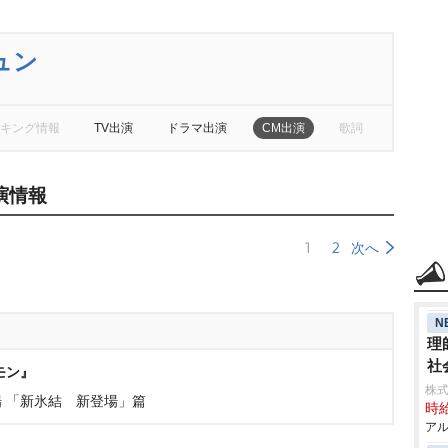
ュン
キング情報
TV出演
ドラマ出演
CM出演
歌詞
演情報
1
2
次へ
N
理
社
モン』
株式
 「新氷結 新登場」篇
時給
アル