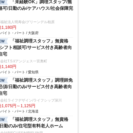
「未経験OK」調理スタッフ/無
EW
格可/日勤のみ/ケアハウス/社会保障完
福祉法人明寿会/グリーンデル柏原
1,180円
バイト・パート / 大阪府
「福祉調理スタッフ」無資格
EW
/シフト相談可/サービス付き高齢者向
住宅
会社T.S.I/アンジェス一宮奥町
1,140円
バイト・パート / 愛知県
「福祉調理スタッフ」調理師免
EW
必須/日勤のみ/サービス付き高齢者向
住宅
式会社ライフデザイン/ライフシップ深川
1,075円～1,125円
バイト・パート / 北海道
「福祉調理スタッフ」無資格
EW
/日勤のみ/住宅型有料老人ホーム