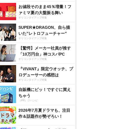
お値段そのまま45％増量！フ
ァミマ夏の大盤振る舞い
オリコンタイアップ特集
SUPER★DRAGON、自ら描
いた”レトロフューチャー”
オリコンタイアップ特集
【驚愕】メーカー社員が推す
「10万円台」神コスパPC
オリコンタイアップ特集
『VIVANT』限定ウオッチ、プ
ロデューサーの感想は
オリコンタイアップ特集
自販機にピッ！ですぐに買え
ちゃう
（PR）ジハンピ
2026年7月夏ドラマも、注目
作＆話題作が勢ぞろい！