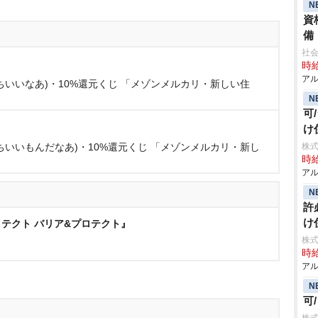
N
資
備
社会
時給
アル
いいなあ)・10%還元くじ 「メゾンメルカリ・新しい住
N
可
け
ちいいもんだなあ)・10%還元くじ 「メゾンメルカリ・新し
株式
時給
アル
N
許
け
テクト バリア&プロテクト』
株
時給
アル
N
可