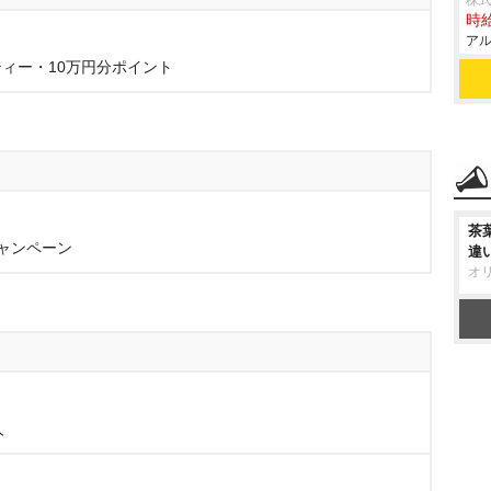
株式
時給
アル
ィー・10万円分ポイント
茶
ャンペーン
違
オ
人