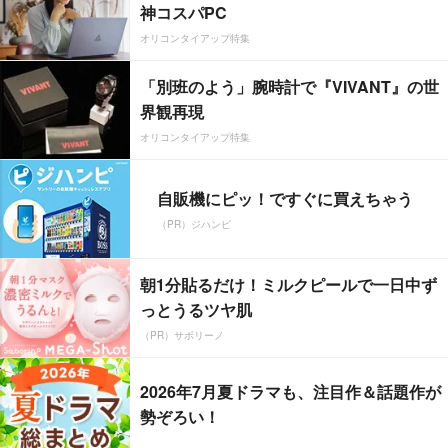
神コスパPC
オリコンタイアップ特集
「別班のよう」腕時計で『VIVANT』の世
界観再現
オリコンタイアップ特集
自販機にピッ！ですぐに買えちゃう
（PR）ジハンピ
朝1分貼るだけ！ミルクピールで一日中ず
っとうるツヤ肌
（PR）サボリーノ
2026年7月夏ドラマも、注目作＆話題作が
勢ぞろい！