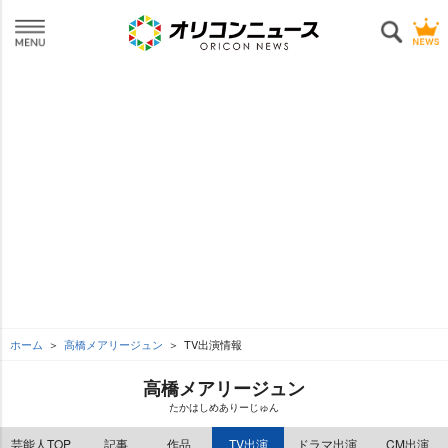
ホーム
高橋メアリージュン
TV出演情報
高橋メアリージュン
たかはしめありーじゅん
芸能人TOP
記事
作品
TV出演
ドラマ出演
CM出演