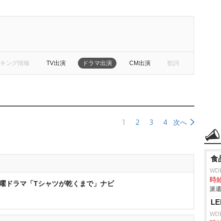
キング情報
TV出演
ドラマ出演
CM出演
歌詞
1
2
3
4
次へ
食
WD
時給
曜ドラマ「Tシャツが乾くまで」ナビ
派遣
L
WD