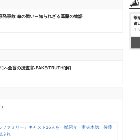
第一原発事故 命の戦い～知られざる葛藤の物語
茶
違
オ
全盲の捜査官-FAKE/TRUTH[解]
ー」
ルファミリー』キャスト16人を一挙紹介 妻夫木聡、佐藤
顔ぶれ