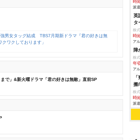
時給
派遣
英
タ
株式
強男女タッグ結成 TBS7月期新ドラマ『君の好きは無
時給
アル
ワクワクしております」
障
株
年収
アル
「
くまで」&新火曜ドラマ「君の好きは無敵」直前SP
搬
株
時給
派遣
P