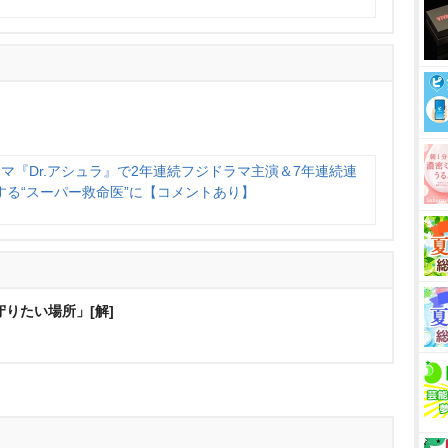
マ『Dr.アシュラ』で2年連続フジドラマ主演＆7年連続連
する“スーパー救命医”に【コメントあり】
守りたい場所」[解]