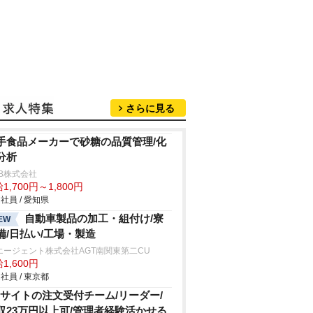
さらに見る
手食品メーカーで砂糖の品質管理/化
分析
B株式会社
1,700円～1,800円
社員 / 愛知県
自動車製品の加工・組付け/寮
EW
備/日払い/工場・製造
エージェント株式会社AGT南関東第二CU
1,600円
社員 / 東京都
Cサイトの注文受付チーム/リーダー/
収23万円以上可/管理者経験活かせる