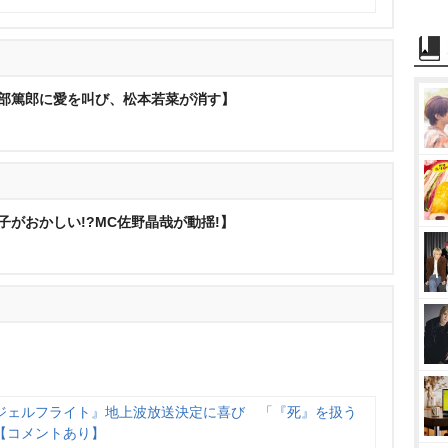
が渡部篤郎に愛を叫び、松本若菜が消す】
様子がおかしい!?MC佐野晶哉が動揺!】
ト
ジェルフライト』地上波放送決定に喜び 「『死』を扱う
【コメントあり】