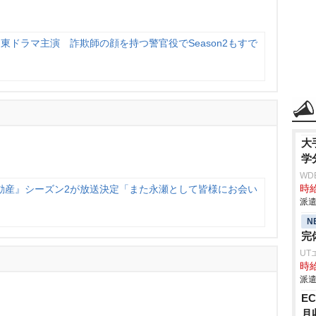
東ドラマ主演 詐欺師の顔を持つ警官役でSeason2もすで
大
学
WD
動産』シーズン2が放送決定「また永瀬として皆様にお会い
時給
派遣
N
完
UT
時給
派遣
E
月