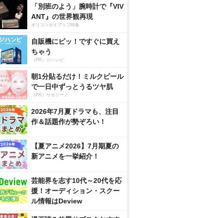
「別班のよう」腕時計で『VIV
ANT』の世界観再現
オリコンタイアップ特集
自販機にピッ！ですぐに買え
ちゃう
（PR）ジハンピ
朝1分貼るだけ！ミルクピール
で一日中ずっとうるツヤ肌
（PR）サボリーノ
2026年7月夏ドラマも、注目
作＆話題作が勢ぞろい！
【夏アニメ2026】7月期夏の
新アニメを一挙紹介！
芸能界を志す10代～20代を応
援！オーディション・スクー
ル情報はDeview