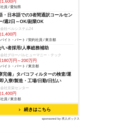
1,600円
社員 / 愛知県
語・日本語での3者間通訳コールセン
ー/週2日～OK/副業OK
会社ベルシステム24
1,400円
バイト・パート / 契約社員 / 東京都
がい者採用/人事総務補助
式会社グローバルヒューマニー・テック
180万円～200万円
バイト・パート / 東京都
寮完備」タバコフィルターの検査/運
/即入寮/製造・工場/日勤/日払い
式会社京栄センター
1,400円
社員 / 東京都
続きはこちら
sponsored by 求人ボックス