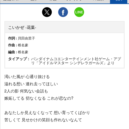
こいかぜ -花葉-
作詞 :
貝田由里子
作曲 :
椎名豪
編曲 :
椎名豪
タイアップ :
バンダイナムコエンターテインメント社ゲーム・アプ
リ「アイドルマスター シンデレラガールズ」より
渇いた風が 心通り抜ける
溢れる想い 連れ去ってほしい
2人の影 何気ない会話も
嫉妬してる 切なくなる これが恋なの?
あなたしか見えなくなって 想い育ってくばかり
苦しくて 見せかけの笑顔も作れないなんて