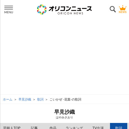
ホーム
早見沙織
歌詞
こいかぜ -花葉-の歌詞
早見沙織
はやみさおり
芸能人TOP
記事
作品
ランキング
TV出演
歌詞