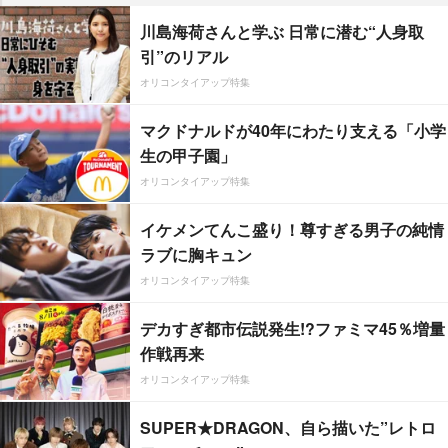
川島海荷さんと学ぶ 日常に潜む“人身取
引”のリアル
オリコンタイアップ特集
マクドナルドが40年にわたり支える「小学
生の甲子園」
オリコンタイアップ特集
イケメンてんこ盛り！尊すぎる男子の純情
ラブに胸キュン
オリコンタイアップ特集
デカすぎ都市伝説発生!?ファミマ45％増量
作戦再来
オリコンタイアップ特集
SUPER★DRAGON、自ら描いた”レトロ