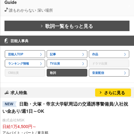
Guide
誰もわからない 深い場所
歌詞一覧をもっと見る
芸能人事典
芸能人TOP
記事
作品
ランキング情報
TV出演
ドラマ出演
CM出演
歌詞
音楽配信
求人特集
さらに見る
日勤・大塚・帝京大学駅周辺の交通誘導警備員/入社祝
NEW
い金あり/週1日～OK
株式会社MSK
日給1万4,500円～
アルバイト・パート / 東京都