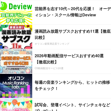
芸能界を志す10代～20代を応援！ オーデ
ィション・スクール情報はDeview
漫画読み放題サブスクおすすめ11選【徹底
比較】
オリコン顧客満足度ランキング
2026年動画配信サービスおすすめ40選
【徹底比較】
CS動画配信サービス20選
毎週の音楽ランキングから、ヒットの推移
をチェック！
試写会、登壇イベント、サインチェキなど
プレゼント！