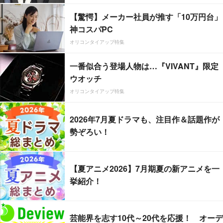
【驚愕】メーカー社員が推す「10万円台」
神コスパPC
オリコンタイアップ特集
一番似合う登場人物は…『VIVANT』限定
ウオッチ
オリコンタイアップ特集
2026年7月夏ドラマも、注目作＆話題作が
勢ぞろい！
【夏アニメ2026】7月期夏の新アニメを一
挙紹介！
芸能界を志す10代～20代を応援！ オーデ