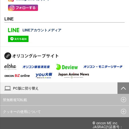
LINE
LINEアカウントメディア
PC版に切り替え
禁無断複写転載
クッキーの使用について
© oricon ME inc.
JASRAC許諾番号：