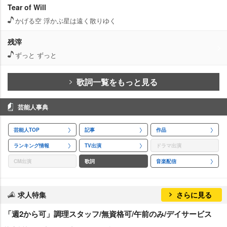
Tear of Will
かげる空 浮かぶ星は遠く散りゆく
残滓
ずっと ずっと
歌詞一覧をもっと見る
芸能人事典
芸能人TOP
記事
作品
ランキング情報
TV出演
ドラマ出演
CM出演
歌詞
音楽配信
求人特集
さらに見る
「週2から可」調理スタッフ/無資格可/午前のみ/デイサービス