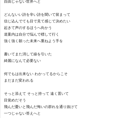
自由じゃない世界へと
どんないい詩を辛い詩を聞いて留まって
信じ込んでても目で見て感じて決めたい
起きて声のするほうへ向かう
道案内は自分で悩んで標して行く
強く強く願った未来へ重ねよう手を
書いてまた消して線を引いた
綺麗になんて必要ない
何でもは出来ない わかってるからこそ
まだまだ変われる
そっと添えて そっと持って 遠く置いて
目覚めだそう
飛んだ憂いと飛んだ悔いの群れを通り抜けて
一つじゃない答えへと