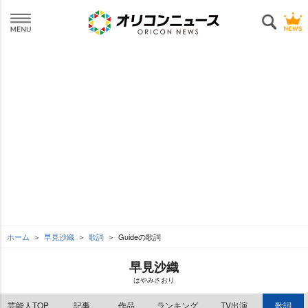
ホーム
早見沙織
歌詞
Guideの歌詞
早見沙織
はやみさおり
芸能人TOP
記事
作品
ランキング
TV出演
歌詞