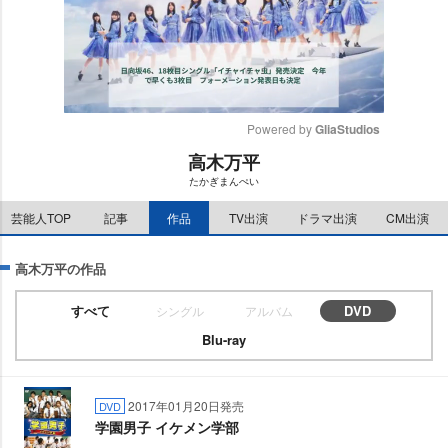
Powered by 
GliaStudios
高木万平
M
たかぎまんぺい
u
t
芸能人TOP
記事
作品
TV出演
ドラマ出演
CM出演
e
高木万平の作品
すべて
DVD
シングル
アルバム
Blu-ray
2017年01月20日発売
DVD
学園男子 イケメン学部