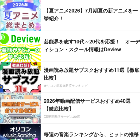
【夏アニメ2026】7月期夏の新アニメを一
挙紹介！
芸能界を志す10代～20代を応援！ オーデ
ィション・スクール情報はDeview
漫画読み放題サブスクおすすめ11選【徹底
比較】
オリコン顧客満足度ランキング
2026年動画配信サービスおすすめ40選
【徹底比較】
CS動画配信サービス20選
毎週の音楽ランキングから、ヒットの推移