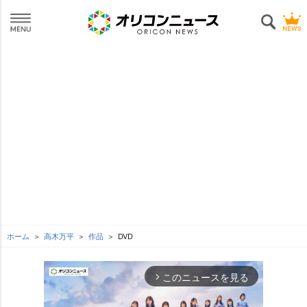
ホーム
高木万平
作品
DVD
このニュースを見る
arrow_forward_ios