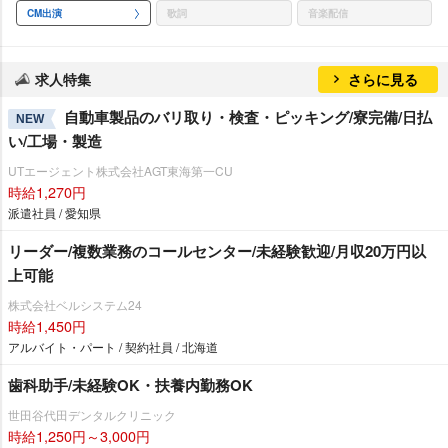
CM出演
歌詞
音楽配信
求人特集
さらに見る
自動車製品のバリ取り・検査・ピッキング/寮完備/日払
NEW
い/工場・製造
UTエージェント株式会社AGT東海第一CU
時給1,270円
派遣社員 / 愛知県
リーダー/複数業務のコールセンター/未経験歓迎/月収20万円以
上可能
株式会社ベルシステム24
時給1,450円
アルバイト・パート / 契約社員 / 北海道
歯科助手/未経験OK・扶養内勤務OK
世田谷代田デンタルクリニック
時給1,250円～3,000円