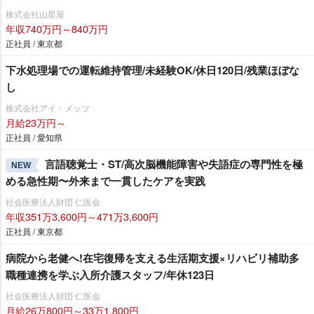
株式会社山星屋
年収740万円～840万円
正社員 / 東京都
下水処理場での運転維持管理/未経験OK/休日120日/残業ほぼな
し
株式会社アイ・メッツ
月給23万円～
正社員 / 愛知県
言語聴覚士・ST/高次脳機能障害や失語症の専門性を極
NEW
める急性期〜外来まで一貫したケアを実践
社会医療法人財団 仁医会
年収351万3,600円～471万3,600円
正社員 / 東京都
病院から老健へ!在宅復帰を支える生活期支援×リハビリ補助多
職種連携を学ぶ入所介護スタッフ/年休123日
社会医療法人財団 仁医会
月給26万800円～33万1,800円