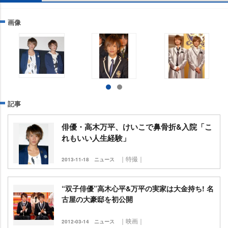
画像
記事
俳優・高木万平、けいこで鼻骨折&入院「こ
れもいい人生経験」
｜特撮｜
2013-11-18
ニュース
“双子俳優”高木心平&万平の実家は大金持ち! 名
古屋の大豪邸を初公開
｜映画｜
2012-03-14
ニュース