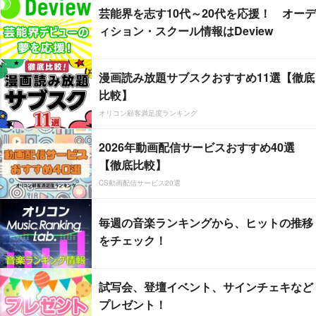
芸能界を志す10代～20代を応援！ オーデ
ィション・スクール情報はDeview
漫画読み放題サブスクおすすめ11選【徹底
比較】
オリコン顧客満足度ランキング
2026年動画配信サービスおすすめ40選
【徹底比較】
CS動画配信サービス20選
毎週の音楽ランキングから、ヒットの推移
をチェック！
試写会、登壇イベント、サインチェキなど
プレゼント！