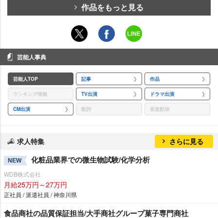
作品をもっと見る
芸能人事典
芸能人TOP
記事
作品
ランキング情報
TV出演
ドラマ出演
CM出演
歌詞
音楽配信
求人特集
さらに見る
化粧品業界での微生物試験/化学分析
NEW
WDB株式会社
月給25万円～27万円
正社員 / 派遣社員 / 神奈川県
食品商社の品質保証担当/大手商社グループ菓子専門商社