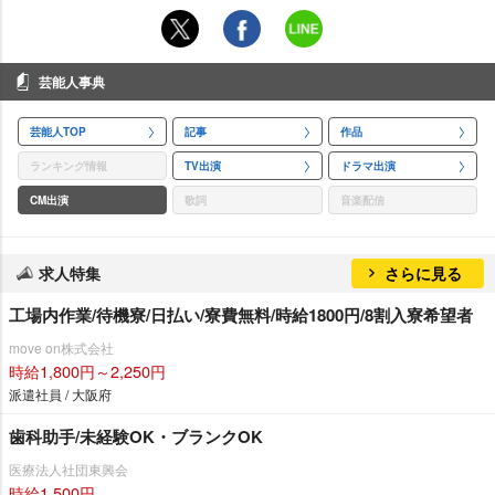
芸能人事典
芸能人TOP
記事
作品
ランキング情報
TV出演
ドラマ出演
CM出演
歌詞
音楽配信
求人特集
さらに見る
工場内作業/待機寮/日払い/寮費無料/時給1800円/8割入寮希望者
move on株式会社
時給1,800円～2,250円
派遣社員 / 大阪府
歯科助手/未経験OK・ブランクOK
医療法人社団東興会
時給1,500円