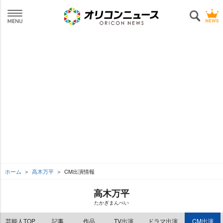
ホーム
高木万平
CM出演情報
高木万平
たかぎまんぺい
芸能人TOP
記事
作品
TV出演
ドラマ出演
CM出演