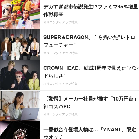
デカすぎ都市伝説発生!?ファミマ45％増量
作戦再来
オリコンタイアップ特集
SUPER★DRAGON、自ら描いた”レトロ
フューチャー”
オリコンタイアップ特集
CROWN HEAD、結成1周年で見えた”バン
ドらしさ”
オリコンタイアップ特集
【驚愕】メーカー社員が推す「10万円台」
神コスパPC
オリコンタイアップ特集
一番似合う登場人物は…『VIVANT』限定
ウオッチ