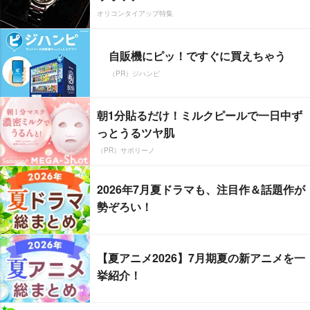
オリコンタイアップ特集
自販機にピッ！ですぐに買えちゃう
（PR）ジハンピ
朝1分貼るだけ！ミルクピールで一日中ず
っとうるツヤ肌
（PR）サボリーノ
2026年7月夏ドラマも、注目作＆話題作が
勢ぞろい！
【夏アニメ2026】7月期夏の新アニメを一
挙紹介！