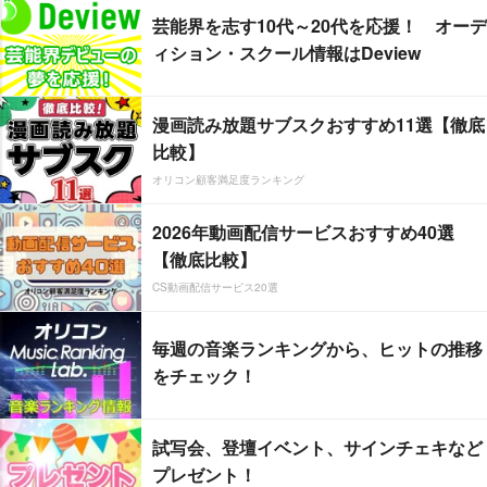
芸能界を志す10代～20代を応援！ オーデ
ィション・スクール情報はDeview
漫画読み放題サブスクおすすめ11選【徹底
比較】
オリコン顧客満足度ランキング
2026年動画配信サービスおすすめ40選
【徹底比較】
CS動画配信サービス20選
毎週の音楽ランキングから、ヒットの推移
をチェック！
試写会、登壇イベント、サインチェキなど
プレゼント！