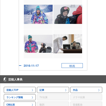
2016-11-17
映画
芸能人事典
芸能人TOP
記事
作品
ランキング情報
TV出演
ドラマ出演
CM出演
歌詞
音楽配信