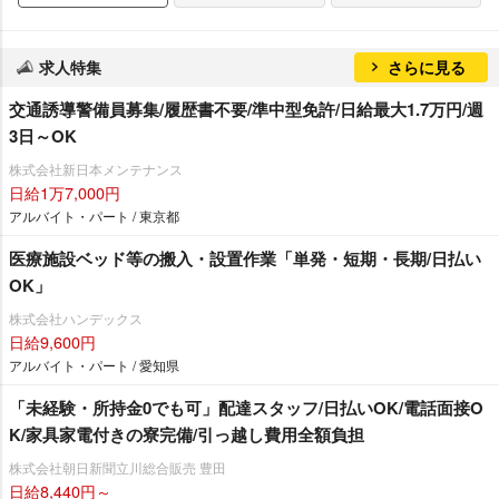
求人特集
さらに見る
交通誘導警備員募集/履歴書不要/準中型免許/日給最大1.7万円/週
3日～OK
株式会社新日本メンテナンス
日給1万7,000円
アルバイト・パート / 東京都
医療施設ベッド等の搬入・設置作業「単発・短期・長期/日払い
OK」
株式会社ハンデックス
日給9,600円
アルバイト・パート / 愛知県
「未経験・所持金0でも可」配達スタッフ/日払いOK/電話面接O
K/家具家電付きの寮完備/引っ越し費用全額負担
株式会社朝日新聞立川総合販売 豊田
日給8,440円～