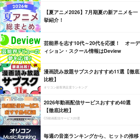
【夏アニメ2026】7月期夏の新アニメを一
挙紹介！
芸能界を志す10代～20代を応援！ オーデ
ィション・スクール情報はDeview
漫画読み放題サブスクおすすめ11選【徹底
比較】
オリコン顧客満足度ランキング
2026年動画配信サービスおすすめ40選
【徹底比較】
CS動画配信サービス20選
毎週の音楽ランキングから、ヒットの推移