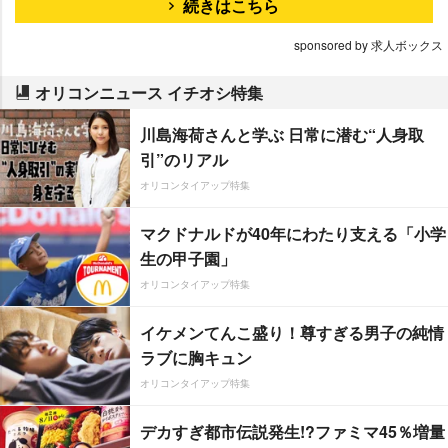
続きはこちら
sponsored by 求人ボックス
オリコンニュース イチオシ特集
川島海荷さんと学ぶ 日常に潜む“人身取
引”のリアル
オリコンタイアップ特集
マクドナルドが40年にわたり支える「小学
生の甲子園」
オリコンタイアップ特集
イケメンてんこ盛り！尊すぎる男子の純情
ラブに胸キュン
オリコンタイアップ特集
デカすぎ都市伝説発生!?ファミマ45％増量