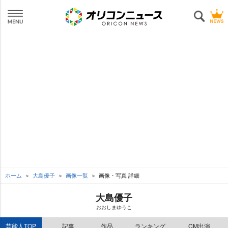
ホーム
大島優子
画像一覧
画像・写真 詳細
大島優子
おおしまゆうこ
芸能人TOP
記事
作品
ランキング
CM出演