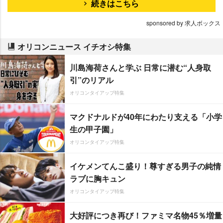
続きはこちら
sponsored by 求人ボックス
オリコンニュース イチオシ特集
川島海荷さんと学ぶ 日常に潜む“人身取
引”のリアル
オリコンタイアップ特集
マクドナルドが40年にわたり支える「小学
生の甲子園」
オリコンタイアップ特集
イケメンてんこ盛り！尊すぎる男子の純情
ラブに胸キュン
オリコンタイアップ特集
大好評につき再び！ファミマ名物45％増量