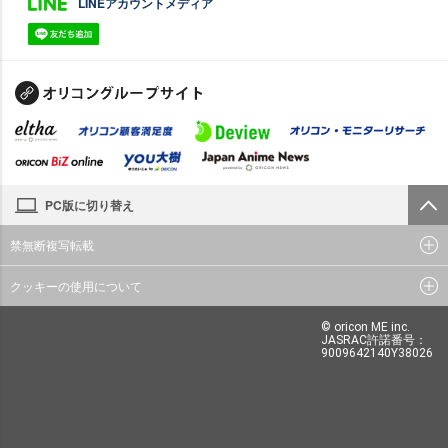
LINEアカウントメディア
PC版に切り替え
禁無断複写転載
クッキーの使用について
© oricon ME inc.
JASRAC許諾番号：
9009642140Y38026