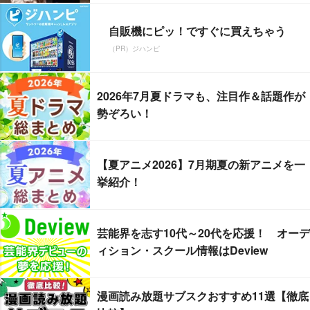
自販機にピッ！ですぐに買えちゃう
（PR）ジハンピ
2026年7月夏ドラマも、注目作＆話題作が
勢ぞろい！
【夏アニメ2026】7月期夏の新アニメを一
挙紹介！
芸能界を志す10代～20代を応援！ オーデ
ィション・スクール情報はDeview
漫画読み放題サブスクおすすめ11選【徹底