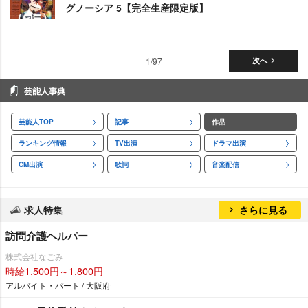
グノーシア 5【完全生産限定版】
1/97
次へ
芸能人事典
芸能人TOP
記事
作品
ランキング情報
TV出演
ドラマ出演
CM出演
歌詞
音楽配信
求人特集
さらに見る
訪問介護ヘルパー
株式会社なごみ
時給1,500円～1,800円
アルバイト・パート / 大阪府