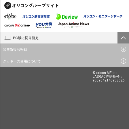
PC版に切り替え
禁無断複写転載
クッキーの使用について
© oricon ME inc.
JASRAC許諾番号：
9009642140Y38026