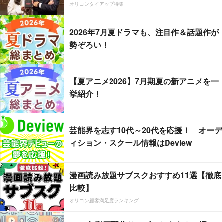
オリコンタイアップ特集
2026年7月夏ドラマも、注目作＆話題作が
勢ぞろい！
【夏アニメ2026】7月期夏の新アニメを一
挙紹介！
芸能界を志す10代～20代を応援！ オーデ
ィション・スクール情報はDeview
漫画読み放題サブスクおすすめ11選【徹底
比較】
オリコン顧客満足度ランキング