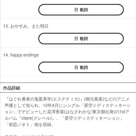
歌詞
13. おやすみ、また明日
歌詞
14. happy endings
歌詞
作品詳細
『はぐれ勇者の鬼畜美学(エステティカ)』(桐元葛葉)などのアニメ
声優として知られ、12年4月にシングル「星空☆ディスティネーシ
ョン」でデビューした花澤香菜(はなざわかな/東京都出身)の1stア
ルバム『claire(クレール)』。「星空☆ディスティネーション」
「初恋ノオト」他を収録。