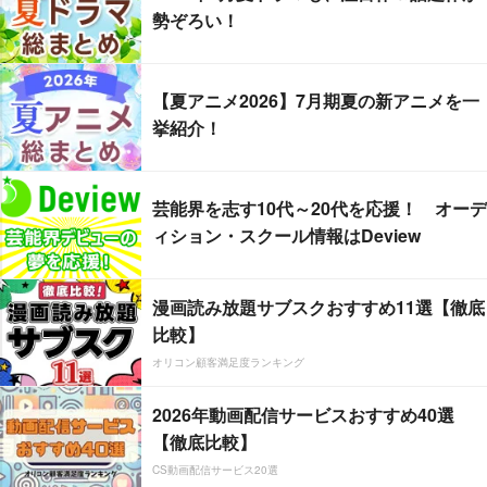
勢ぞろい！
【夏アニメ2026】7月期夏の新アニメを一
挙紹介！
芸能界を志す10代～20代を応援！ オーデ
ィション・スクール情報はDeview
漫画読み放題サブスクおすすめ11選【徹底
比較】
オリコン顧客満足度ランキング
2026年動画配信サービスおすすめ40選
【徹底比較】
CS動画配信サービス20選