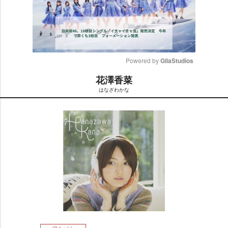
Powered by 
GliaStudios
花澤香菜
M
はなざわかな
u
t
e
アルバム