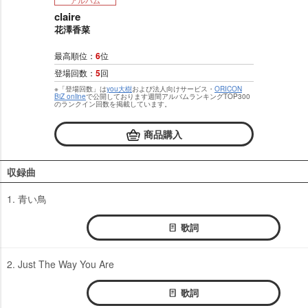
claire
花澤香菜
最高順位：
6
位
登場回数：
5
回
※「登場回数」は
you大樹
および法人向けサービス・
ORICON
BiZ online
で公開しております週間アルバムランキングTOP300
のランクイン回数を掲載しています。
商品購入
収録曲
1. 青い鳥
歌詞
2. Just The Way You Are
歌詞