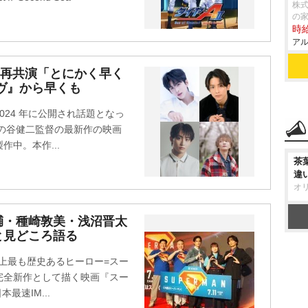
株式
の
時給
アル
も再共演「とにかく早く
ヴ』から早くも
24 年に公開され話題となっ
の谷健二監督の最新作の映画
作中。本作...
茶
違
オ
輔・種崎敦美・浅沼晋太
と見どころ語る
上最も歴史あるヒーロー=スー
完全新作として描く映画『スー
最速IM...