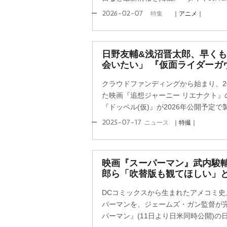
2026-02-07
特集
｜アニメ｜
日野友輔&浅沼晋太郎、早く
会いたい」 『仮面ライダーガ
クラウドファンディングから始まり、20
た映画『追想ジャーニー リエナクト』
『ドッペル(仮)』が2026年公開予定で製
2025-07-17
ニュース
｜特撮｜
映画『スーパーマン』武内駿
郎ら「吹替版も観てほしい」
DCコミックスから生まれたアメコミ史
パーマンを、ジェームズ・ガン監督が
パーマン』(11日より日米同時公開)の日本