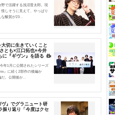
分野で活躍する浅沼晋太郎。現
、怪しそうに見えて、やっぱり
酸賀が23...
を大切に生きていくこと
さとも×江口拓也×今井
もに『ギヴン』を語る
、今年1月に公開されたシリーズ
mix』に続く2部作の後編か
。公開後か...
ガヴ』でグラニュート研
ラ振り返り「今度はクセ