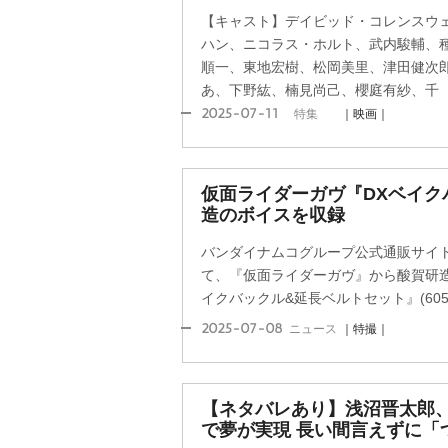
【キャスト】デイビッド・コレンスウ
ハン、ニコラス・ホルト、武内駿輔、
順一、東地宏樹、松岡美里、津田健次
あ、下野紘、楠見尚己、櫻庭有紗、千
2025-07-11
特集
｜映画｜
仮面ライダーガヴ『DXベイク
造のボイスを収録
バンダイナムコグループ公式通販サイ
て、『仮面ライダーガヴ』から酸賀研造
イクバックル&延長ベルトセット』(6050
2025-07-08
ニュース
｜特撮｜
【ネタバレあり】浅沼晋太郎
で夢が実現 長い間言えずに「