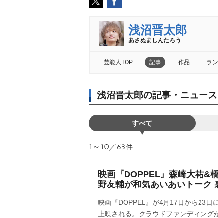
浅沼晋太郎
あさぬましんたろう
芸能人TOP
記事
作品
ラン
浅沼晋太郎の記事・ニュース
すべて
1～10／63
件
映画『DOPPEL』森崎大祐&
野友輔が和気あいあいトーク 
映画『DOPPEL』が4月17日から23
上映される。クラウドファンディングから