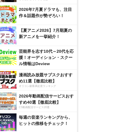
2026年7月夏ドラマも、注目
作＆話題作が勢ぞろい！
【夏アニメ2026】7月期夏の
新アニメを一挙紹介！
芸能界を志す10代～20代を応
援！オーディション・スクー
ル情報はDeview
漫画読み放題サブスクおすす
め11選【徹底比較】
オリコン顧客満足度ランキング
2026年動画配信サービスおす
すめ40選【徹底比較】
CS動画配信サービス20選
毎週の音楽ランキングから、
ヒットの推移をチェック！