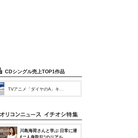
CDシングル売上TOP1作品
TVアニメ「ダイヤのA」キャラクターソングシリーズVol.5 倉持洋一 “GO MY WAY”
川島海荷さんと学ぶ 日常に潜
む“人身取引”のリアル