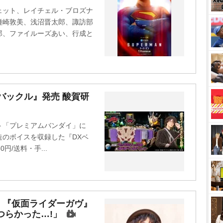
t
ェット、レイチェル・ブロズナ
e
種崎敦美、浅沼晋太郎、諏訪部
郎、ファイルーズあい、行成と
バックル』発売 酸賀研
ト「プレミアムバンダイ」に
のボイスを収録した『DXベ
円/送料・手...
、『仮面ライダーガヴ』
つらかった…!」