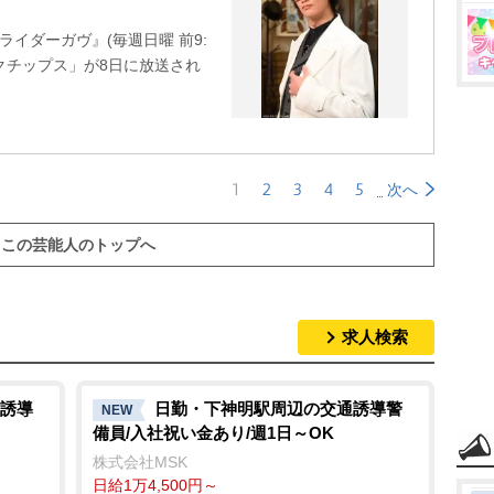
イダーガヴ』(毎週日曜 前9:
クチップス」が8日に放送され
1
2
3
4
5
次へ
この芸能人のトップへ
求人検索
誘導
日勤・下神明駅周辺の交通誘導警
NEW
備員/入社祝い金あり/週1日～OK
株式会社MSK
日給1万4,500円～