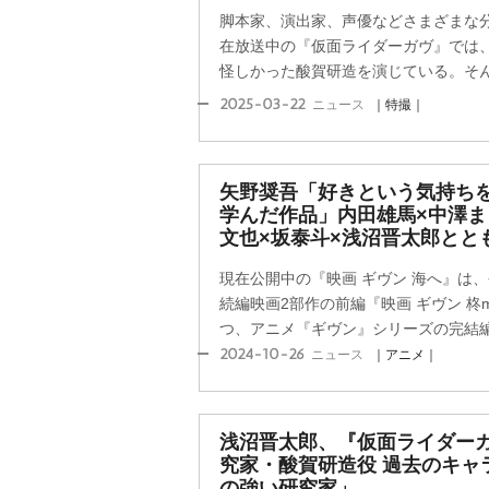
脚本家、演出家、声優などさまざまな
在放送中の『仮面ライダーガヴ』では
怪しかった酸賀研造を演じている。そんな
2025-03-22
ニュース
｜特撮｜
矢野奨吾「好きという気持ち
学んだ作品」内田雄馬×中澤ま
文也×坂泰斗×浅沼晋太郎とと
現在公開中の『映画 ギヴン 海へ』は
続編映画2部作の前編『映画 ギヴン 柊
つ、アニメ『ギヴン』シリーズの完結編だ
2024-10-26
ニュース
｜アニメ｜
浅沼晋太郎、『仮面ライダー
究家・酸賀研造役 過去のキャ
の強い研究家」