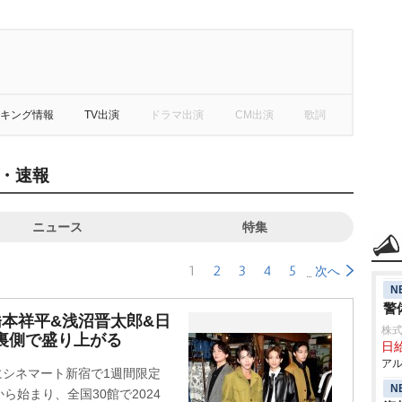
キング情報
TV出演
ドラマ出演
CM出演
歌詞
・速報
ニュース
特集
1
2
3
4
5
次へ
N
警
橋本祥平&浅沼晋太郎&日
株式
裏側で盛り上がる
日給
アル
日にシネマート新宿で1週間限定
N
始まり、全国30館で2024