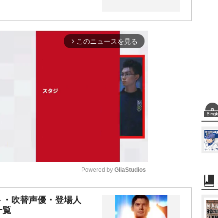
このニュースを見る
arrow_forward_ios
Powered by 
GliaStudios
M
ト・吹替声優・登場人
一覧
u