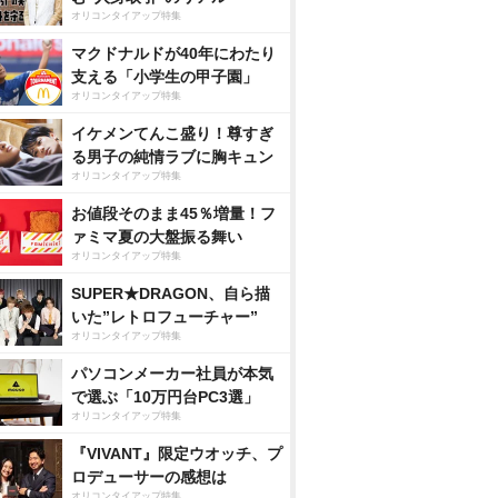
オリコンタイアップ特集
マクドナルドが40年にわたり
支える「小学生の甲子園」
オリコンタイアップ特集
イケメンてんこ盛り！尊すぎ
る男子の純情ラブに胸キュン
オリコンタイアップ特集
お値段そのまま45％増量！フ
ァミマ夏の大盤振る舞い
オリコンタイアップ特集
SUPER★DRAGON、自ら描
いた”レトロフューチャー”
オリコンタイアップ特集
パソコンメーカー社員が本気
で選ぶ「10万円台PC3選」
オリコンタイアップ特集
『VIVANT』限定ウオッチ、プ
ロデューサーの感想は
オリコンタイアップ特集