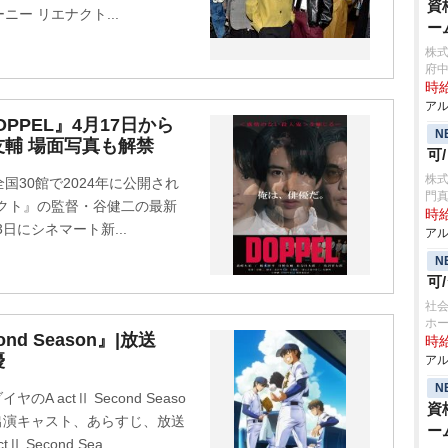
資
ー リエナクト...
ー
株
府
時給
アル
PPEL』4月17日から
N
友輔 場面写真も解禁
可
株式
30館で2024年に公開され
門
クト』の監督・谷健二の最新
時給
3日にシネマート新...
アル
N
可
社会
ホ
nd Season』|放送
時給
優
アル
N
A actⅡ Second Seaso
資
。出演キャスト、あらすじ、放送
ー
Second Sea