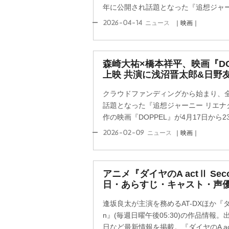
年に公開され話題となった『追想ジャーニ
2026-04-14
ニュース
｜映画｜
森崎大祐×橋本祥平、映画『DO
上映 共演に浅沼晋太郎&日野
クラウドファンディングから始まり、全国
話題となった『追想ジャーニー リエナ
作の映画『DOPPEL』が4月17日から2
2026-02-09
ニュース
｜映画｜
アニメ『ダイヤのA actⅡ Seco
日・あらすじ・キャスト・声
逢坂良太が主演を務めるAT-DXほか『ダイヤの
n』(毎週日曜午後05:30)の作品情報
日など最新情報を掲載。『ダイヤのA actⅡ 