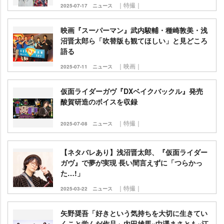
｜特撮｜
2025-07-17
ニュース
映画『スーパーマン』武内駿輔・種崎敦美・浅
沼晋太郎ら「吹替版も観てほしい」と見どころ
語る
｜映画｜
2025-07-11
ニュース
仮面ライダーガヴ『DXベイクバックル』発売
酸賀研造のボイスを収録
｜特撮｜
2025-07-08
ニュース
【ネタバレあり】浅沼晋太郎、『仮面ライダー
ガヴ』で夢が実現 長い間言えずに「つらかっ
た…!」
｜特撮｜
2025-03-22
ニュース
矢野奨吾「好きという気持ちを大切に生きてい
くこと学んだ作品」内田雄馬×中澤まさとも×江