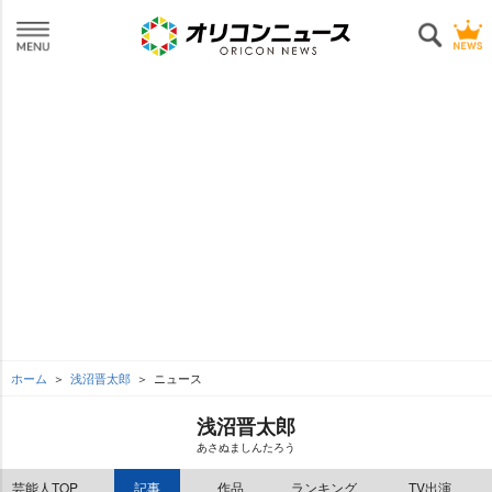
ホーム
浅沼晋太郎
ニュース
浅沼晋太郎
あさぬましんたろう
芸能人TOP
記事
作品
ランキング
TV出演