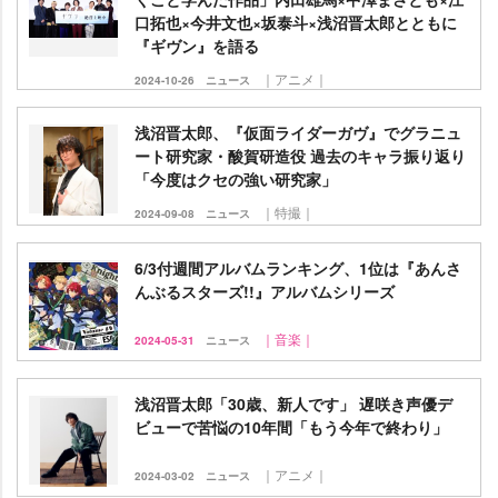
口拓也×今井文也×坂泰斗×浅沼晋太郎とともに
『ギヴン』を語る
｜アニメ｜
2024-10-26
ニュース
浅沼晋太郎、『仮面ライダーガヴ』でグラニュ
ート研究家・酸賀研造役 過去のキャラ振り返り
「今度はクセの強い研究家」
｜特撮｜
2024-09-08
ニュース
6/3付週間アルバムランキング、1位は『あんさ
んぶるスターズ!!』アルバムシリーズ
｜音楽｜
2024-05-31
ニュース
浅沼晋太郎「30歳、新人です」 遅咲き声優デ
ビューで苦悩の10年間「もう今年で終わり」
｜アニメ｜
2024-03-02
ニュース