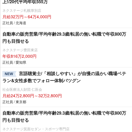
上!/20代平均年収555万
ネクステージ札幌厚別店
月給32万円～64万4,000円
正社員 / 北海道
自動車の販売営業/平均年齢29.3歳/転居の無い転職で年収800万
円も目指せる
ネクステージ豊田東店
年収816万2,000円
正社員 / 愛知県
言語聴覚士/「相談しやすい」が自慢の温かい職場ベテ
NEW
ラン&女性多数でフォロー体制バツグン
社会医療法人財団 仁医会
月給24万2,800円～32万2,800円
正社員 / 東京都
自動車の販売営業/平均年齢29.3歳/転居の無い転職で年収800万
円も目指せる
ネクステージ箕面セダン・スポーツ専門店