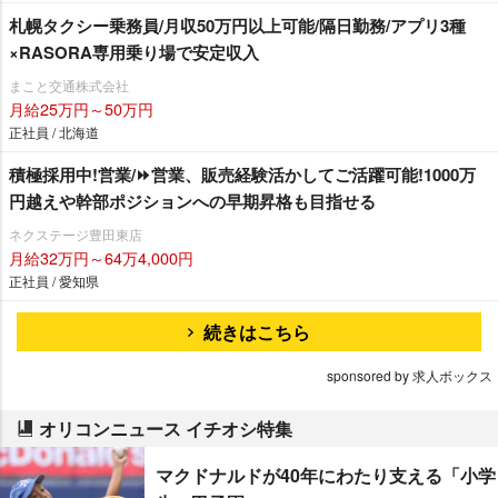
札幌タクシー乗務員/月収50万円以上可能/隔日勤務/アプリ3種
×RASORA専用乗り場で安定収入
まこと交通株式会社
月給25万円～50万円
正社員 / 北海道
積極採用中!営業/⏩️営業、販売経験活かしてご活躍可能!1000万
円越えや幹部ポジションへの早期昇格も目指せる
ネクステージ豊田東店
月給32万円～64万4,000円
正社員 / 愛知県
続きはこちら
sponsored by 求人ボックス
オリコンニュース イチオシ特集
マクドナルドが40年にわたり支える「小学