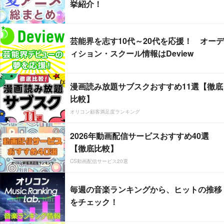
挙紹介！
芸能界を志す10代～20代を応援！ オーデ
ィション・スクール情報はDeview
漫画読み放題サブスクおすすめ11選【徹底
比較】
オリコン顧客満足度ランキング
2026年動画配信サービスおすすめ40選
【徹底比較】
CS動画配信サービス20選
毎週の音楽ランキングから、ヒットの推移
をチェック！