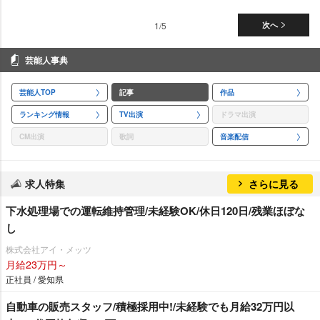
1/5
次へ
芸能人事典
芸能人TOP
記事
作品
ランキング情報
TV出演
ドラマ出演
CM出演
歌詞
音楽配信
求人特集
さらに見る
下水処理場での運転維持管理/未経験OK/休日120日/残業ほぼな
し
株式会社アイ・メッツ
月給23万円～
正社員 / 愛知県
自動車の販売スタッフ/積極採用中!/未経験でも月給32万円以