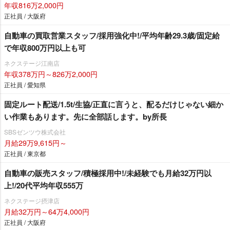
年収816万2,000円
正社員 / 大阪府
自動車の買取営業スタッフ/採用強化中!/平均年齢29.3歳/固定給
で年収800万円以上も可
ネクステージ江南店
年収378万円～826万2,000円
正社員 / 愛知県
固定ルート配送/1.5t/生協/正直に言うと、配るだけじゃない細か
い作業もあります。先に全部話します。by所長
SBSゼンツウ株式会社
月給29万9,615円～
正社員 / 東京都
自動車の販売スタッフ/積極採用中!/未経験でも月給32万円以
上!/20代平均年収555万
ネクステージ摂津店
月給32万円～64万4,000円
正社員 / 大阪府