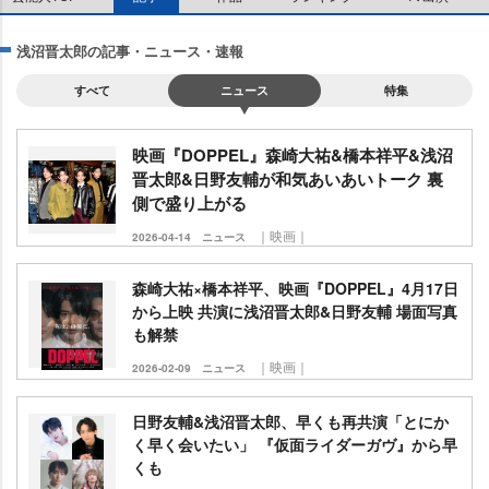
浅沼晋太郎の記事・ニュース・速報
すべて
ニュース
特集
映画『DOPPEL』森崎大祐&橋本祥平&浅沼
晋太郎&日野友輔が和気あいあいトーク 裏
側で盛り上がる
｜映画｜
2026-04-14
ニュース
森崎大祐×橋本祥平、映画『DOPPEL』4月17日
から上映 共演に浅沼晋太郎&日野友輔 場面写真
も解禁
｜映画｜
2026-02-09
ニュース
日野友輔&浅沼晋太郎、早くも再共演「とにか
く早く会いたい」 『仮面ライダーガヴ』から早
くも