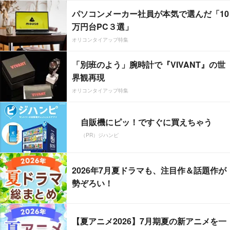
パソコンメーカー社員が本気で選んだ「10
万円台PC３選」
オリコンタイアップ特集
「別班のよう」腕時計で『VIVANT』の世
界観再現
オリコンタイアップ特集
自販機にピッ！ですぐに買えちゃう
（PR）ジハンピ
2026年7月夏ドラマも、注目作＆話題作が
勢ぞろい！
【夏アニメ2026】7月期夏の新アニメを一