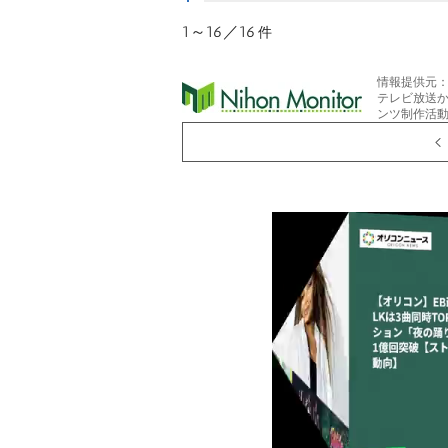
1～16／16
件
情報提供元
テレビ放送
ンツ制作活