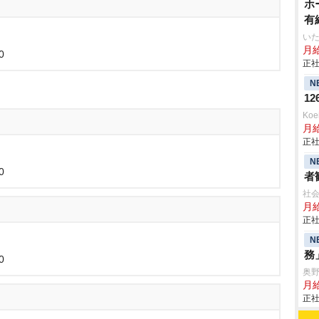
ホ
有
いた
月給
0
正社
N
1
Ko
月
正社
N
0
者
社
月給
正社
N
務
0
奥
月給
正社