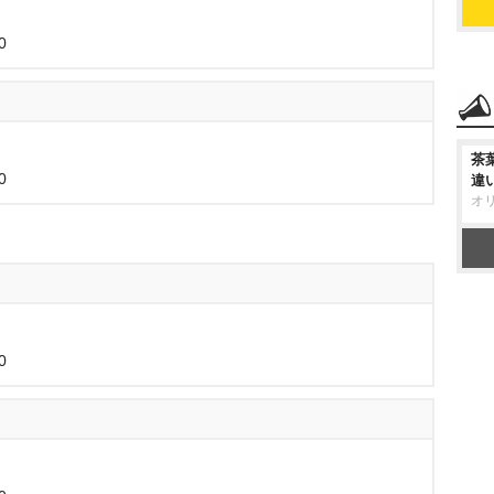
0
茶
0
違
オ
0