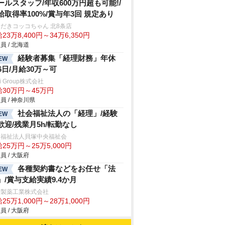
ールスタッフ/年収600万円超も可能!/
給取得率100%/賞与年3回 規定あり
だきコッコちゃん 北8条店
23万8,400円～34万6,350円
員 / 北海道
経験者募集「経理財務」年休
EW
26日/月給30万～可
ei Group株式会社
給30万円～45万円
員 / 神奈川県
社会福祉法人の「経理」/経験
EW
歓迎/残業月5h/転勤なし
会福祉法人貝塚中央福祉会
25万円～25万5,000円
員 / 大阪府
各種契約書などをお任せ「法
EW
」/賞与支給実績9.4か月
野製薬工業株式会社
25万1,000円～28万1,000円
員 / 大阪府