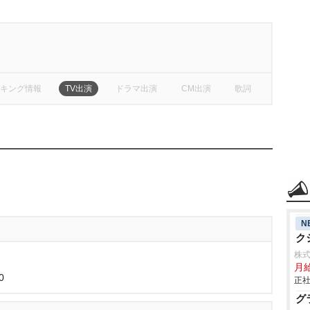
キング情報
TV出演
ドラマ出演
CM出演
歌詞
N
ク
株
月給
0
正社
グ