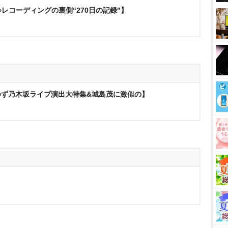
∞レコーディングの裏側“270日の記録"】
zゆず乃木坂ライブ演出大特集&城島茂に激似の】