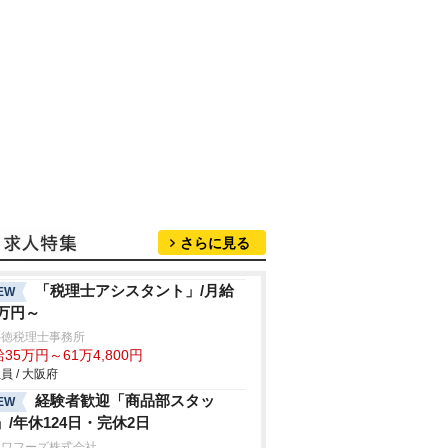
さらに見る
「税理士アシスタント」/月給
EW
5万円～
井徳税理士事務所
35万円～61万4,800円
員 / 大阪府
経験者歓迎「商品部スタッ
EW
」/年休124日・完休2日
ンワフーズ株式会社