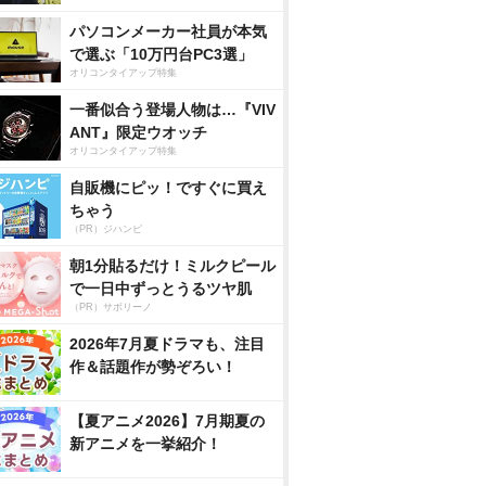
パソコンメーカー社員が本気
で選ぶ「10万円台PC3選」
オリコンタイアップ特集
一番似合う登場人物は…『VIV
ANT』限定ウオッチ
オリコンタイアップ特集
自販機にピッ！ですぐに買え
ちゃう
（PR）ジハンピ
朝1分貼るだけ！ミルクピール
で一日中ずっとうるツヤ肌
（PR）サボリーノ
2026年7月夏ドラマも、注目
作＆話題作が勢ぞろい！
【夏アニメ2026】7月期夏の
新アニメを一挙紹介！