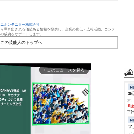
：
ニホンモニター株式会社
から導き出される価値ある情報を提供し、企業の宣伝・広報活動、コンテ
動の成功をサポートします。
この芸能人のトップへ
このニュースを見る
arrow_forward_ios
N
3
石
月給
正社
N
フ
ハ