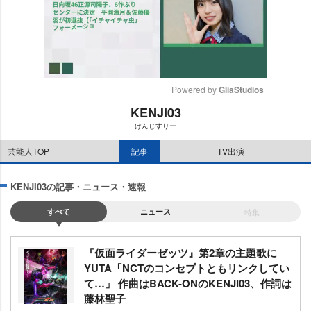
Powered by 
GliaStudios
KENJI03
M
けんじすりー
u
t
芸能人TOP
記事
TV出演
e
KENJI03の記事・ニュース・速報
すべて
ニュース
特集
『仮面ライダーゼッツ』第2章の主題歌に
YUTA「NCTのコンセプトともリンクしてい
て…」 作曲はBACK-ONのKENJI03、作詞は
藤林聖子