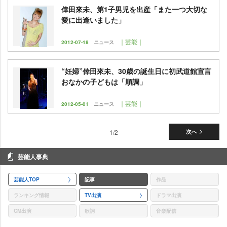
倖田來未、第1子男児を出産「また一つ大切な
愛に出逢いました」
｜芸能｜
2012-07-18
ニュース
“妊婦”倖田來未、30歳の誕生日に初武道館宣言
おなかの子どもは「順調」
｜芸能｜
2012-05-01
ニュース
1/2
次へ
芸能人事典
芸能人TOP
記事
作品
ランキング情報
TV出演
ドラマ出演
CM出演
歌詞
音楽配信