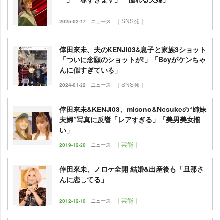
｜SNS発｜
2025-02-17
ニュース
倖田來未、夫のKENJI03&息子と家族3ショット
「ついに念願のショットが!」「Boyがケンちゃ
んに似すぎている」
｜SNS発｜
2024-01-22
ニュース
倖田來未&KENJI03、misono&Nosukeの“姉妹
夫婦”写真に反響「レアすぎる」「美男美女揃
い」
｜芸能｜
2019-12-20
ニュース
倖田來未、ノロケ全開 結婚&出産後も「旦那さ
んに恋してる」
｜芸能｜
2012-12-10
ニュース