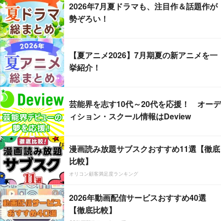
2026年7月夏ドラマも、注目作＆話題作が
勢ぞろい！
【夏アニメ2026】7月期夏の新アニメを一
挙紹介！
芸能界を志す10代～20代を応援！ オーデ
ィション・スクール情報はDeview
漫画読み放題サブスクおすすめ11選【徹底
比較】
オリコン顧客満足度ランキング
2026年動画配信サービスおすすめ40選
【徹底比較】