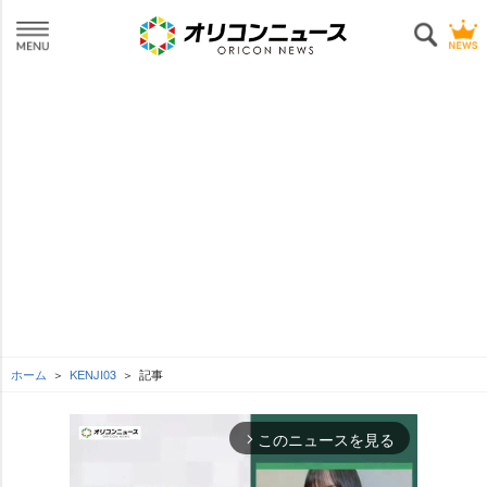
ホーム
KENJI03
記事
このニュースを見る
arrow_forward_ios