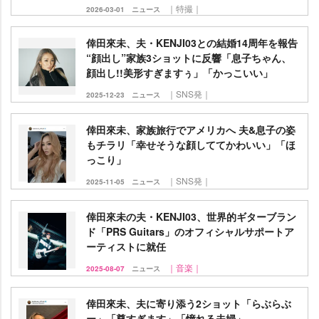
｜特撮｜
2026-03-01
ニュース
倖田來未、夫・KENJI03との結婚14周年を報告
“顔出し”家族3ショットに反響「息子ちゃん、
顔出し!!美形すぎますぅ」「かっこいい」
｜SNS発｜
2025-12-23
ニュース
倖田來未、家族旅行でアメリカへ 夫&息子の姿
もチラリ「幸せそうな顔しててかわいい」「ほ
っこり」
｜SNS発｜
2025-11-05
ニュース
倖田來未の夫・KENJI03、世界的ギターブラン
ド「PRS Guitars」のオフィシャルサポートア
ーティストに就任
｜音楽｜
2025-08-07
ニュース
倖田來未、夫に寄り添う2ショット「らぶらぶ
ー」「尊すぎます」「憧れる夫婦」