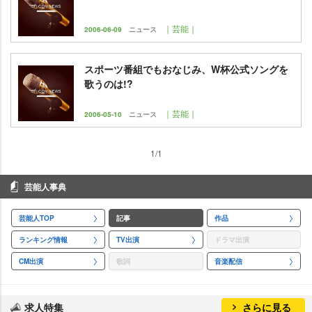
｜芸能｜
2006-06-09
ニュース
スポーツ番組でもおなじみ、W杯公式ソングを
歌うのは!?
｜芸能｜
2006-05-10
ニュース
1/1
芸能人事典
芸能人TOP
記事
作品
ランキング情報
TV出演
ドラマ出演
CM出演
歌詞
音楽配信
求人特集
さらに見る