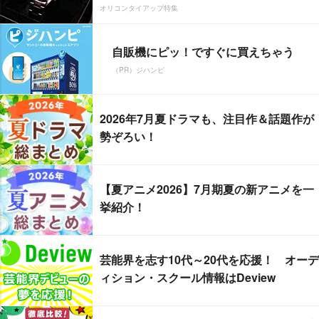
オリコンタイアップ特集
自販機にピッ！ですぐに買えちゃう
（PR）ジハンピ
2026年7月夏ドラマも、注目作＆話題作が
勢ぞろい！
【夏アニメ2026】7月期夏の新アニメを一
挙紹介！
芸能界を志す10代～20代を応援！ オーデ
ィション・スクール情報はDeview