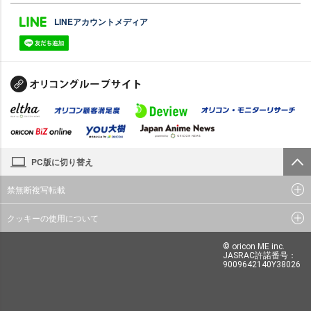
LINEアカウントメディア
PC版に切り替え
禁無断複写転載
クッキーの使用について
© oricon ME inc.
JASRAC許諾番号：
9009642140Y38026