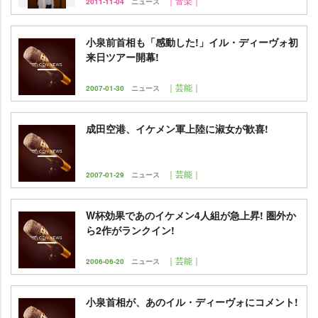
｜音楽｜
2011-11-04
ニュース
小泉前首相も「感動した!」イル・ディーヴォ初
来日ツアー開幕!
｜芸能｜
2007-01-30
ニュース
成田空港、イケメン軍上陸に淑女が歓喜!
｜芸能｜
2007-01-29
ニュース
W杯効果であのイケメン4人組が急上昇! 圏外か
ら2作がランクイン!
｜芸能｜
2006-06-20
ニュース
小泉首相が、あのイル・ディーヴォにコメント!