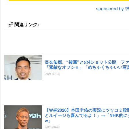
sponsored b
関連リンク+
長友佑都、“後輩”との4ショット公開 フ
「素敵なオフショ」「めちゃくちゃいい写
2026-07-22
【W杯2026】本田圭佑の実況にツッコミ殺
とルイージも喜んでるよ！」→「NHK的に
w」
2026-06-26