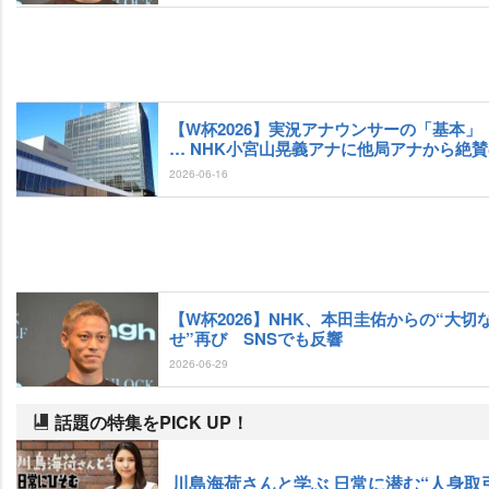
【W杯2026】実況アナウンサーの「基本」
… NHK小宮山晃義アナに他局アナから絶
2026-06-16
【W杯2026】NHK、本田圭佑からの“大切
せ”再び SNSでも反響
2026-06-29
話題の特集をPICK UP！
川島海荷さんと学ぶ 日常に潜む“人身取