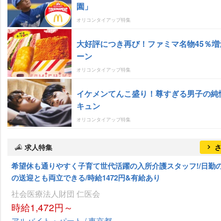
園」
オリコンタイアップ特集
大好評につき再び！ファミマ名物45％増
ーン
オリコンタイアップ特集
イケメンてんこ盛り！尊すぎる男子の純
キュン
オリコンタイアップ特集
求人特集
希望休も通りやすく子育て世代活躍の入所介護スタッフ!/日勤
の送迎とも両立できる/時給1472円&有給あり
社会医療法人財団 仁医会
時給1,472円～
アルバイト・パート / 東京都