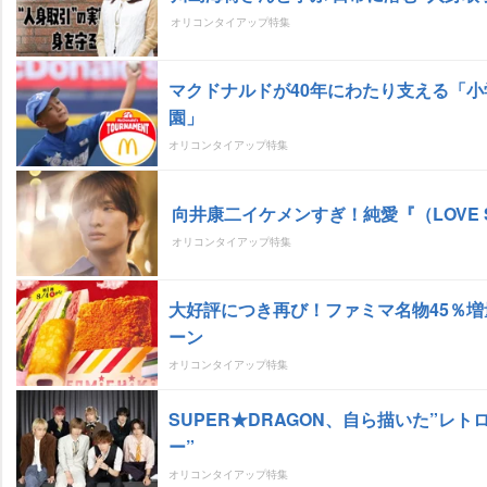
オリコンタイアップ特集
マクドナルドが40年にわたり支える「小
園」
オリコンタイアップ特集
向井康二イケメンすぎ！純愛『（LOVE 
オリコンタイアップ特集
大好評につき再び！ファミマ名物45％増
ーン
オリコンタイアップ特集
SUPER★DRAGON、自ら描いた”レト
ー”
オリコンタイアップ特集