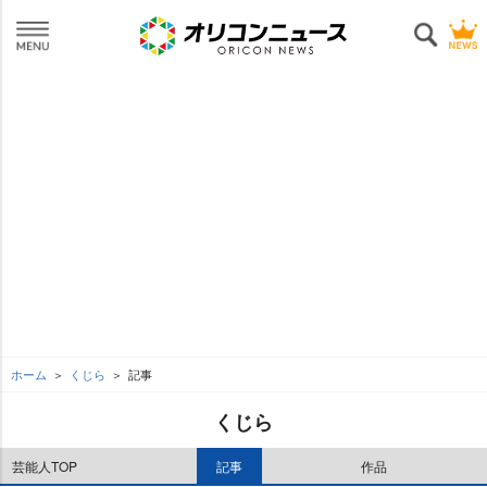
ホーム
くじら
記事
くじら
芸能人TOP
記事
作品