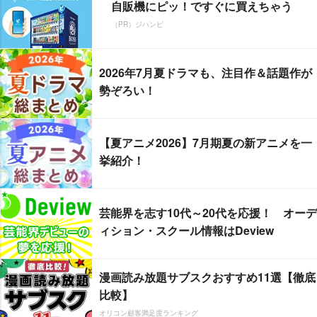
自販機にピッ！ですぐに買えちゃう
（PR）ジハンピ
2026年7月夏ドラマも、注目作＆話題作が
勢ぞろい！
【夏アニメ2026】7月期夏の新アニメを一
挙紹介！
芸能界を志す10代～20代を応援！ オーデ
ィション・スクール情報はDeview
漫画読み放題サブスクおすすめ11選【徹底
比較】
オリコン顧客満足度ランキング