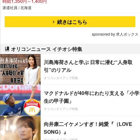
時給1,350円～1,400円
派遣社員 / 北海道
続きはこちら
sponsored by 求人ボックス
オリコンニュース イチオシ特集
川島海荷さんと学ぶ 日常に潜む“人身取
引”のリアル
オリコンタイアップ特集
マクドナルドが40年にわたり支える「小学
生の甲子園」
オリコンタイアップ特集
向井康二イケメンすぎ！純愛『（LOVE
SONG）』
オリコンタイアップ特集