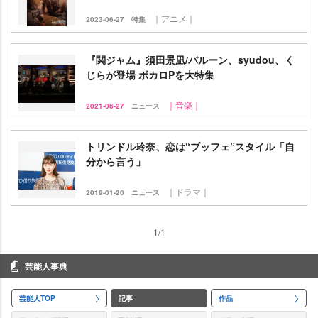
｜アニメ｜
2023-06-27
特集
『関ジャム』須田景凪/バルーン、syudou、く
じらが登場 ボカロPを大特集
｜音楽｜
2021-06-27
ニュース
トリンドル玲奈、恋は“ブッフェ”スタイル「自
分から言う」
｜ドラマ｜
2019-01-20
ニュース
1/1
芸能人事典
芸能人TOP
記事
作品