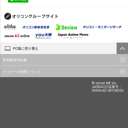
PC版に切り替え
禁無断複写転載
クッキーの使用について
© oricon ME inc.
JASRAC許諾番号：
9009642140Y38026