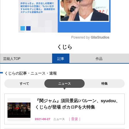
Powered by 
GliaStudios
くじら
M
u
芸能人TOP
記事
作品
t
e
くじらの記事・ニュース・速報
すべて
ニュース
特集
『関ジャム』須田景凪/バルーン、syudou、
くじらが登場 ボカロPを大特集
｜音楽｜
2021-06-27
ニュース