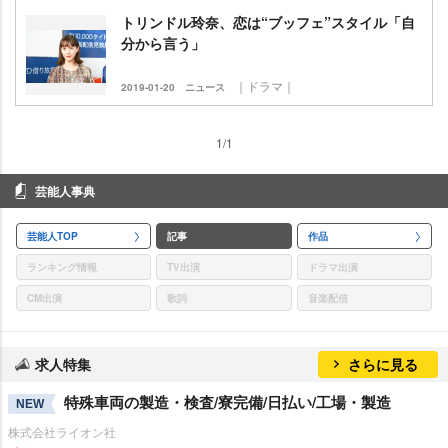
トリンドル玲奈、恋は“ブッフェ”スタイル「自
分から言う」
｜ドラマ｜
2019-01-20
ニュース
1/1
芸能人事典
芸能人TOP
記事
作品
ランキング情報
TV出演
ドラマ出演
CM出演
歌詞
音楽配信
求人特集
さらに見る
特殊車両の製造・検査/寮完備/日払い/工場・製造
NEW
株式会社ライオン社