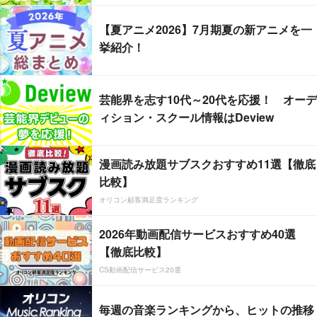
【夏アニメ2026】7月期夏の新アニメを一
挙紹介！
芸能界を志す10代～20代を応援！ オーデ
ィション・スクール情報はDeview
漫画読み放題サブスクおすすめ11選【徹底
比較】
オリコン顧客満足度ランキング
2026年動画配信サービスおすすめ40選
【徹底比較】
CS動画配信サービス20選
毎週の音楽ランキングから、ヒットの推移