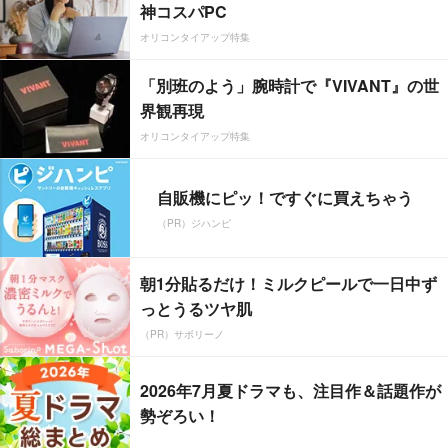
神コスパPC
オリコンタイアップ特集
「別班のよう」腕時計で『VIVANT』の世
界観再現
オリコンタイアップ特集
自販機にピッ！ですぐに買えちゃう
（PR）ジハンピ
朝1分貼るだけ！ミルクピールで一日中ず
っとうるツヤ肌
（PR）サボリーノ
2026年7月夏ドラマも、注目作＆話題作が
勢ぞろい！