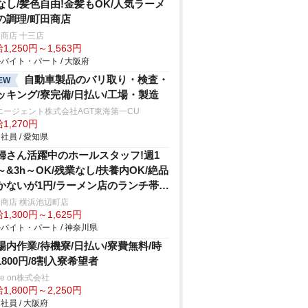
なし/髪色自由!金髪もOK/人気ラーメ
の調理/町田商店
商店 十三店
1,250円～1,563円
バイト・パート / 大阪府
自動車製品のバリ取り・検査・
EW
ッキング/寮完備/日払い/工場・製造
エージェント株式会社AGT東海第一CU
1,270円
社員 / 愛知県
婦さん活躍中のホールスタッフ!週1
～&3h～OK/残業なし/扶養内OK/絶品
かないが1円/ラーメン店のランチ帯ホ
/147
商店 横浜池辺町店
1,300円～1,625円
バイト・パート / 神奈川県
場内作業/待機寮/日払い/寮費無料/時
1800円/8割入寮希望者
ve on株式会社
1,800円～2,250円
社員 / 大阪府