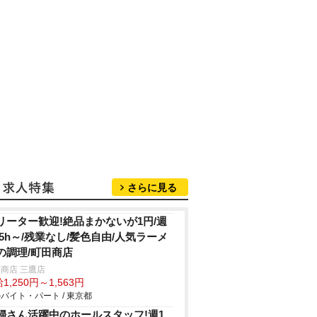
さらに見る
リーター歓迎!絶品まかないが1円/週
&5h～/残業なし/髪色自由/人気ラーメ
の調理/町田商店
商店 三鷹店
1,250円～1,563円
バイト・パート / 東京都
婦さん活躍中のホールスタッフ!週1