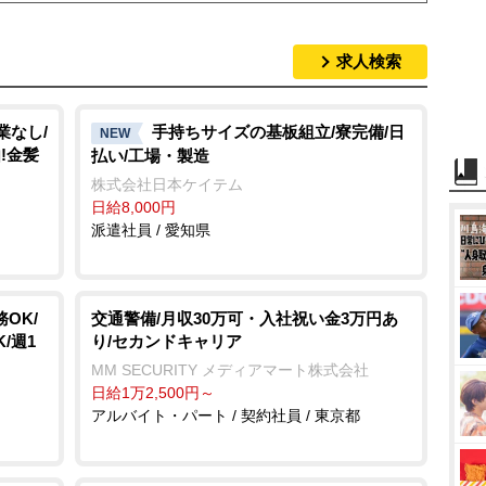
求人検索
業なし/
手持ちサイズの基板組立/寮完備/日
NEW
!金髪
払い/工場・製造
株式会社日本ケイテム
日給8,000円
派遣社員 / 愛知県
OK/
交通警備/月収30万可・入社祝い金3万円あ
/週1
り/セカンドキャリア
MM SECURITY メディアマート株式会社
日給1万2,500円～
アルバイト・パート / 契約社員 / 東京都