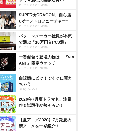
ァミマ夏の大盤振る舞い
オリコンタイアップ特集
SUPER★DRAGON、自ら描
いた”レトロフューチャー”
オリコンタイアップ特集
パソコンメーカー社員が本気
で選ぶ「10万円台PC3選」
オリコンタイアップ特集
一番似合う登場人物は…『VIV
ANT』限定ウオッチ
オリコンタイアップ特集
自販機にピッ！ですぐに買え
ちゃう
（PR）ジハンピ
2026年7月夏ドラマも、注目
作＆話題作が勢ぞろい！
【夏アニメ2026】7月期夏の
新アニメを一挙紹介！