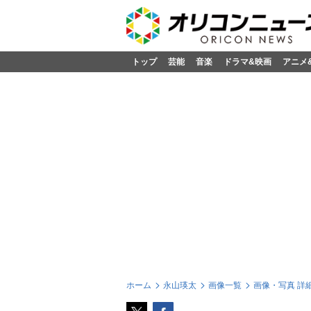
トップ
芸能
音楽
ドラマ&映画
アニメ
ホーム
永山瑛太
画像一覧
画像・写真 詳