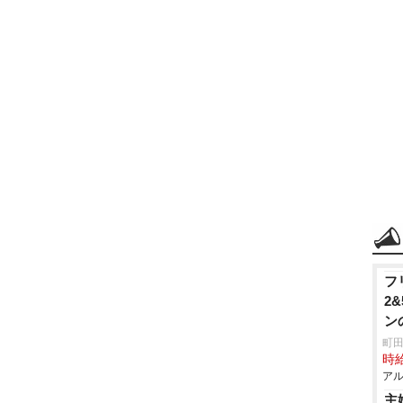
フ
2
ン
町田
時給
アル
主