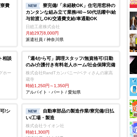
/寮費
寮完備/「未経験OK」住宅用窓枠の
NEW
カンタンな組み立て業務/40～50代活躍中/給
与前渡しOK/交通費支給/車通勤OK
日総工産株式会社
月給29万8,000円
派遣社員 / 神奈川県
ト相談
「週4から可」調理スタッフ/無資格可/日勤
のみ/介護付き有料老人ホーム/社会保障完備
グホー
株式会社RandTカンパニー/ベティさんの家高
蔵寺
時給1,250円～1,350円
アルバイト・パート / 愛知県
可/シ
自動車部品の製造作業/寮完備/日払
NEW
い/工場・製造
株式会社ライオン社
時給1,300円