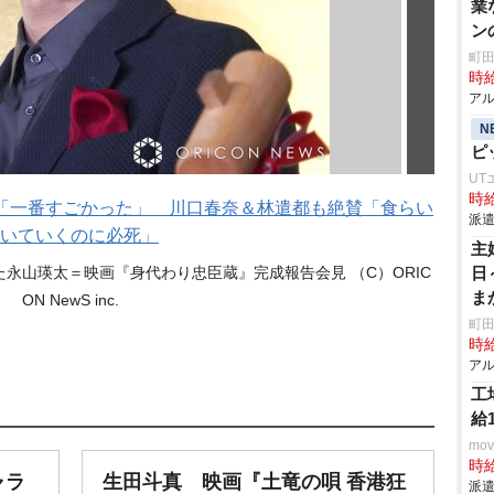
業
ン
町田
時給
アル
N
ピ
UT
時給
ロ「一番すごかった」 川口春奈＆林遣都も絶賛「食らい
派遣
いていくのに必死」
主
永山瑛太＝映画『身代わり忠臣蔵』完成報告会見 （C）ORIC
日
ま
ON NewS inc.
ール
町田
時給
アル
工
給
mo
時給
ャラ
生田斗真 映画『土竜の唄 香港狂
派遣