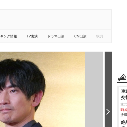
キング情報
TV出演
ドラマ出演
CM出演
歌詞
車
交
株
時給
派遣
絶