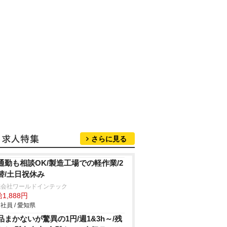
さらに見る
通勤も相談OK/製造工場での軽作業/2
替/土日祝休み
式会社ワールドインテック
1,888円
社員 / 愛知県
品まかないが驚異の1円/週1&3h～/残