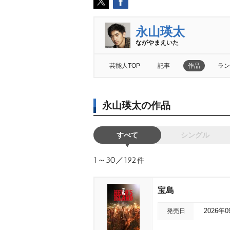
永山瑛太
ながやまえいた
芸能人TOP
記事
作品
ラン
永山瑛太の作品
すべて
シングル
1～30／192
件
宝島
発売日
2026年