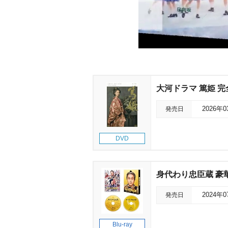
大河ドラマ 篤姫 完全
発売日
2026年
DVD
身代わり忠臣蔵 豪華版
発売日
2024年
Blu-ray