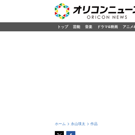
トップ
芸能
音楽
ドラマ&映画
アニメ
ホーム
永山瑛太
作品