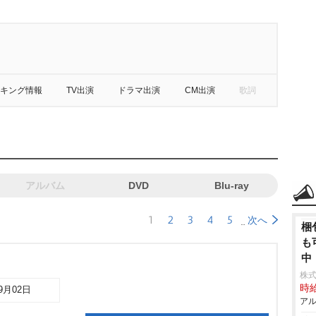
キング情報
TV出演
ドラマ出演
CM出演
歌詞
アルバム
DVD
Blu-ray
1
2
3
4
5
次へ
梱
も
中
株
時給
09月02日
アル