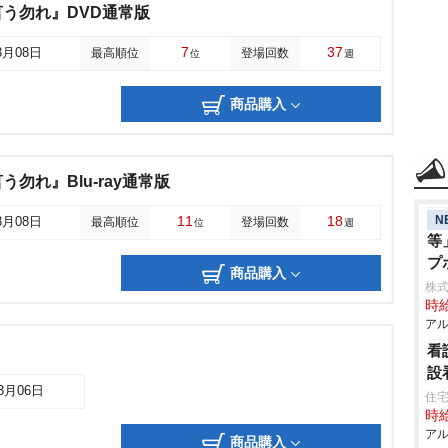
う勿れ』DVD通常版
7
37
3月08日
最高順位
登場回数
位
週
商品購入
勿れ』Blu-ray通常版
N
11
18
3月08日
最高順位
登場回数
位
週
等
プ
商品購入
株式
時給
アル
看
設
03月06日
住宅
時給
アル
商品購入