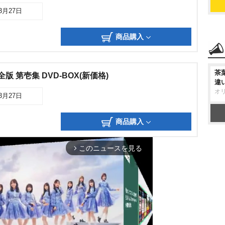
03月27日
商品購入
茶
版 第壱集 DVD-BOX(新価格)
違
オ
03月27日
商品購入
このニュースを見る
arrow_forward_ios