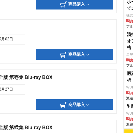
ホ
商品購入
で
株
時給
アル
清
09月02日
オ
格
商品購入
星
時給
アル
医
 第壱集 Blu-ray BOX
析
WD
03月27日
時給
派遣
商品購入
乳
WD
時給
派遣
 第弐集 Blu-ray BOX