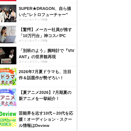
SUPER★DRAGON、自ら描
いた”レトロフューチャー”
オリコンタイアップ特集
【驚愕】メーカー社員が推す
「10万円台」神コスパPC
オリコンタイアップ特集
「別班のよう」腕時計で『VIV
ANT』の世界観再現
オリコンタイアップ特集
2026年7月夏ドラマも、注目
作＆話題作が勢ぞろい！
【夏アニメ2026】7月期夏の
新アニメを一挙紹介！
芸能界を志す10代～20代を応
援！オーディション・スクー
ル情報はDeview