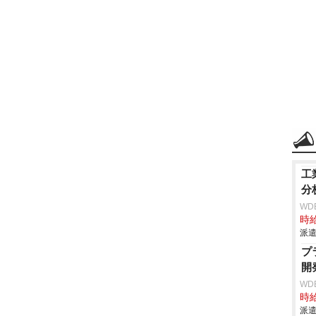
工
分
WD
時給
派遣
プ
開
WD
時給
派遣