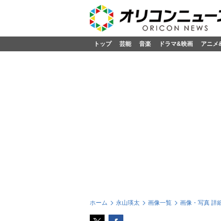
トップ
芸能
音楽
ドラマ&映画
アニメ
ホーム
永山瑛太
画像一覧
画像・写真 詳