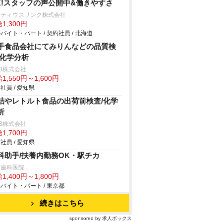
K!スタッフの声公開中&働きやすさ
ルティウスリンク株式会社
1,300円
バイト・パート / 契約社員 / 北海道
手食品会社にてみりんなどの品質検
/化学分析
B株式会社
1,550円～1,600円
社員 / 愛知県
詰やレトルト食品の出荷前検査/化学
析
B株式会社
1,700円
社員 / 愛知県
科助手/扶養内勤務OK・駅チカ
荻歯科医院
1,400円～1,800円
バイト・パート / 東京都
続きはこちら
sponsored by 求人ボックス