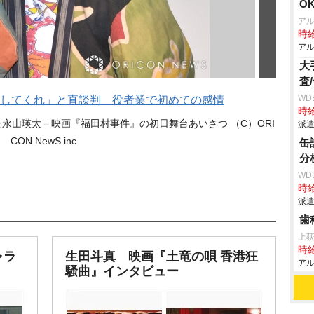
O
ア
時給
アル
大
査
WD
してくれ」と直談判 役者業で初めての感情
時給
永山瑛太＝映画『福田村事件』の初日舞台あいさつ （C）ORI
派遣
CON NewS inc.
缶
分
WD
時給
派遣
歯
上
時給
ャラ
生田斗真 映画『土竜の唄 香港狂
アル
騒曲』インタビュー