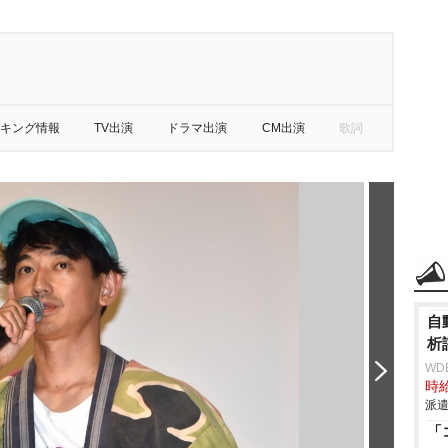
キング情報
TV出演
ドラマ出演
CM出演
歌詞
自
析
WD
時給
派遣
「