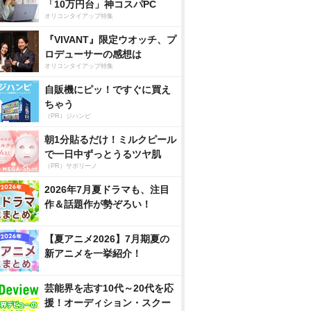
「10万円台」神コスパPC
オリコンタイアップ特集
『VIVANT』限定ウオッチ、プ
ロデューサーの感想は
オリコンタイアップ特集
自販機にピッ！ですぐに買え
ちゃう
（PR）ジハンピ
朝1分貼るだけ！ミルクピール
で一日中ずっとうるツヤ肌
（PR）サボリーノ
2026年7月夏ドラマも、注目
作＆話題作が勢ぞろい！
【夏アニメ2026】7月期夏の
新アニメを一挙紹介！
芸能界を志す10代～20代を応
援！オーディション・スクー