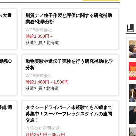
/大量
脂質ナノ粒子作製と評価に関する研究補助
業務/化学分析
WDB株式会社
時給1,350円～
派遣社員 / 北海道
勤務O
動物実験や遺伝子実験を行う研究補助/化学
分析
WDB株式会社
時給1,400円～1,500円
派遣社員 / 北海道
警備/週
タクシードライバー／未経験でも70歳まで
募集中！スーパーフレックスタイムの座間
交通！
有限会社座間交通
月給25万円～35万円