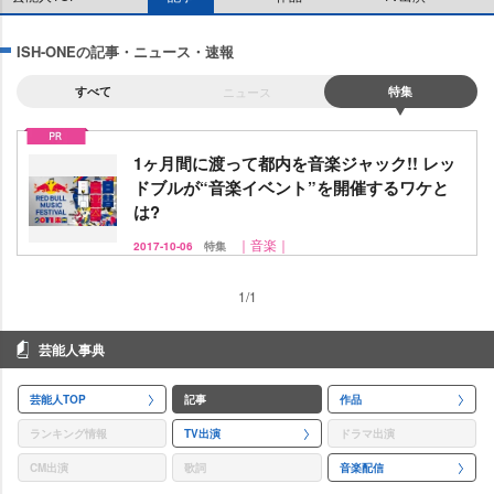
ISH-ONEの記事・ニュース・速報
すべて
ニュース
特集
1ヶ月間に渡って都内を音楽ジャック!! レッ
ドブルが“音楽イベント”を開催するワケと
は?
｜音楽｜
2017-10-06
特集
1/1
芸能人事典
芸能人TOP
記事
作品
ランキング情報
TV出演
ドラマ出演
CM出演
歌詞
音楽配信