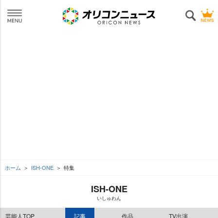
ホーム
ISH-ONE
特集
ISH-ONE
いしゅわん
芸能人TOP
記事
作品
TV出演