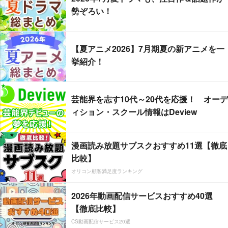
勢ぞろい！
【夏アニメ2026】7月期夏の新アニメを一
挙紹介！
芸能界を志す10代～20代を応援！ オーデ
ィション・スクール情報はDeview
漫画読み放題サブスクおすすめ11選【徹底
比較】
オリコン顧客満足度ランキング
2026年動画配信サービスおすすめ40選
【徹底比較】
CS動画配信サービス20選