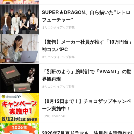
SUPER★DRAGON、自ら描いた”レトロ
フューチャー”
オリコンタイアップ特集
【驚愕】メーカー社員が推す「10万円台」
神コスパPC
オリコンタイアップ特集
「別班のよう」腕時計で『VIVANT』の世
界観再現
オリコンタイアップ特集
【8月12日まで！】チョコザップキャンペ
ーン実施中！
（PR）chocoZAP
2026年7月夏ドラマも、注目作＆話題作が