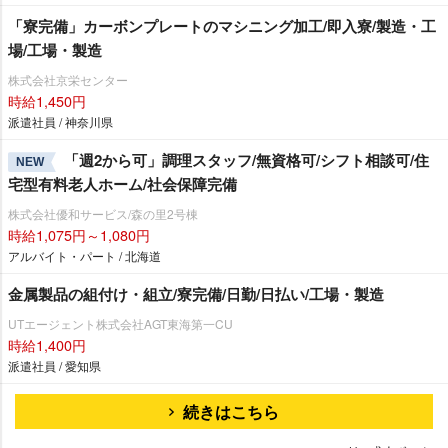
「寮完備」カーボンプレートのマシニング加工/即入寮/製造・工
場/工場・製造
株式会社京栄センター
時給1,450円
派遣社員 / 神奈川県
「週2から可」調理スタッフ/無資格可/シフト相談可/住
NEW
宅型有料老人ホーム/社会保障完備
株式会社優和サービス/森の里2号棟
時給1,075円～1,080円
アルバイト・パート / 北海道
金属製品の組付け・組立/寮完備/日勤/日払い/工場・製造
UTエージェント株式会社AGT東海第一CU
時給1,400円
派遣社員 / 愛知県
続きはこちら