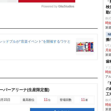
「
Powered by 
GliaStudios
検
勤
株
M
時給
u
派遣
t
N
搬
e
 レッドブルが“音楽イベント”を開催するワケと
UT
月給
派遣
歯
ド
時給
アル
「
の
まスーパーアリーナ(生産限定盤)
工
11
11
3月15日
最高順位
登場回数
株
位
週
時給
派遣