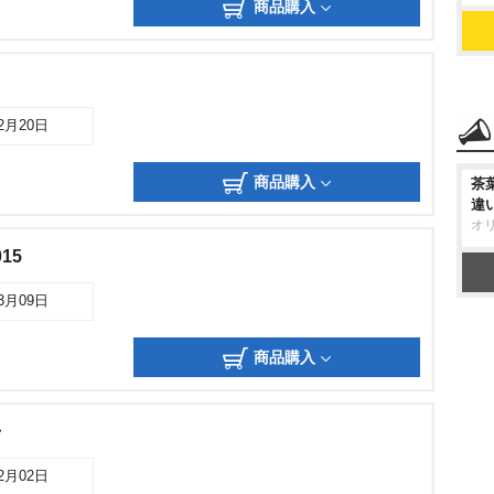
商品購入
02月20日
商品購入
茶
違
オ
15
03月09日
商品購入
ャ
12月02日