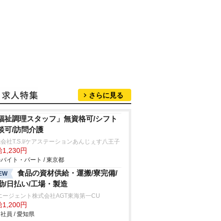
さらに見る
福祉調理スタッフ」無資格可/シフト
談可/訪問介護
会社T.S.I/ケアステーションあんじぇす八王子
1,230円
バイト・パート / 東京都
食品の資材供給・運搬/寮完備/
EW
勤/日払い/工場・製造
エージェント株式会社AGT東海第一CU
1,200円
社員 / 愛知県