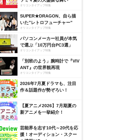
ァミマ夏の大盤振る舞い
オリコンタイアップ特集
SUPER★DRAGON、自ら描
いた”レトロフューチャー”
オリコンタイアップ特集
パソコンメーカー社員が本気
で選ぶ「10万円台PC3選」
オリコンタイアップ特集
「別班のよう」腕時計で『VIV
ANT』の世界観再現
オリコンタイアップ特集
2026年7月夏ドラマも、注目
作＆話題作が勢ぞろい！
【夏アニメ2026】7月期夏の
新アニメを一挙紹介！
芸能界を志す10代～20代を応
援！オーディション・スクー