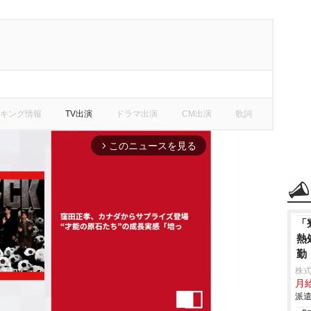
キング情報
TV出演
ドラマ出演
CM出演
歌詞
このニュースを見る
arrow_forward_ios
「
熱
勤
株
月給
派遣