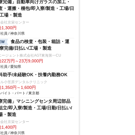
寮完備」自動車向けガラスの加工・
査・運搬・梱包/即入寮/製造・工場/日
/工場・製造
式会社京栄センター
1,300円
社員 / 神奈川県
食品の検査・包装・箱詰・運
EW
/寮完備/日払い/工場・製造
エージェント株式会社AGT東海第一CU
22万円～23万9,000円
社員 / 愛知県
科助手/未経験OK・扶養内勤務OK
エル小笠原デンタルクリニック
1,350円～1,600円
バイト・パート / 東京都
寮完備」マシニングセンタ周辺部品
組立/即入寮/製造・工場/日勤/日払い/
場・製造
式会社京栄センター
1,400円
社員 / 神奈川県