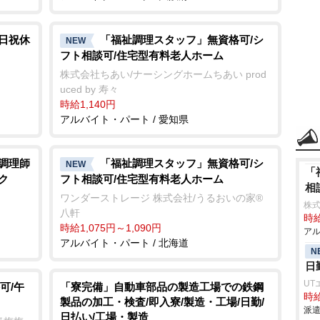
土日祝休
「福祉調理スタッフ」無資格可/シ
NEW
フト相談可/住宅型有料老人ホーム
株式会社ちあい/ナーシングホームちあい prod
uced by 寿々
時給1,140円
アルバイト・パート / 愛知県
/調理師
「福祉調理スタッフ」無資格可/シ
NEW
「
ク
フト相談可/住宅型有料老人ホーム
相
ワンダーストレージ 株式会社/うるおいの家®
株式
八軒
時給
時給1,075円～1,090円
アル
アルバイト・パート / 北海道
N
日
UT
可/午
「寮完備」自動車部品の製造工場での鉄鋼
時給
製品の加工・検査/即入寮/製造・工場/日勤/
派遣
日払い/工場・製造