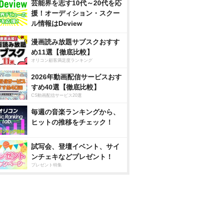
芸能界を志す10代～20代を応
援！オーディション・スクー
ル情報はDeview
漫画読み放題サブスクおすす
め11選【徹底比較】
オリコン顧客満足度ランキング
2026年動画配信サービスおす
すめ40選【徹底比較】
CS動画配信サービス20選
毎週の音楽ランキングから、
ヒットの推移をチェック！
試写会、登壇イベント、サイ
ンチェキなどプレゼント！
プレゼント特集