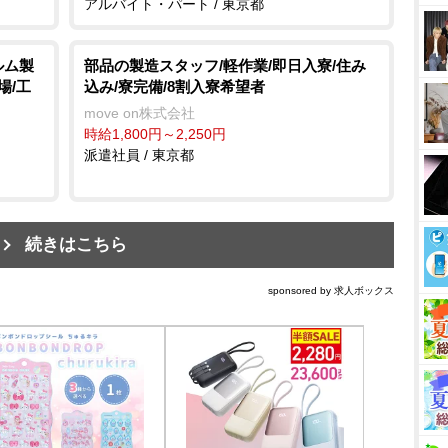
アルバイト・パート / 東京都
ルム製
部品の製造スタッフ/軽作業/即日入寮/住み
場/工
込み/寮完備/8割入寮希望者
move on株式会社
時給1,800円～2,250円
派遣社員 / 東京都
続きはこちら
sponsored by 求人ボックス