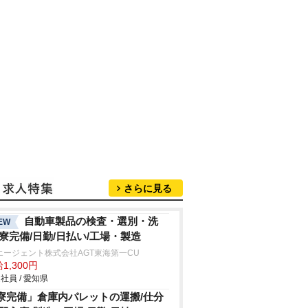
さらに見る
自動車製品の検査・選別・洗
EW
/寮完備/日勤/日払い/工場・製造
エージェント株式会社AGT東海第一CU
1,300円
社員 / 愛知県
寮完備」倉庫内パレットの運搬/仕分