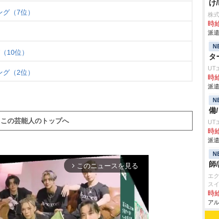
け
ング（7位）
株
時給
派遣
N
（10位）
タ
UT
ング（2位）
時給
派遣
N
備
この芸能人のトップへ
UT
時給
派遣
N
師
このニュースを見る
arrow_forward_ios
エ
ス
時給
アル