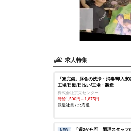
求人特集
「寮完備」豚舎の洗浄・消毒/即入寮
工場/日勤/日払い/工場・製造
株式会社京栄センター
時給1,500円～1,875円
派遣社員 / 北海道
「週2から可」調理スタッフ
NEW