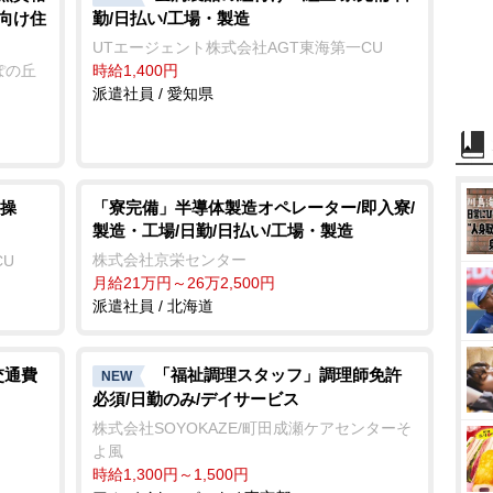
者向け住
勤/日払い/工場・製造
UTエージェント株式会社AGT東海第一CU
ぽの丘
時給1,400円
派遣社員 / 愛知県
操
「寮完備」半導体製造オペレーター/即入寮/
製造・工場/日勤/日払い/工場・製造
株式会社京栄センター
CU
月給21万円～26万2,500円
派遣社員 / 北海道
交通費
「福祉調理スタッフ」調理師免許
NEW
必須/日勤のみ/デイサービス
株式会社SOYOKAZE/町田成瀬ケアセンターそ
よ風
時給1,300円～1,500円