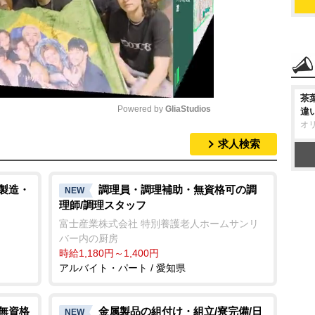
茶
Powered by 
GliaStudios
違
オ
求人検索
M
u
t
/製造・
調理員・調理補助・無資格可の調
NEW
理師/調理スタッフ
e
富士産業株式会社 特別養護老人ホームサンリ
バー内の厨房
時給1,180円～1,400円
アルバイト・パート / 愛知県
/無資格
金属製品の組付け・組立/寮完備/日
NEW