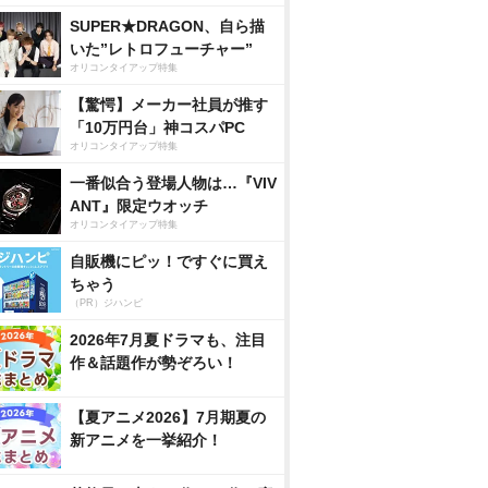
SUPER★DRAGON、自ら描
いた”レトロフューチャー”
オリコンタイアップ特集
【驚愕】メーカー社員が推す
「10万円台」神コスパPC
オリコンタイアップ特集
一番似合う登場人物は…『VIV
ANT』限定ウオッチ
オリコンタイアップ特集
自販機にピッ！ですぐに買え
ちゃう
（PR）ジハンピ
2026年7月夏ドラマも、注目
作＆話題作が勢ぞろい！
【夏アニメ2026】7月期夏の
新アニメを一挙紹介！