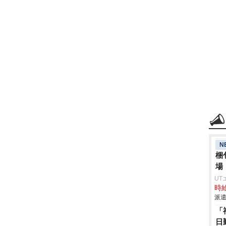
N
梱
場
UT
時給
派遣
「
日