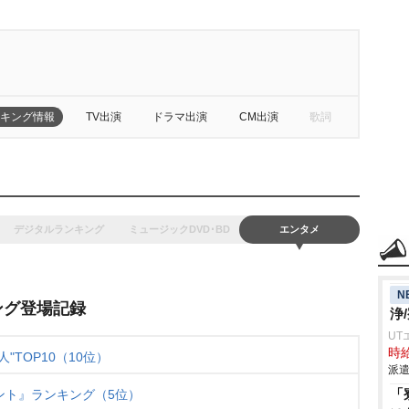
キング情報
TV出演
ドラマ出演
CM出演
歌詞
デジタルランキング
ミュージックDVD･BD
エンタメ
N
ング登場記録
浄
UT
時給
TOP10（10位）
派遣
「
ント』ランキング（5位）