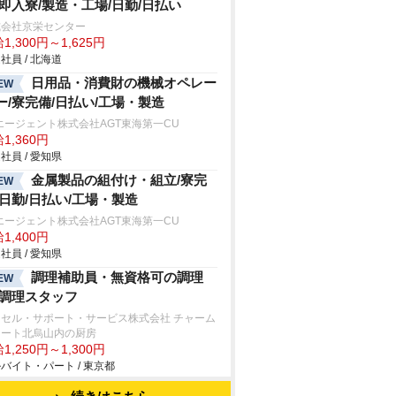
/即入寮/製造・工場/日勤/日払い
式会社京栄センター
1,300円～1,625円
社員 / 北海道
日用品・消費財の機械オペレー
EW
ー/寮完備/日払い/工場・製造
エージェント株式会社AGT東海第一CU
1,360円
社員 / 愛知県
金属製品の組付け・組立/寮完
EW
/日勤/日払い/工場・製造
エージェント株式会社AGT東海第一CU
1,400円
社員 / 愛知県
調理補助員・無資格可の調理
EW
/調理スタッフ
クセル・サポート・サービス株式会社 チャーム
イート北烏山内の厨房
1,250円～1,300円
バイト・パート / 東京都